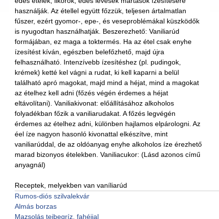
édes ételek, likőrök, édes levesek mártások ízesítésére
használják. Az étellel együtt főzzük, teljesen ártalmatlan
fűszer, ezért gyomor-, epe-, és veseproblémákal küszködők
is nyugodtan használhatják. Beszerezhető: Vaniliarúd
formájában, ez maga a toktermés. Ha az étel csak enyhe
ízesítést kíván, egészben belefőzhető, majd újra
felhasználható. Intenzívebb ízesítéshez (pl. pudingok,
krémek) ketté kel vágni a rudat, ki kell kaparni a belül
található apró magokat, majd mind a héjat, mind a magokat
az ételhez kell adni (főzés végén érdemes a héjat
eltávolítani). Vaniliakivonat: előállításához alkoholos
folyadékban főzik a vaniliarudakat. A főzés legvégén
érdemes az ételhez adni, különben hajlamos elpárologni. Az
éel íze nagyon hasonló kivonattal elkészítve, mint
vaniliarúddal, de az oldóanyag enyhe alkoholos íze érezhető
marad bizonyos ételekben. Vaniliacukor: (Lásd azonos című
anyagnál)
Receptek, melyekben van vaníliarúd
Rumos-diós szilvalekvár
Almás borzas
Mazsolás tejbegríz, fahéjjal