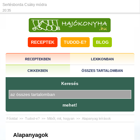
Sertésborda Csáky módra
20:35
RECEPTEK
TUDOD-E?
BLOG
RECEPTEKBEN
LEXIKONBAN
CIKKEKBEN
ÖSSZES TARTALOMBAN
Keresés
mehet!
Főoldal
>>
Tudod-e?
>>
Miből, mit, hogyan
>>
Alapanyag leírások
Alapanyagok