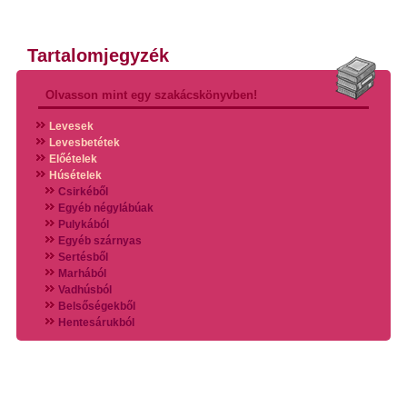
Tartalomjegyzék
Olvasson mint egy szakácskönyvben!
Levesek
Levesbetétek
Előételek
Húsételek
Csirkéből
Egyéb négylábúak
Pulykából
Egyéb szárnyas
Sertésből
Marhából
Vadhúsból
Belsőségekből
Hentesárukból
Vadszárnyasokból
Vegyes húsokból
Különleges húsfélékből
Halak
Hidegvérűek