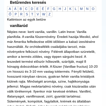
Betűrendes keresés
A
Á
B
C
D
E
É
F
G
H
J
K
L
M
N
O
Ő
P
R
S
T
V
W
Z
Kattintson az egyik betűre
vaníliarúd
Népies neve: kerti vanilia, vanillin. Latin lneve: Vanilla
planifolia. A vanilia fűszernövény. Eredeti hazája Mexikó, ahol
már Amerika felfedezése előtti időkben a kakaó izesítésére
használták. Az orchideafélék családjába tarozó, más
növényekre felkúszó növény. Félérett állapotban szüretelik,
amikor a termés zöldes, vagy éppen sárgulni kezd. A
leszedett termést először hőkezelik, szárítják, majd 8
hónapig dobozokban érlelik. A fűszer (Vanillae fructus) 10-20
cm hiosszú és 3-10 mm vastag toktermés. Fénylő felületű,
hosszanti irányban ráncos, gyakran fehér vanilia kristályok
kiütnek rajta. Minőségét aromája, színe, hajlékonysága
jellemzi. Magas nedvtartalmú növény, csak kiszáradás után
válik törékennyé. Ilyenkor már kevéssé értékes. Vanillint,
illatanyagot, vanillinsavat, zsírt, gyantát tartalmaz.
Sütemények, kompótok, fagylaltok, krémek és általában