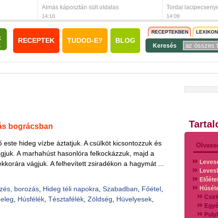
Almás káposztán sült oldalas
Tordai lacipecseny
14:10
14:09
RECEPTEKBEN
LEXIKO
RECEPTEK
TUDOD-E?
BLOG
Keresés
Tarta
ás bográcsban
ző este hideg vízbe áztatjuk. A csülköt kicsontozzuk és
Olvass
ágjuk. A marhahúst hasonlóra felkockázzuk, majd a
Leves
s ekkorára vágjuk. A felhevített zsiradékon a hagymát ...
Leves
Előéte
zés, borozás
,
Hideg téli napokra
,
Szabadban
,
Főétel
,
Húsét
Csir
eleg
,
Húsfélék
,
Tésztafélék
,
Zöldség
,
Hüvelyesek
,
Egyé
Puly