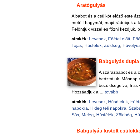
Aratógulyás
A babot és a csülköt előző este áz
metélt hagymát, majd rádobjuk a ki
Felöntjük vízzel és főzni kezdjük, 
cimkék
:
Levesek
,
Főétel előtt
,
Főé
Tojás
,
Húsfélék
,
Zöldség
,
Hüvelye
Babgulyás dupla
A szárazbabot és a c
beáztatjuk. Másnap a
bezöldségelve, friss
Hozzáadjuk a ...
tovább
cimkék
:
Levesek
,
Húsételek
,
Főét
napokra
,
Hideg téli napokra
,
Szab
Sós
,
Meleg
,
Húsfélék
,
Zöldség
,
Hü
Babgulyás füstölt csülökk