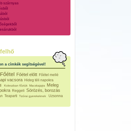
b szárnyas
ésből
ából
úsból
őségekből
esárukból
zárnyasokból
es húsokból
nleges húsfélékből
felhő
vérűek
ek
en a címkék segítségével!
ikus főzelékek
an feltétek
Főétel
Főétel előtt
Főétel mellé
ges ételek
api vacsora
Hideg téli napokra
k
Meleg
ti
Koleszban főztük
Macskajajra
konyhai készítmények
apokra
Sörözés, borozás
Reggeli
észták
an
Teaparti
Uzsonna
Tizórai gyerekeknek
ékban sült tészták
n sült tészták
vicsek
sok
lt tészták
égek
efőzés