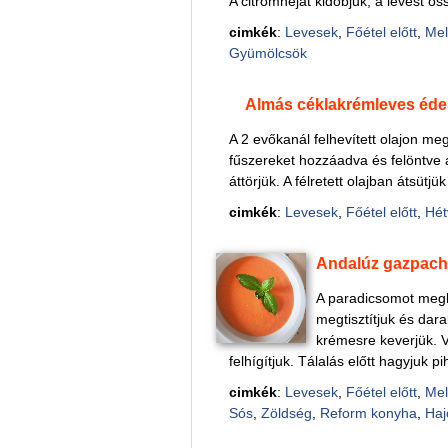
A citromhéjat kidobjuk, a levest öss
cimkék
:
Levesek
,
Főétel előtt
,
Mel
Gyümölcsök
Almás céklakrémleves éd
A 2 evőkanál felhevített olajon me
fűszereket hozzáadva és felöntve 
áttörjük. A félretett olajban átsütjü
cimkék
:
Levesek
,
Főétel előtt
,
Hét
Andalúz gazpac
A paradicsomot meg
megtisztítjuk és dar
krémesre keverjük. V
felhígítjuk. Tálalás előtt hagyjuk pi
cimkék
:
Levesek
,
Főétel előtt
,
Mel
Sós
,
Zöldség
,
Reform konyha
,
Haj