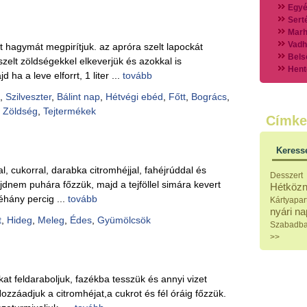
Egyé
Sert
Marh
Vadh
tt hagymát megpirítjuk. az apróra szelt lapockát
Bels
szelt zöldségekkel elkeverjük és azokkal is
Hent
 ha a leve elforrt, 1 liter ...
tovább
Vads
Vegy
,
Szilveszter
,
Bálint nap
,
Hétvégi ebéd
,
Főtt
,
Bogrács
,
Külö
,
Zöldség
,
Tejtermékek
Címke
Halak
Hideg
Köret
Keress
Klassz
Hústal
l, cukorral, darabka citromhéjjal, fahéjrúddal és
Desszert
Zöldsé
jdnem puhára főzzük, majd a tejföllel simára kevert
Hétközn
Salátá
éhány percig ...
tovább
Kártyapar
Hideg
nyári n
Főtt t
t
,
Hideg
,
Meleg
,
Édes
,
Gyümölcsök
Szabadb
Zsirad
>>
Sütőbe
Szend
Mártá
t feldaraboljuk, fazékba tesszük és annyi vizet
Főtt-sü
Édess
ozzáadjuk a citromhéjat,a cukrot és fél óráig főzzük.
Házi b