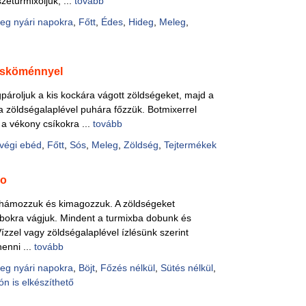
zeturmixoljuk, ...
tovább
Pácok
eg nyári napokra
,
Főtt
,
Édes
,
Hideg
,
Meleg
,
Fűszer
Alkoho
Alkoho
Képes
esköménnyel
gpároljuk a kis kockára vágott zöldségeket, majd a
a zöldségalaplével puhára főzzük. Botmixerrel
k a vékony csíkokra ...
tovább
végi ebéd
,
Főtt
,
Sós
,
Meleg
,
Zöldség
,
Tejtermékek
ho
hámozzuk és kimagozzuk. A zöldségeket
abokra vágjuk. Mindent a turmixba dobunk és
ízzel vagy zöldségalaplével ízlésünk szerint
henni ...
tovább
eg nyári napokra
,
Böjt
,
Főzés nélkül
,
Sütés nélkül
,
ón is elkészíthető