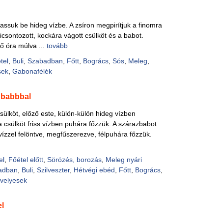
tassuk be hideg vízbe. A zsíron megpirítjuk a finomra
csontozott, kockára vágott csülköt és a babot.
bő óra múlva ...
tovább
tel
,
Buli
,
Szabadban
,
Főtt
,
Bogrács
,
Sós
,
Meleg
,
sek
,
Gabonafélék
 babbbal
sülköt, előző este, külön-külön hideg vízben
 csülköt friss vízben puhára főzzük. A szárazbabot
 vízzel felöntve, megfűszerezve, félpuhára főzzük.
el
,
Főétel előtt
,
Sörözés, borozás
,
Meleg nyári
adban
,
Buli
,
Szilveszter
,
Hétvégi ebéd
,
Főtt
,
Bogrács
,
velyesek
el