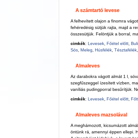
A számtartó levese
A felhevített olajon a finomra vágo
fehéredésig sütjük rajta, majd a re
összesütjük. Felöntjük a borral, majd
cimkék
:
Levesek
,
Főétel előtt
,
Buli
Sós
,
Meleg
,
Húsfélék
,
Tésztafélék
Almaleves
Az darabokra vágott almát 1 l, sóva
szegfűszeggel ízesített vízben, ma
vaníliás pudingporral besűrítjük. N
cimkék
:
Levesek
,
Főétel előtt
,
Főt
Almaleves mazsolával
A meghámozott, kicsumázott almáka
öntünk rá, amennyi éppen ellepi. H