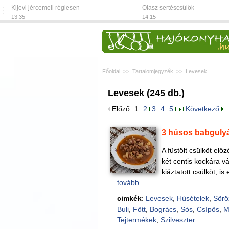
Kijevi jércemell régiesen
Olasz sertéscsülök
13:35
14:15
Főoldal
>>
Tartalomjegyzék
>>
Levesek
Levesek (245 db.)
Előző
1
2
3
4
5
Következő
3 húsos babguly
A füstölt csülköt elő
két centis kockára v
kiáztatott csülköt, i
tovább
cimkék
:
Levesek
,
Húsételek
,
Sörö
Buli
,
Főtt
,
Bogrács
,
Sós
,
Csípős
,
M
Tejtermékek
,
Szilveszter