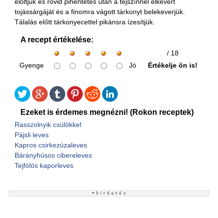
eloltjuk és rövid pihentetés után a tejszínnel elkevert
tojássárgáját és a finomra vágott tárkonyt belekeverjük.
Tálalás előtt tárkonyecettel pikánsra ízesítjük.
A recept értékelése:
/ 18
Gyenge
Jó
Értékelje ön is!
Ezeket is érdemes megnézni! (Rokon receptek)
Rasszolnyik csülökkel
Pájsli leves
Kapros csirkezúzaleves
Bárányhúsos cibereleves
Tejfölös kaporleves