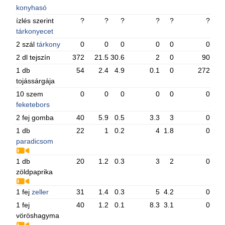
konyhasó
ízlés szerint
?
?
?
?
?
?
tárkonyecet
2 szál
tárkony
0
0
0
0
0
0
2 dl tejszín
372
21.5
30.6
2
0
90
1 db
54
2.4
4.9
0.1
0
272
tojássárgája
10 szem
0
0
0
0
0
0
feketebors
2 fej gomba
40
5.9
0.5
3.3
3
0
1 db
22
1
0.2
4
1.8
0
paradicsom
1 db
20
1.2
0.3
3
2
0
zöldpaprika
1 fej
zeller
31
1.4
0.3
5
4.2
0
1 fej
40
1.2
0.1
8.3
3.1
0
vöröshagyma