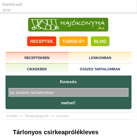
Rántott velő
18:02
RECEPTEK
TUDOD-E?
BLOG
RECEPTEKBEN
LEXIKONBAN
CIKKEKBEN
ÖSSZES TARTALOMBAN
Keresés
mehet!
Főoldal
>>
Tartalomjegyzék
>>
Levesek
Tárlonyos csirkeaprólékleves