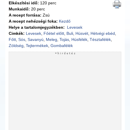
Elkészítési idő:
120 perc
Munkaidő:
20 perc
A recept forrása:
Zsú
A recept nehézségi foka:
Kezdő
Helye a tartalomjegyzékben:
Levesek
Cimkék:
Levesek
,
Főétel előtt
,
Buli
,
Húsvét
,
Hétvégi ebéd
,
Főtt
,
Sós
,
Savanyú
,
Meleg
,
Tojás
,
Húsfélék
,
Tésztafélék
,
Zöldség
,
Tejtermékek
,
Gombafélék