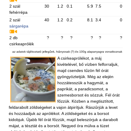
2 szál
30
1.2
0.1
5.9
7.5
0
fehérrépa
2 szál
40
1.2
0.2
8.1
3.4
0
sárgarépa
2 db
?
?
?
?
?
?
csirkeaprólék
az adatok tájékoztató jellegűek, hiányosak (?) és 100g alapanyagra vonatkoznak
A csirkeaprólékot, a máj
kivételével, bő vízben felforraljuk,
majd csendes tűzön fél órát
gyöngyöztetjük. Még az elején
hozzátesszük a hagymát, a
paprikát, a paradicsomot, a
szemesborsot és sózzuk. Fél órát
főzzük. Közben a megtisztított,
feldarabolt zöldségeket a vajon átpirítjuk. Rászűrjük a levet
és hozzáadjuk az aprólékot. A zöldségeket és a borsot
kidobjuk. Újabb fél órát főzzük, majd beleszórjuk a darabolt
májat, a tésztát és a borsót. Negyed óra múlva a tüzet