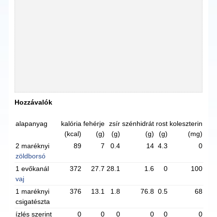
Hozzávalók
alapanyag
kalória
fehérje
zsír
szénhidrát
rost
koleszterin
(kcal)
(g)
(g)
(g)
(g)
(mg)
2 maréknyi
89
7
0.4
14
4.3
0
zöldborsó
1 evőkanál
372
27.7
28.1
1.6
0
100
vaj
1 maréknyi
376
13.1
1.8
76.8
0.5
68
csigatészta
ízlés szerint
0
0
0
0
0
0