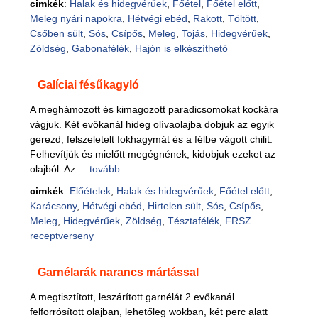
cimkék
:
Halak és hidegvérűek
,
Főétel
,
Főétel előtt
,
Meleg nyári napokra
,
Hétvégi ebéd
,
Rakott
,
Töltött
,
Csőben sült
,
Sós
,
Csípős
,
Meleg
,
Tojás
,
Hidegvérűek
,
Zöldség
,
Gabonafélék
,
Hajón is elkészíthető
Galíciai fésűkagyló
A meghámozott és kimagozott paradicsomokat kockára
vágjuk. Két evőkanál hideg olívaolajba dobjuk az egyik
gerezd, felszeletelt fokhagymát és a félbe vágott chilit.
Felhevítjük és mielőtt megégnének, kidobjuk ezeket az
olajból. Az ...
tovább
cimkék
:
Előételek
,
Halak és hidegvérűek
,
Főétel előtt
,
Karácsony
,
Hétvégi ebéd
,
Hirtelen sült
,
Sós
,
Csípős
,
Meleg
,
Hidegvérűek
,
Zöldség
,
Tésztafélék
,
FRSZ
receptverseny
Garnélarák narancs mártással
A megtisztított, leszárított garnélát 2 evőkanál
felforrósított olajban, lehetőleg wokban, két perc alatt