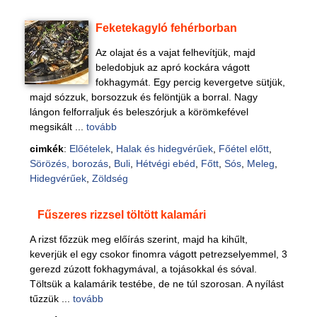
Feketekagyló fehérborban
Az olajat és a vajat felhevítjük, majd
beledobjuk az apró kockára vágott
fokhagymát. Egy percig kevergetve sütjük,
majd sózzuk, borsozzuk és felöntjük a borral. Nagy
lángon felforraljuk és beleszórjuk a körömkefével
megsikált ...
tovább
cimkék
:
Előételek
,
Halak és hidegvérűek
,
Főétel előtt
,
Sörözés, borozás
,
Buli
,
Hétvégi ebéd
,
Főtt
,
Sós
,
Meleg
,
Hidegvérűek
,
Zöldség
Fűszeres rizzsel töltött kalamári
A rizst főzzük meg előírás szerint, majd ha kihűlt,
keverjük el egy csokor finomra vágott petrezselyemmel, 3
gerezd zúzott fokhagymával, a tojásokkal és sóval.
Töltsük a kalamárik testébe, de ne túl szorosan. A nyílást
tűzzük ...
tovább