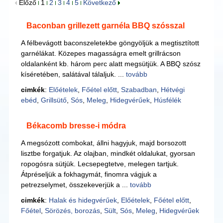
Előző
1
2
3
4
5
Következő
Baconban grillezett garnéla BBQ szósszal
A félbevágott baconszeletekbe göngyöljük a megtisztított
garnélákat. Közepes magasságra emelt grillrácson
oldalanként kb. három perc alatt megsütjük. A BBQ szósz
kíséretében, salátával tálaljuk. ...
tovább
cimkék
:
Előételek
,
Főétel előtt
,
Szabadban
,
Hétvégi
ebéd
,
Grillsütő
,
Sós
,
Meleg
,
Hidegvérűek
,
Húsfélék
Békacomb bresse-i módra
A megsózott combokat, állni hagyjuk, majd borsozott
lisztbe forgatjuk. Az olajban, mindkét oldalukat, gyorsan
ropogósra sütjük. Lecsepegtetve, melegen tartjuk.
Átpréseljük a fokhagymát, finomra vágjuk a
petrezselymet, összekeverjük a ...
tovább
cimkék
:
Halak és hidegvérűek
,
Előételek
,
Főétel előtt
,
Főétel
,
Sörözés, borozás
,
Sült
,
Sós
,
Meleg
,
Hidegvérűek