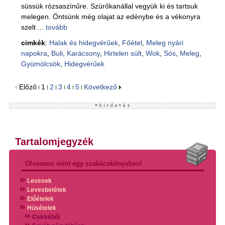
süssük rózsaszínűre. Szürőkanállal vegyük ki és tartsuk
melegen. Öntsünk még olajat az edénybe és a vékonyra
szelt ...
tovább
cimkék
:
Halak és hidegvérűek
,
Főétel
,
Meleg nyári
napokra
,
Buli
,
Karácsony
,
Hirtelen sült
,
Wok
,
Sós
,
Meleg
,
Gyümölcsök
,
Hidegvérűek
Előző
1
2
3
4
5
Következő
Tartalomjegyzék
Olvasson mint egy szakácskönyvben!
Levesek
Levesbetétek
Előételek
Húsételek
Csirkéből