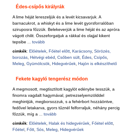
Édes-csípős királyrák
A lime héját lereszeljük és a levét kicsavarjuk. A
barnacukrot, a whiskyt és a lime levét gyorsforralóban
sziruposra főzzük. Belekeverjük a lime héját és az apróra
vágott chilit. Összeforgatjuk a rákkal és olajjal kikent
tepsibe ...
tovább
cimkék
:
Előételek
,
Főétel előtt
,
Karácsony
,
Sörözés,
borozás
,
Hétvégi ebéd
,
Csőben sült
,
Édes
,
Csípős
,
Meleg
,
Gyümölcsök
,
Hidegvérűek
,
Hajón is elkészíthető
Fekete kagyló tengerész módon
A megmosott, megtisztított kagylót edénybe tesszük, a
finomra vagdalt hagymával, petrezselyemzölddel
meghintjük, megborsozzuk, s a fehérbort hozzáöntve,
fedővel letakarva, gyors tűznél felforraljuk, néhány percig
főzzük, míg a ...
tovább
cimkék
:
Előételek
,
Halak és hidegvérűek
,
Főétel előtt
,
Főétel
,
Főtt
,
Sós
,
Meleg
,
Hidegvérűek