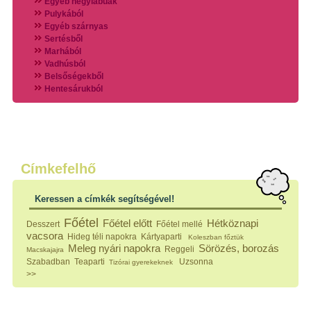
Egyéb négylábúak
Pulykából
Egyéb szárnyas
Sertésből
Marhából
Vadhúsból
Belsőségekből
Hentesárukból
Vadszárnyasokból
Vegyes húsokból
Különleges húsfélékből
Halak
Hidegvérűek
Köretek
Címkefelhő
Klasszikus főzelékek
Hústalan feltétek
Keressen a címkék segítségével!
Zöldséges ételek
Saláták
Főétel
Főétel előtt
Hétköznapi
Desszert
Főétel mellé
Hidegkonyhai készítmények
vacsora
Hideg téli napokra
Kártyaparti
Koleszban főztük
Főtt tészták
Meleg nyári napokra
Sörözés, borozás
Reggeli
Macskajajra
Zsiradékban sült tészták
Szabadban
Teaparti
Uzsonna
Tizórai gyerekeknek
Sütőben sült tészták
>>
Szendvicsek
Mártások
Főtt-sült tészták