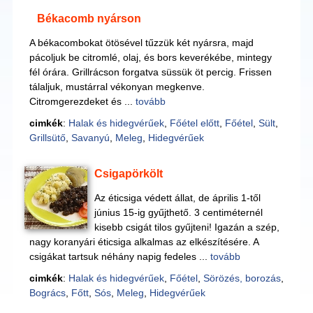
Békacomb nyárson
A békacombokat ötösével tűzzük két nyársra, majd
pácoljuk be citromlé, olaj, és bors keverékébe, mintegy
fél órára. Grillrácson forgatva süssük öt percig. Frissen
tálaljuk, mustárral vékonyan megkenve.
Citromgerezdeket és ...
tovább
cimkék
:
Halak és hidegvérűek
,
Főétel előtt
,
Főétel
,
Sült
,
Grillsütő
,
Savanyú
,
Meleg
,
Hidegvérűek
Csigapörkölt
Az éticsiga védett állat, de április 1-től
június 15-ig gyűjthető. 3 centiméternél
kisebb csigát tilos gyűjteni! Igazán a szép,
nagy koranyári éticsiga alkalmas az elkészítésére. A
csigákat tartsuk néhány napig fedeles ...
tovább
cimkék
:
Halak és hidegvérűek
,
Főétel
,
Sörözés, borozás
,
Bogrács
,
Főtt
,
Sós
,
Meleg
,
Hidegvérűek