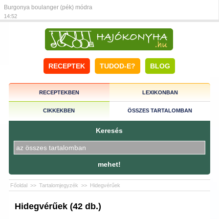
Burgonya boulanger (pék) módra
14:52
RECEPTEK
TUDOD-E?
BLOG
RECEPTEKBEN
LEXIKONBAN
CIKKEKBEN
ÖSSZES TARTALOMBAN
Keresés
mehet!
Főoldal
>>
Tartalomjegyzék
>>
Hidegvérűek
Hidegvérűek (42 db.)