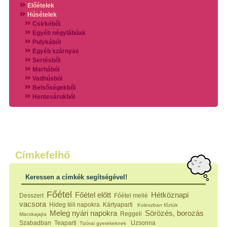
Előételek
Húsételek
Csirkéből
Egyéb négylábúak
Pulykából
Egyéb szárnyas
Sertésből
Marhából
Vadhúsból
Belsőségekből
Hentesárukból
Vadszárnyasokból
Vegyes húsokból
Különleges húsfélékből
Halak
Hidegvérűek
Köretek
Címkefelhő
Klasszikus főzelékek
Hústalan feltétek
Keressen a címkék segítségével!
Zöldséges ételek
Saláták
Főétel
Főétel előtt
Hétköznapi
Desszert
Főétel mellé
Hidegkonyhai készítmények
vacsora
Hideg téli napokra
Kártyaparti
Koleszban főztük
Főtt tészták
Meleg nyári napokra
Sörözés, borozás
Reggeli
Macskajajra
Zsiradékban sült tészták
Szabadban
Teaparti
Uzsonna
Tizórai gyerekeknek
Sütőben sült tészták