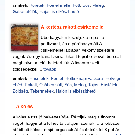
cimkék
:
Köretek
,
Főétel mellé
,
Főtt
,
Sós
,
Meleg
,
Gabonafélék
,
Hajón is elkészíthető
A kertész rakott csirkemelle
Uborkagyalun leszeljük a répát, a
padlizsánt, és a póréhagymátt A
csirkemellet lapjában vékony szeletere
vágjuk. Az egy kanál zsírral kikent tepsibe, sóval, borssal
meghintve, a felét beleterítjük. A finomra szelt
zöldségekkel ...
tovább
cimkék
:
Húsételek
,
Főétel
,
Hétköznapi vacsora
,
Hétvégi
ebéd
,
Rakott
,
Csőben sült
,
Sós
,
Meleg
,
Tojás
,
Húsfélék
,
Zöldség
,
Tejtermékek
,
Hajón is elkészíthető
A köles
A köles a rizs jó helyettesítője. Pároljuk meg a finomra
vágott hagymát a felhevített olajon, szórjuk rá a többször
átöblített kölest, majd forgassuk át és öntsük fel 3 pohár