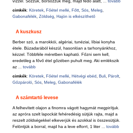
vízzel. Sózzuk, borsozzuk meg, majd fedő alatt, ...
tovább
cimkék
:
Köretek
,
Főétel mellé
,
Főtt
,
Sós
,
Meleg
,
Gabonafélék
,
Zöldség
,
Hajón is elkészíthető
A kuszkusz
Berber szó, a marokkói, algériai, tunéziai, líbiai konyha
étele. Búzadarából készül, hasonlóan a tarhonyánkhoz,
kézzel. Többféle méretben kapható. Főzni sem kell,
eredetileg a fővő étel gőzében puhult meg. Aki emlékszik
az ...
tovább
cimkék
:
Köretek
,
Főétel mellé
,
Hétvégi ebéd
,
Buli
,
Párolt
,
Gőzpároló
,
Sós
,
Meleg
,
Gabonafélék
A számtartó levese
A felhevített olajon a finomra vágott hagymát megpirítjuk.
az apróra szelt lapockát fehéredésig sütjük rajta, majd a
reszelt zöldségekkel elkeverjük és azokkal is összesütjük.
Felöntjük a borral, majd ha a leve elforrt, 1 liter ...
tovább