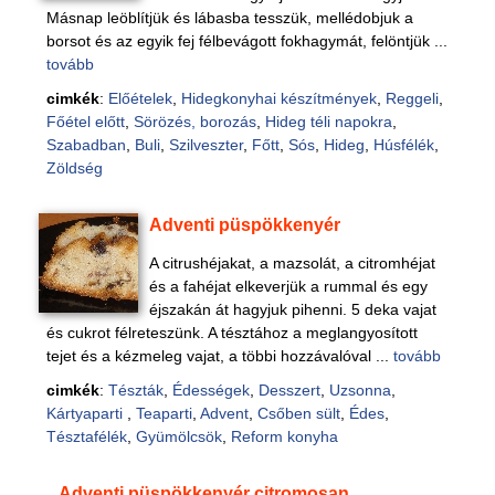
Másnap leöblítjük és lábasba tesszük, mellédobjuk a
borsot és az egyik fej félbevágott fokhagymát, felöntjük ...
tovább
cimkék
:
Előételek
,
Hidegkonyhai készítmények
,
Reggeli
,
Főétel előtt
,
Sörözés, borozás
,
Hideg téli napokra
,
Szabadban
,
Buli
,
Szilveszter
,
Főtt
,
Sós
,
Hideg
,
Húsfélék
,
Zöldség
Adventi püspökkenyér
A citrushéjakat, a mazsolát, a citromhéjat
és a fahéjat elkeverjük a rummal és egy
éjszakán át hagyjuk pihenni. 5 deka vajat
és cukrot félreteszünk. A tésztához a meglangyosított
tejet és a kézmeleg vajat, a többi hozzávalóval ...
tovább
cimkék
:
Tészták
,
Édességek
,
Desszert
,
Uzsonna
,
Kártyaparti
,
Teaparti
,
Advent
,
Csőben sült
,
Édes
,
Tésztafélék
,
Gyümölcsök
,
Reform konyha
Adventi püspökkenyér citromosan