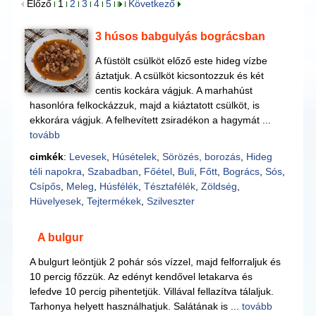
Előző
1
2
3
4
5
Következő
3 húsos babgulyás bográcsban
A füstölt csülköt előző este hideg vízbe
áztatjuk. A csülköt kicsontozzuk és két
centis kockára vágjuk. A marhahúst
hasonlóra felkockázzuk, majd a kiáztatott csülköt, is
ekkorára vágjuk. A felhevített zsiradékon a hagymát ...
tovább
cimkék
:
Levesek
,
Húsételek
,
Sörözés, borozás
,
Hideg
téli napokra
,
Szabadban
,
Főétel
,
Buli
,
Főtt
,
Bogrács
,
Sós
,
Csípős
,
Meleg
,
Húsfélék
,
Tésztafélék
,
Zöldség
,
Hüvelyesek
,
Tejtermékek
,
Szilveszter
A bulgur
A bulgurt leöntjük 2 pohár sós vízzel, majd felforraljuk és
10 percig főzzük. Az edényt kendővel letakarva és
lefedve 10 percig pihentetjük. Villával fellazítva tálaljuk.
Tarhonya helyett használhatjuk. Salátának is ...
tovább