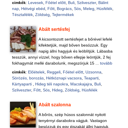
cimkék
:
Levesek
,
Főétel előtt
,
Buli
,
Szilveszter
,
Bálint
nap
,
Hétvégi ebéd
,
Főtt
,
Bogrács
,
Sós
,
Meleg
,
Húsfélék
,
Tésztafélék
,
Zöldség
,
Tejtermékek
Abált sertésfej
A kicsontozott sertésfejet a bőrével lefelé
kifektetjük, majd bőven besózzuk. Egy
napig állni hagyjuk és leöblítjük. Lábasba
tesszük, annyi vízzel, hogy bőven ellepje leöntjük, 2 fej
fokhagymát mellé darabolunk, megszórjuk 15 ...
tovább
cimkék
:
Előételek
,
Reggeli
,
Főétel előtt
,
Uzsonna
,
Sörözés, borozás
,
Hétköznapi vacsora
,
Teaparti
,
Kártyaparti
,
Hideg téli napokra
,
Macskajajra
,
Buli
,
Szilveszter
,
Főtt
,
Sós
,
Hideg
,
Zöldség
,
Húsfélék
Abált szalonna
A bőrös, szép húsos szalonnát nyitott
tenyérnyi darabokra vágjuk. Vastagon
besózzuk és egy éjszakát állni hagyjuk.