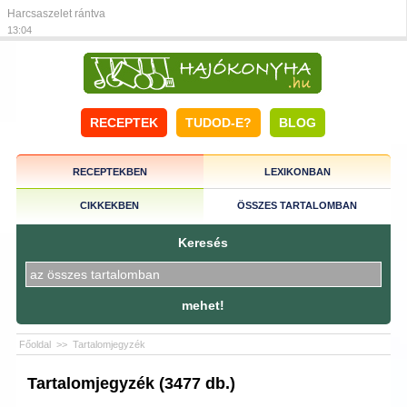
Harcsaszelet rántva
13:04
RECEPTEK
TUDOD-E?
BLOG
RECEPTEKBEN
LEXIKONBAN
CIKKEKBEN
ÖSSZES TARTALOMBAN
Keresés
mehet!
Főoldal
>>
Tartalomjegyzék
Tartalomjegyzék (3477 db.)