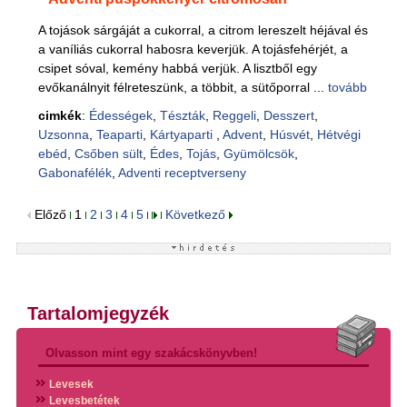
A tojások sárgáját a cukorral, a citrom lereszelt héjával és
a vaníliás cukorral habosra keverjük. A tojásfehérjét, a
csipet sóval, kemény habbá verjük. A lisztből egy
evőkanálnyit félreteszünk, a többit, a sütőporral ...
tovább
cimkék
:
Édességek
,
Tészták
,
Reggeli
,
Desszert
,
Uzsonna
,
Teaparti
,
Kártyaparti
,
Advent
,
Húsvét
,
Hétvégi
ebéd
,
Csőben sült
,
Édes
,
Tojás
,
Gyümölcsök
,
Gabonafélék
,
Adventi receptverseny
Előző
1
2
3
4
5
Következő
Tartalomjegyzék
Olvasson mint egy szakácskönyvben!
Levesek
Levesbetétek