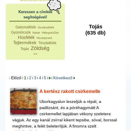
Keressen a címkék
segítségével!
Tojás
Gabonafélék
Gombafélék
(635 db)
Gyümölcsök
Halak
Hidegvérűek
Húsfélék
Hüvelyesek
Tejtermékek
Tésztafélék
Zöldség
Tojás
>>
Előző
1
2
3
4
5
Következő
A kertész rakott csirkemelle
Uborkagyalun leszeljük a répát, a
padlizsánt, és a póréhagymátt A
csirkemellet lapjában vékony szeletere
vágjuk. Az egy kanál zsírral kikent tepsibe, sóval, borssal
meghintve, a felét beleterítjük. A finomra szelt