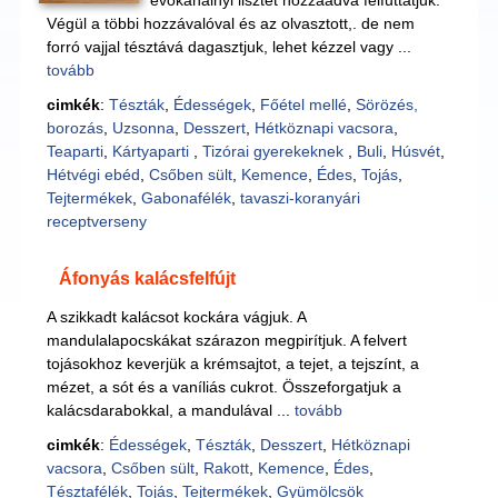
evőkanálnyi lisztet hozzáadva felfuttatjuk.
Végül a többi hozzávalóval és az olvasztott,. de nem
forró vajjal tésztává dagasztjuk, lehet kézzel vagy ...
tovább
cimkék
:
Tészták
,
Édességek
,
Főétel mellé
,
Sörözés,
borozás
,
Uzsonna
,
Desszert
,
Hétköznapi vacsora
,
Teaparti
,
Kártyaparti
,
Tizórai gyerekeknek
,
Buli
,
Húsvét
,
Hétvégi ebéd
,
Csőben sült
,
Kemence
,
Édes
,
Tojás
,
Tejtermékek
,
Gabonafélék
,
tavaszi-koranyári
receptverseny
Áfonyás kalácsfelfújt
A szikkadt kalácsot kockára vágjuk. A
mandulalapocskákat szárazon megpirítjuk. A felvert
tojásokhoz keverjük a krémsajtot, a tejet, a tejszínt, a
mézet, a sót és a vaníliás cukrot. Összeforgatjuk a
kalácsdarabokkal, a mandulával ...
tovább
cimkék
:
Édességek
,
Tészták
,
Desszert
,
Hétköznapi
vacsora
,
Csőben sült
,
Rakott
,
Kemence
,
Édes
,
Tésztafélék
,
Tojás
,
Tejtermékek
,
Gyümölcsök