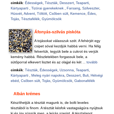
cimkék
:
Édességek
,
Tészták
,
Desszert
,
Teaparti
,
Kártyaparti
,
Tizórai gyerekeknek
,
Farsang
,
Szilveszter
,
Húsvét
,
Advent
,
Töltött
,
Csőben sült
,
Kemence
,
Édes
,
Tojás
,
Tésztafélék
,
Gyümölcsök
Áfonyás-szilvás piskóta
A tojásokat válasszuk szét. A fehérjét egy
csipet sóval kezdjük habbá verni. Ha félig
felvertük, tegyük bele a cukrot és verjük
kemény habbá. Részletekben forgassuk bele, a
sütőporral elkevert lisztet és az olajjal és két ...
tovább
cimkék
:
Tészták
,
Édességek
,
Uzsonna
,
Teaparti
,
Kártyaparti
,
Meleg nyári napokra
,
Desszert
,
Buli
,
Hétvégi
ebéd
,
Csőben sült
,
Tojás
,
Gyümölcsök
,
Gabonafélék
Albán krémes
Készíthetjük a tésztát magunk is, de bolti leveles
tésztából is finom. A tésztát késfok vastagságúra nyújtsuk
ki és így süssük meg, a leírás szerint. A tésztalapot,