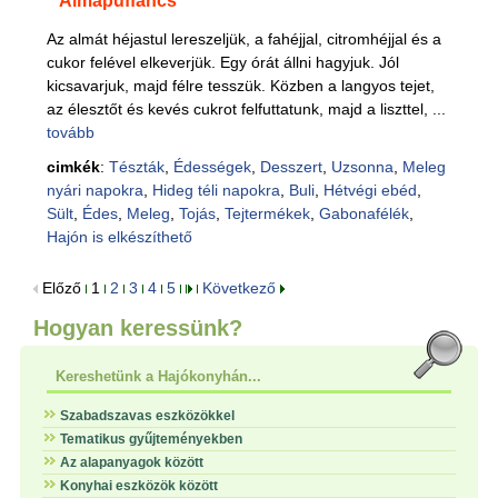
Almapuffancs
Az almát héjastul lereszeljük, a fahéjjal, citromhéjjal és a
cukor felével elkeverjük. Egy órát állni hagyjuk. Jól
kicsavarjuk, majd félre tesszük. Közben a langyos tejet,
az élesztőt és kevés cukrot felfuttatunk, majd a liszttel, ...
tovább
cimkék
:
Tészták
,
Édességek
,
Desszert
,
Uzsonna
,
Meleg
nyári napokra
,
Hideg téli napokra
,
Buli
,
Hétvégi ebéd
,
Sült
,
Édes
,
Meleg
,
Tojás
,
Tejtermékek
,
Gabonafélék
,
Hajón is elkészíthető
Előző
1
2
3
4
5
Következő
Hogyan keressünk?
Kereshetünk a Hajókonyhán...
Szabadszavas eszközökkel
Tematikus gyűjteményekben
Az alapanyagok között
Konyhai eszközök között