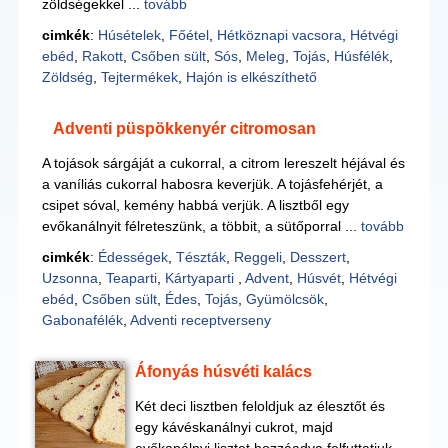
zöldségekkel ...
tovább
cimkék
:
Húsételek
,
Főétel
,
Hétköznapi vacsora
,
Hétvégi
ebéd
,
Rakott
,
Csőben sült
,
Sós
,
Meleg
,
Tojás
,
Húsfélék
,
Zöldség
,
Tejtermékek
,
Hajón is elkészíthető
Adventi püspökkenyér citromosan
A tojások sárgáját a cukorral, a citrom lereszelt héjával és
a vaníliás cukorral habosra keverjük. A tojásfehérjét, a
csipet sóval, kemény habbá verjük. A lisztből egy
evőkanálnyit félreteszünk, a többit, a sütőporral ...
tovább
cimkék
:
Édességek
,
Tészták
,
Reggeli
,
Desszert
,
Uzsonna
,
Teaparti
,
Kártyaparti
,
Advent
,
Húsvét
,
Hétvégi
ebéd
,
Csőben sült
,
Édes
,
Tojás
,
Gyümölcsök
,
Gabonafélék
,
Adventi receptverseny
Áfonyás húsvéti kalács
Két deci lisztben feloldjuk az élesztőt és
egy kávéskanálnyi cukrot, majd