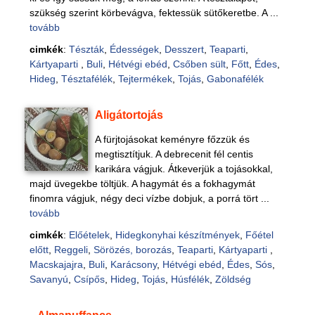
szükség szerint körbevágva, fektessük sütőkeretbe. A ...
tovább
cimkék
:
Tészták
,
Édességek
,
Desszert
,
Teaparti
,
Kártyaparti
,
Buli
,
Hétvégi ebéd
,
Csőben sült
,
Főtt
,
Édes
,
Hideg
,
Tésztafélék
,
Tejtermékek
,
Tojás
,
Gabonafélék
Aligátortojás
A fürjtojásokat keményre főzzük és
megtisztítjuk. A debrecenit fél centis
karikára vágjuk. Átkeverjük a tojásokkal,
majd üvegekbe töltjük. A hagymát és a fokhagymát
finomra vágjuk, négy deci vízbe dobjuk, a porrá tört ...
tovább
cimkék
:
Előételek
,
Hidegkonyhai készítmények
,
Főétel
előtt
,
Reggeli
,
Sörözés, borozás
,
Teaparti
,
Kártyaparti
,
Macskajajra
,
Buli
,
Karácsony
,
Hétvégi ebéd
,
Édes
,
Sós
,
Savanyú
,
Csípős
,
Hideg
,
Tojás
,
Húsfélék
,
Zöldség