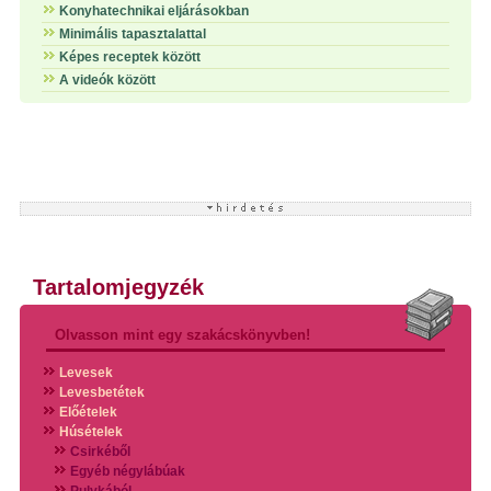
Konyhatechnikai eljárásokban
Minimális tapasztalattal
Képes receptek között
A videók között
Tartalomjegyzék
Olvasson mint egy szakácskönyvben!
Levesek
Levesbetétek
Előételek
Húsételek
Csirkéből
Egyéb négylábúak