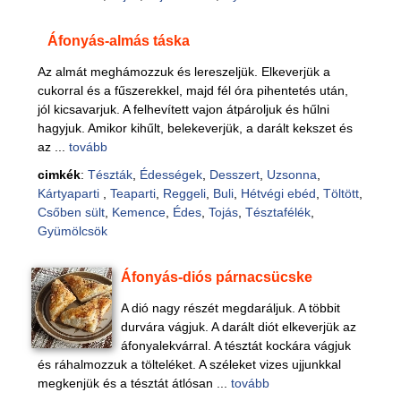
Áfonyás-almás táska
Az almát meghámozzuk és lereszeljük. Elkeverjük a
cukorral és a fűszerekkel, majd fél óra pihentetés után,
jól kicsavarjuk. A felhevített vajon átpároljuk és hűlni
hagyjuk. Amikor kihűlt, belekeverjük, a darált kekszet és
az ...
tovább
cimkék
:
Tészták
,
Édességek
,
Desszert
,
Uzsonna
,
Kártyaparti
,
Teaparti
,
Reggeli
,
Buli
,
Hétvégi ebéd
,
Töltött
,
Csőben sült
,
Kemence
,
Édes
,
Tojás
,
Tésztafélék
,
Gyümölcsök
Áfonyás-diós párnacsücske
A dió nagy részét megdaráljuk. A többit
durvára vágjuk. A darált diót elkeverjük az
áfonyalekvárral. A tésztát kockára vágjuk
és ráhalmozzuk a tölteléket. A széleket vizes ujjunkkal
megkenjük és a tésztát átlósan ...
tovább