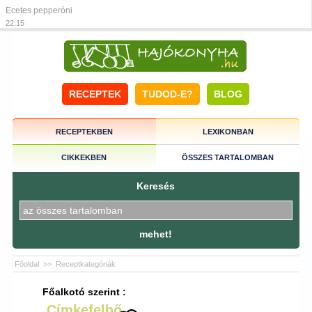
Ecetes pepperóni
22:15
RECEPTEK
TUDOD-E?
BLOG
RECEPTEKBEN
LEXIKONBAN
CIKKEKBEN
ÖSSZES TARTALOMBAN
Keresés
mehet!
Főoldal
>>
Receptkategóriák
Főalkotó szerint :
Címkefelhő