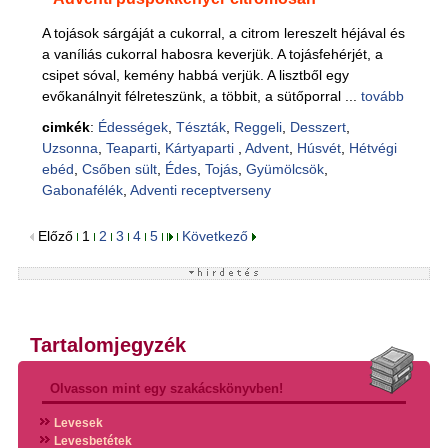
A tojások sárgáját a cukorral, a citrom lereszelt héjával és
a vaníliás cukorral habosra keverjük. A tojásfehérjét, a
csipet sóval, kemény habbá verjük. A lisztből egy
evőkanálnyit félreteszünk, a többit, a sütőporral ...
tovább
cimkék
:
Édességek
,
Tészták
,
Reggeli
,
Desszert
,
Uzsonna
,
Teaparti
,
Kártyaparti
,
Advent
,
Húsvét
,
Hétvégi
ebéd
,
Csőben sült
,
Édes
,
Tojás
,
Gyümölcsök
,
Gabonafélék
,
Adventi receptverseny
Előző
1
2
3
4
5
Következő
Tartalomjegyzék
Olvasson mint egy szakácskönyvben!
Levesek
Levesbetétek