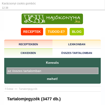
Karácsonyi csokis gombóc
12:38
RECEPTEK
TUDOD-E?
BLOG
RECEPTEKBEN
LEXIKONBAN
CIKKEKBEN
ÖSSZES TARTALOMBAN
Keresés
mehet!
Főoldal
>>
Tartalomjegyzék
Tartalomjegyzék (3477 db.)