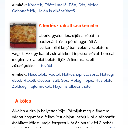
cimkék
:
Köretek
,
Főétel mellé
,
Főtt
,
Sós
,
Meleg
,
Gabonafélék
,
Hajón is elkészíthető
A kertész rakott csirkemelle
Uborkagyalun leszeljük a répát, a
padlizsánt, és a póréhagymátt A
csirkemellet lapjában vékony szeletere
vágjuk. Az egy kanál zsírral kikent tepsibe, sóval, borssal
meghintve, a felét beleterítjük. A finomra szelt
zöldségekkel ...
tovább
cimkék
:
Húsételek
,
Főétel
,
Hétköznapi vacsora
,
Hétvégi
ebéd
,
Rakott
,
Csőben sült
,
Sós
,
Meleg
,
Tojás
,
Húsfélék
,
Zöldség
,
Tejtermékek
,
Hajón is elkészíthető
A köles
A köles a rizs jó helyettesítője. Pároljuk meg a finomra
vágott hagymát a felhevített olajon, szórjuk rá a többször
átöblített kölest, majd forgassuk át és öntsük fel 3 pohár