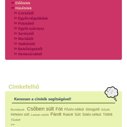
Előételek
Húsételek
Csirkéből
Egyéb négylábúak
Pulykából
Egyéb szárnyas
Sertésből
Marhából
Vadhúsból
Belsőségekből
Hentesárukból
Vadszárnyasokból
Vegyes húsokból
Különleges húsfélékből
Halak
Hidegvérűek
Köretek
Címkefelhő
Klasszikus főzelékek
Hústalan feltétek
Keressen a címkék segítségével!
Zöldséges ételek
Saláták
Csőben sült
Főtt
Főzés nélkül
Göngyölt
Bundázott
Gőzölt
Hidegkonyhai készítmények
Párolt
Hirtelen sült
Rakott
Sült
Sütés nélkül
Töltött
Lassan sütött
Főtt tészták
Tűzdelt
Zsiradékban sült tészták
>>
Sütőben sült tészták