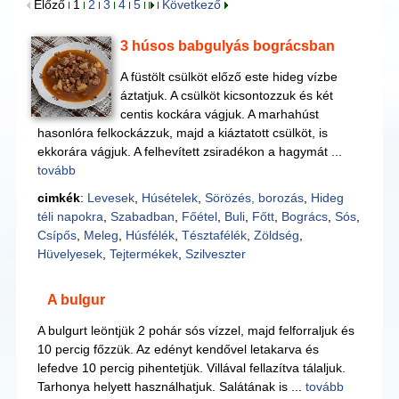
Előző
1
2
3
4
5
Következő
3 húsos babgulyás bográcsban
A füstölt csülköt előző este hideg vízbe
áztatjuk. A csülköt kicsontozzuk és két
centis kockára vágjuk. A marhahúst
hasonlóra felkockázzuk, majd a kiáztatott csülköt, is
ekkorára vágjuk. A felhevített zsiradékon a hagymát ...
tovább
cimkék
:
Levesek
,
Húsételek
,
Sörözés, borozás
,
Hideg
téli napokra
,
Szabadban
,
Főétel
,
Buli
,
Főtt
,
Bogrács
,
Sós
,
Csípős
,
Meleg
,
Húsfélék
,
Tésztafélék
,
Zöldség
,
Hüvelyesek
,
Tejtermékek
,
Szilveszter
A bulgur
A bulgurt leöntjük 2 pohár sós vízzel, majd felforraljuk és
10 percig főzzük. Az edényt kendővel letakarva és
lefedve 10 percig pihentetjük. Villával fellazítva tálaljuk.
Tarhonya helyett használhatjuk. Salátának is ...
tovább