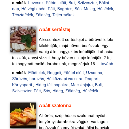
cimkék
:
Levesek
,
Főétel előtt
,
Buli
,
Szilveszter
,
Bálint
nap
,
Hétvégi ebéd
,
Főtt
,
Bogrács
,
Sós
,
Meleg
,
Húsfélék
,
Tésztafélék
,
Zöldség
,
Tejtermékek
Abált sertésfej
A kicsontozott sertésfejet a bőrével lefelé
kifektetjük, majd bőven besózzuk. Egy
napig állni hagyjuk és leöblítjük. Lábasba
tesszük, annyi vízzel, hogy bőven ellepje leöntjük, 2 fej
fokhagymát mellé darabolunk, megszórjuk 15 ...
tovább
cimkék
:
Előételek
,
Reggeli
,
Főétel előtt
,
Uzsonna
,
Sörözés, borozás
,
Hétköznapi vacsora
,
Teaparti
,
Kártyaparti
,
Hideg téli napokra
,
Macskajajra
,
Buli
,
Szilveszter
,
Főtt
,
Sós
,
Hideg
,
Zöldség
,
Húsfélék
Abált szalonna
A bőrös, szép húsos szalonnát nyitott
tenyérnyi darabokra vágjuk. Vastagon
besózzuk és egy éjszakát állni hagyjuk.