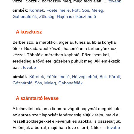
vízzel. Sózzuk, borsozzuk meg, majd fedő alatt, ...
tovább
cimkék
:
Köretek
,
Főétel mellé
,
Főtt
,
Sós
,
Meleg
,
Gabonafélék
,
Zöldség
,
Hajón is elkészíthető
A kuszkusz
Berber szó, a marokkói, algériai, tunéziai, líbiai konyha
étele. Búzadarából készül, hasonlóan a tarhonyánkhoz,
kézzel. Többféle méretben kapható. Főzni sem kell,
eredetileg a fővő étel gőzében puhult meg. Aki emlékszik
az ...
tovább
cimkék
:
Köretek
,
Főétel mellé
,
Hétvégi ebéd
,
Buli
,
Párolt
,
Gőzpároló
,
Sós
,
Meleg
,
Gabonafélék
A számtartó levese
A felhevített olajon a finomra vágott hagymát megpirítjuk.
az apróra szelt lapockát fehéredésig sütjük rajta, majd a
reszelt zöldségekkel elkeverjük és azokkal is összesütjük.
Felöntjük a borral, majd ha a leve elforrt, 1 liter ...
tovább