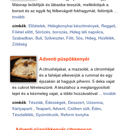
Másnap leöblítjük és lábasba tesszük, mellédobjuk a
borsot és az egyik fej félbevágott fokhagymát, felöntjük ...
tovább
cimkék
:
Előételek
,
Hidegkonyhai készítmények
,
Reggeli
,
Főétel előtt
,
Sörözés, borozás
,
Hideg téli napokra
,
Szabadban
,
Buli
,
Szilveszter
,
Főtt
,
Sós
,
Hideg
,
Húsfélék
,
Zöldség
Adventi püspökkenyér
A citrushéjakat, a mazsolát, a citromhéjat
és a fahéjat elkeverjük a rummal és egy
éjszakán át hagyjuk pihenni. 5 deka vajat
és cukrot félreteszünk. A tésztához a meglangyosított
tejet és a kézmeleg vajat, a többi hozzávalóval ...
tovább
cimkék
:
Tészták
,
Édességek
,
Desszert
,
Uzsonna
,
Kártyaparti
,
Teaparti
,
Advent
,
Csőben sült
,
Édes
,
Tésztafélék
,
Gyümölcsök
,
Reform konyha
Adventi püspökkenyér citromosan