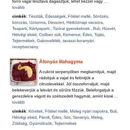
forró vajjal tésztává dagasztjuk, lehet kézzel vagy ...
tovább
cimkék
:
Tészták
,
Édességek
,
Főétel mellé
,
Sörözés,
borozás
,
Uzsonna
,
Desszert
,
Hétköznapi vacsora
,
Teaparti
,
Kártyaparti
,
Tizórai gyerekeknek
,
Buli
,
Húsvét
,
Hétvégi ebéd
,
Csőben sült
,
Kemence
,
Édes
,
Tojás
,
Tejtermékek
,
Gabonafélék
,
tavaszi-koranyári
receptverseny
Áfonyás lilahagyma
A cukrot serpenyőben megbarnítjuk, majd
rádobjuk a vajat és felöntjük a
citruslevekkel. Jól összeforraljuk, majd
belekeverjük a lekvárt és sűrűre főzzük. Beleforgatjuk a
gerezdekre vágott és szétszedett hagymát, amint kissé ...
tovább
cimkék
:
Köretek
,
Főétel mellé
,
Meleg nyári napokra
,
Buli
,
Hétvégi ebéd
,
Párolt
,
Édes
,
Sós
,
Savanyú
,
Meleg
,
Zöldség
,
Gyümölcsök
,
Tejtermékek