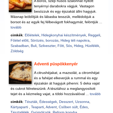
A bőrös, szép húsos szalonnát nyitott
tenyérnyi darabokra vágjuk. Vastagon
besózzuk és egy éjszakát állni hagyjuk.
Másnap leöblítjük és lábasba tesszük, mellédobjuk a
borsot és az egyik fej félbevágott fokhagymát, felöntjük ...
tovább
cimkék
:
Előételek
,
Hidegkonyhai készítmények
,
Reggeli
,
Főétel előtt
,
Sörözés, borozás
,
Hideg téli napokra
,
Szabadban
,
Buli
,
Szilveszter
,
Főtt
,
Sós
,
Hideg
,
Húsfélék
,
Zöldség
Adventi püspökkenyér
A citrushéjakat, a mazsolát, a citromhéjat
és a fahéjat elkeverjük a rummal és egy
éjszakán át hagyjuk pihenni. 5 deka vajat
és cukrot félreteszünk. A tésztához a meglangyosított
tejet és a kézmeleg vajat, a többi hozzávalóval ...
tovább
cimkék
:
Tészták
,
Édességek
,
Desszert
,
Uzsonna
,
Kártyaparti
,
Teaparti
,
Advent
,
Csőben sült
,
Édes
,
Tésztafélék
,
Gyümölcsök
,
Reform konyha