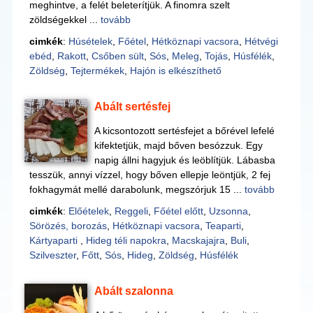
meghintve, a felét beleterítjük. A finomra szelt
zöldségekkel ...
tovább
cimkék
:
Húsételek
,
Főétel
,
Hétköznapi vacsora
,
Hétvégi
ebéd
,
Rakott
,
Csőben sült
,
Sós
,
Meleg
,
Tojás
,
Húsfélék
,
Zöldség
,
Tejtermékek
,
Hajón is elkészíthető
Abált sertésfej
A kicsontozott sertésfejet a bőrével lefelé
kifektetjük, majd bőven besózzuk. Egy
napig állni hagyjuk és leöblítjük. Lábasba
tesszük, annyi vízzel, hogy bőven ellepje leöntjük, 2 fej
fokhagymát mellé darabolunk, megszórjuk 15 ...
tovább
cimkék
:
Előételek
,
Reggeli
,
Főétel előtt
,
Uzsonna
,
Sörözés, borozás
,
Hétköznapi vacsora
,
Teaparti
,
Kártyaparti
,
Hideg téli napokra
,
Macskajajra
,
Buli
,
Szilveszter
,
Főtt
,
Sós
,
Hideg
,
Zöldség
,
Húsfélék
Abált szalonna