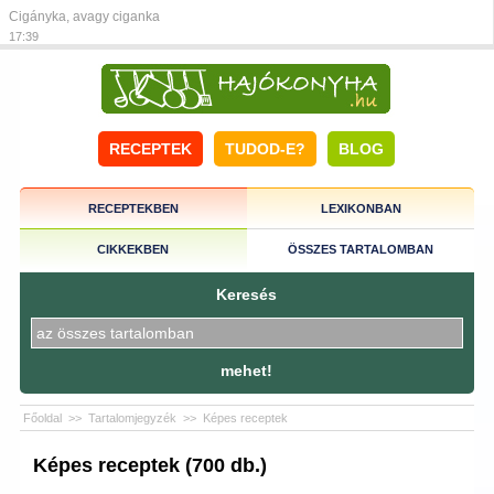
Cigányka, avagy ciganka
17:39
RECEPTEK
TUDOD-E?
BLOG
RECEPTEKBEN
LEXIKONBAN
CIKKEKBEN
ÖSSZES TARTALOMBAN
Keresés
mehet!
Főoldal
>>
Tartalomjegyzék
>>
Képes receptek
Képes receptek (700 db.)