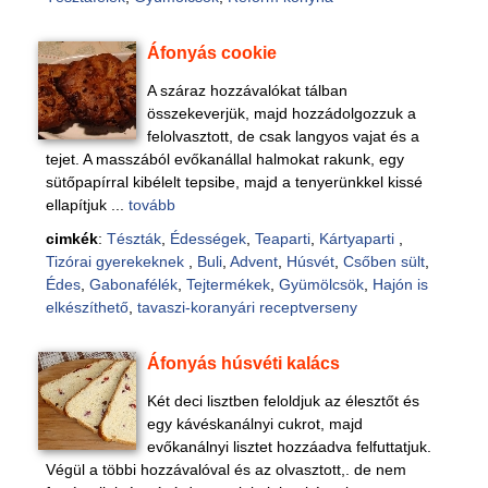
Áfonyás cookie
A száraz hozzávalókat tálban
összekeverjük, majd hozzádolgozzuk a
felolvasztott, de csak langyos vajat és a
tejet. A masszából evőkanállal halmokat rakunk, egy
sütőpapírral kibélelt tepsibe, majd a tenyerünkkel kissé
ellapítjuk ...
tovább
cimkék
:
Tészták
,
Édességek
,
Teaparti
,
Kártyaparti
,
Tizórai gyerekeknek
,
Buli
,
Advent
,
Húsvét
,
Csőben sült
,
Édes
,
Gabonafélék
,
Tejtermékek
,
Gyümölcsök
,
Hajón is
elkészíthető
,
tavaszi-koranyári receptverseny
Áfonyás húsvéti kalács
Két deci lisztben feloldjuk az élesztőt és
egy kávéskanálnyi cukrot, majd
evőkanálnyi lisztet hozzáadva felfuttatjuk.
Végül a többi hozzávalóval és az olvasztott,. de nem