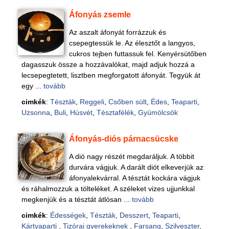
Áfonyás zsemle
Az aszalt áfonyát forrázzuk és
csepegtessük le. Az élesztőt a langyos,
cukros tejben futtassuk fel. Kenyérsütőben
dagasszuk össze a hozzávalókat, majd adjuk hozzá a
lecsepegtetett, lisztben megforgatott áfonyát. Tegyük át
egy ...
tovább
cimkék
:
Tészták
,
Reggeli
,
Csőben sült
,
Édes
,
Teaparti
,
Uzsonna
,
Buli
,
Húsvét
,
Tésztafélék
,
Gyümölcsök
Áfonyás-diós párnacsücske
A dió nagy részét megdaráljuk. A többit
durvára vágjuk. A darált diót elkeverjük az
áfonyalekvárral. A tésztát kockára vágjuk
és ráhalmozzuk a tölteléket. A széleket vizes ujjunkkal
megkenjük és a tésztát átlósan ...
tovább
cimkék
:
Édességek
,
Tészták
,
Desszert
,
Teaparti
,
Kártyaparti
,
Tizórai gyerekeknek
,
Farsang
,
Szilveszter
,