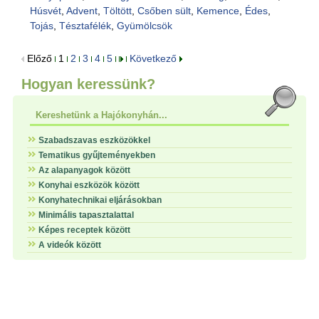
Húsvét
,
Advent
,
Töltött
,
Csőben sült
,
Kemence
,
Édes
,
Tojás
,
Tésztafélék
,
Gyümölcsök
Előző
1
2
3
4
5
Következő
Hogyan keressünk?
Kereshetünk a Hajókonyhán...
Szabadszavas eszközökkel
Tematikus gyűjteményekben
Az alapanyagok között
Konyhai eszközök között
Konyhatechnikai eljárásokban
Minimális tapasztalattal
Képes receptek között
A videók között