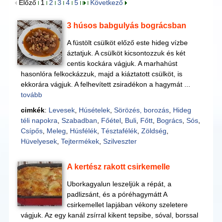
Előző
1
2
3
4
5
Következő
3 húsos babgulyás bográcsban
A füstölt csülköt előző este hideg vízbe
áztatjuk. A csülköt kicsontozzuk és két
centis kockára vágjuk. A marhahúst
hasonlóra felkockázzuk, majd a kiáztatott csülköt, is
ekkorára vágjuk. A felhevített zsiradékon a hagymát ...
tovább
cimkék
:
Levesek
,
Húsételek
,
Sörözés, borozás
,
Hideg
téli napokra
,
Szabadban
,
Főétel
,
Buli
,
Főtt
,
Bogrács
,
Sós
,
Csípős
,
Meleg
,
Húsfélék
,
Tésztafélék
,
Zöldség
,
Hüvelyesek
,
Tejtermékek
,
Szilveszter
A kertész rakott csirkemelle
Uborkagyalun leszeljük a répát, a
padlizsánt, és a póréhagymátt A
csirkemellet lapjában vékony szeletere
vágjuk. Az egy kanál zsírral kikent tepsibe, sóval, borssal