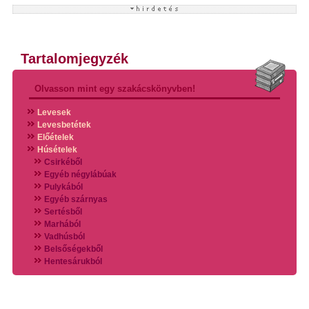
Tartalomjegyzék
Olvasson mint egy szakácskönyvben!
Levesek
Levesbetétek
Előételek
Húsételek
Csirkéből
Egyéb négylábúak
Pulykából
Egyéb szárnyas
Sertésből
Marhából
Vadhúsból
Belsőségekből
Hentesárukból
Vadszárnyasokból
Vegyes húsokból
Különleges húsfélékből