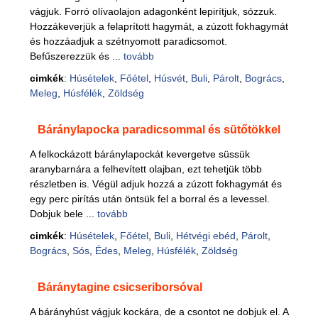
vágjuk. Forró olívaolajon adagonként lepirítjuk, sózzuk.
Hozzákeverjük a felaprított hagymát, a zúzott fokhagymát
és hozzáadjuk a szétnyomott paradicsomot.
Befűszerezzük és ...
tovább
cimkék
:
Húsételek
,
Főétel
,
Húsvét
,
Buli
,
Párolt
,
Bogrács
,
Meleg
,
Húsfélék
,
Zöldség
Báránylapocka paradicsommal és sütőtökkel
A felkockázott báránylapockát kevergetve süssük
aranybarnára a felhevített olajban, ezt tehetjük több
részletben is. Végül adjuk hozzá a zúzott fokhagymát és
egy perc pirítás után öntsük fel a borral és a levessel.
Dobjuk bele ...
tovább
cimkék
:
Húsételek
,
Főétel
,
Buli
,
Hétvégi ebéd
,
Párolt
,
Bogrács
,
Sós
,
Édes
,
Meleg
,
Húsfélék
,
Zöldség
Báránytagine csicseriborsóval
A bárányhúst vágjuk kockára, de a csontot ne dobjuk el. A