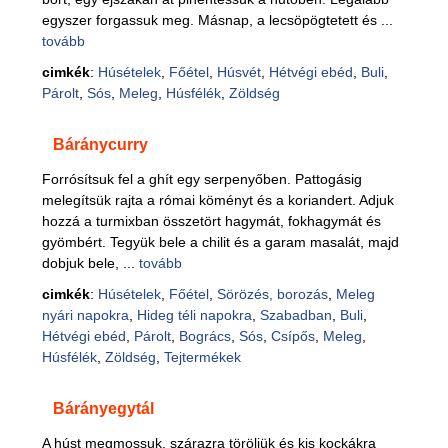
egyszer forgassuk meg. Másnap, a lecsöpögtetett és ...
tovább
cimkék
:
Húsételek
,
Főétel
,
Húsvét
,
Hétvégi ebéd
,
Buli
,
Párolt
,
Sós
,
Meleg
,
Húsfélék
,
Zöldség
Báránycurry
Forrósítsuk fel a ghít egy serpenyőben. Pattogásig
melegítsük rajta a római köményt és a koriandert. Adjuk
hozzá a turmixban összetört hagymát, fokhagymát és
gyömbért. Tegyük bele a chilit és a garam masalát, majd
dobjuk bele, ...
tovább
cimkék
:
Húsételek
,
Főétel
,
Sörözés, borozás
,
Meleg
nyári napokra
,
Hideg téli napokra
,
Szabadban
,
Buli
,
Hétvégi ebéd
,
Párolt
,
Bogrács
,
Sós
,
Csípős
,
Meleg
,
Húsfélék
,
Zöldség
,
Tejtermékek
Bárányegytál
A húst megmossuk, szárazra töröljük és kis kockákra