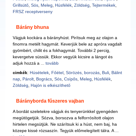
Grillsütő
,
Sós
,
Meleg
,
Húsfélék
,
Zöldség
,
Tejtermékek
,
FRSZ receptverseny
Bárány bhuna
Vágjuk kockára a bárányhúst. Pirítsuk meg az olajon a
finomra metélt hagymát. Keverjük bele az apróra vagdalt
gyömbért, chilit és a fokhagymát. További 2 percig,
kevergetve süssük. Ekkor vegyük kicsire a lángot és
adjuk hozzá a ...
tovább
cimkék
:
Húsételek
,
Főétel
,
Sörözés, borozás
,
Buli
,
Bálint
nap
,
Párolt
,
Bogrács
,
Sós
,
Csípős
,
Meleg
,
Húsfélék
,
Zöldség
,
Hajón is elkészíthető
Bárányborda fűszeres vajban
A bordát szeletekre vágjuk és tenyerünkkel gyengéden
megütögetjük. Sózva, borsozva a felforrósított olajon
hirtelen megsütjük. Ne szárítsuk ki a húst, nem baj, ha
közepe kissé rózsaszín. Tegyük előmelegített tálra. A ...