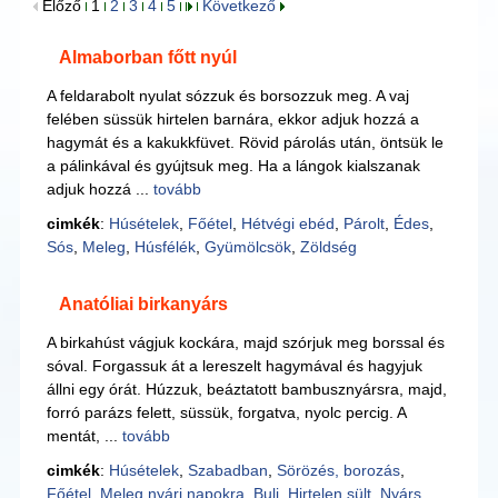
Előző
1
2
3
4
5
Következő
Almaborban főtt nyúl
A feldarabolt nyulat sózzuk és borsozzuk meg. A vaj
felében süssük hirtelen barnára, ekkor adjuk hozzá a
hagymát és a kakukkfüvet. Rövid párolás után, öntsük le
a pálinkával és gyújtsuk meg. Ha a lángok kialszanak
adjuk hozzá ...
tovább
cimkék
:
Húsételek
,
Főétel
,
Hétvégi ebéd
,
Párolt
,
Édes
,
Sós
,
Meleg
,
Húsfélék
,
Gyümölcsök
,
Zöldség
Anatóliai birkanyárs
A birkahúst vágjuk kockára, majd szórjuk meg borssal és
sóval. Forgassuk át a lereszelt hagymával és hagyjuk
állni egy órát. Húzzuk, beáztatott bambusznyársra, majd,
forró parázs felett, süssük, forgatva, nyolc percig. A
mentát, ...
tovább
cimkék
:
Húsételek
,
Szabadban
,
Sörözés, borozás
,
Főétel
,
Meleg nyári napokra
,
Buli
,
Hirtelen sült
,
Nyárs
,