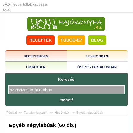
BAZ-megyei töltött káposzta
12:09
RECEPTEK
TUDOD-E?
BLOG
RECEPTEKBEN
LEXIKONBAN
CIKKEKBEN
ÖSSZES TARTALOMBAN
Keresés
mehet!
Főoldal
>>
Tartalomjegyzék
>>
Húsételek
>>
Egyéb négylábúak
Egyéb négylábúak (60 db.)