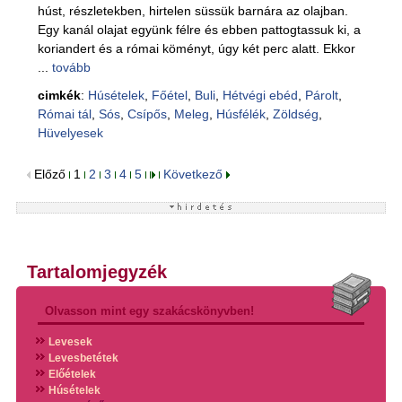
húst, részletekben, hirtelen süssük barnára az olajban.
Egy kanál olajat együnk félre és ebben pattogtassuk ki, a
koriandert és a római köményt, úgy két perc alatt. Ekkor
...
tovább
cimkék
:
Húsételek
,
Főétel
,
Buli
,
Hétvégi ebéd
,
Párolt
,
Római tál
,
Sós
,
Csípős
,
Meleg
,
Húsfélék
,
Zöldség
,
Hüvelyesek
Előző
1
2
3
4
5
Következő
Tartalomjegyzék
Olvasson mint egy szakácskönyvben!
Levesek
Levesbetétek
Előételek
Húsételek