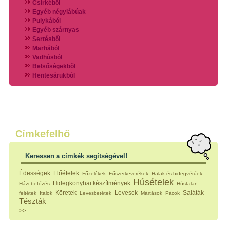
Csirkéből
Egyéb négylábúak
Pulykából
Egyéb szárnyas
Sertésből
Marhából
Vadhúsból
Belsőségekből
Hentesárukból
Vadszárnyasokból
Vegyes húsokból
Különleges húsfélékből
Halak
Hidegvérűek
Köretek
Címkefelhő
Klasszikus főzelékek
Hústalan feltétek
Keressen a címkék segítségével!
Zöldséges ételek
Saláták
Édességek
Előételek
Főzelékek
Fűszerkeverékek
Halak és hidegvérűek
Hidegkonyhai készítmények
Húsételek
Hidegkonyhai készítmények
Házi befőzés
Hústalan
Főtt tészták
Köretek
Levesek
Saláták
feltétek
Italok
Levesbetétek
Mártások
Pácok
Zsiradékban sült tészták
Tészták
Sütőben sült tészták
>>
Szendvicsek
Mártások