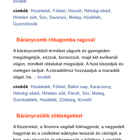
tovább
cimkék
:
Húsételek
,
Főétel
,
Húsvét
,
Hétvégi ebéd
,
Hirtelen sült
,
Sós
,
Savanyú
,
Meleg
,
Húsfélék
,
Gyümölcsök
Báránycomb rókagomba raguval
A báránycombból érméket vágunk és gyengéden
megütögetjük, sózzuk, borsozzuk, majd két evőkanál
olajon, mindkét oldalukat megsütjük. A húst kiszedjük és
melegen tartjuk. A zsiradékhoz hozzáadjuk a maradék
olajat, ha ...
tovább
cimkék
:
Húsételek
,
Főétel
,
Bálint nap
,
Karácsony
,
Hétvégi ebéd
,
Hirtelen sült
,
Párolt
,
Sós
,
Meleg
,
Gombafélék
,
Húsfélék
,
Zöldség
,
Kímélő
Báránycsülök zöldségekkel
A fűszereket, a finomra vagdalt fokhagymát, a negyedelt
hagymát és a csülköket edénybe tesszük és ráöntjük a
bort, egy éjszakán át pihentessük a hűtőben. Legalább