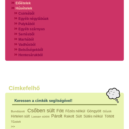
Előételek
Húsételek
Csirkéből
Egyéb négylábúak
Pulykából
Egyéb szárnyas
Sertésből
Marhából
Vadhúsból
Belsőségekből
Hentesárukból
Vadszárnyasokból
Vegyes húsokból
Különleges húsfélékből
Halak
Hidegvérűek
Köretek
Címkefelhő
Klasszikus főzelékek
Hústalan feltétek
Keressen a címkék segítségével!
Zöldséges ételek
Saláták
Csőben sült
Főtt
Főzés nélkül
Göngyölt
Bundázott
Gőzölt
Hidegkonyhai készítmények
Párolt
Hirtelen sült
Rakott
Sült
Sütés nélkül
Töltött
Lassan sütött
Főtt tészták
Tűzdelt
Zsiradékban sült tészták
>>
Sütőben sült tészták