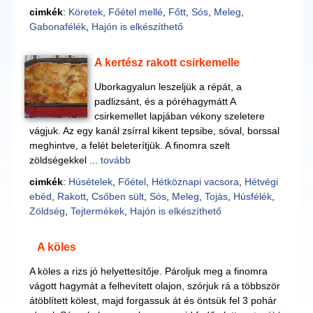
cimkék
:
Köretek
,
Főétel mellé
,
Főtt
,
Sós
,
Meleg
,
Gabonafélék
,
Hajón is elkészíthető
A kertész rakott csirkemelle
Uborkagyalun leszeljük a répát, a
padlizsánt, és a póréhagymátt A
csirkemellet lapjában vékony szeletere
vágjuk. Az egy kanál zsírral kikent tepsibe, sóval, borssal
meghintve, a felét beleterítjük. A finomra szelt
zöldségekkel ...
tovább
cimkék
:
Húsételek
,
Főétel
,
Hétköznapi vacsora
,
Hétvégi
ebéd
,
Rakott
,
Csőben sült
,
Sós
,
Meleg
,
Tojás
,
Húsfélék
,
Zöldség
,
Tejtermékek
,
Hajón is elkészíthető
A köles
A köles a rizs jó helyettesítője. Pároljuk meg a finomra
vágott hagymát a felhevített olajon, szórjuk rá a többször
átöblített kölest, majd forgassuk át és öntsük fel 3 pohár