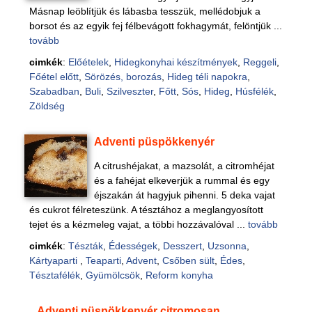
Másnap leöblítjük és lábasba tesszük, mellédobjuk a
borsot és az egyik fej félbevágott fokhagymát, felöntjük ...
tovább
cimkék
:
Előételek
,
Hidegkonyhai készítmények
,
Reggeli
,
Főétel előtt
,
Sörözés, borozás
,
Hideg téli napokra
,
Szabadban
,
Buli
,
Szilveszter
,
Főtt
,
Sós
,
Hideg
,
Húsfélék
,
Zöldség
Adventi püspökkenyér
A citrushéjakat, a mazsolát, a citromhéjat
és a fahéjat elkeverjük a rummal és egy
éjszakán át hagyjuk pihenni. 5 deka vajat
és cukrot félreteszünk. A tésztához a meglangyosított
tejet és a kézmeleg vajat, a többi hozzávalóval ...
tovább
cimkék
:
Tészták
,
Édességek
,
Desszert
,
Uzsonna
,
Kártyaparti
,
Teaparti
,
Advent
,
Csőben sült
,
Édes
,
Tésztafélék
,
Gyümölcsök
,
Reform konyha
Adventi püspökkenyér citromosan