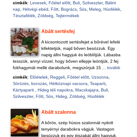
cimkék
:
Levesek
,
Főétel előtt
,
Buli
,
Szilveszter
,
Bálint
nap
,
Hétvégi ebéd
,
Főtt
,
Bogrács
,
Sós
,
Meleg
,
Húsfélék
,
Tésztafélék
,
Zöldség
,
Tejtermékek
Abált sertésfej
A kicsontozott sertésfejet a bőrével lefelé
kifektetjük, majd bőven besózzuk. Egy
napig állni hagyjuk és leöblítjük. Lábasba
tesszük, annyi vízzel, hogy bőven ellepje leöntjük, 2 fej
fokhagymát mellé darabolunk, megszórjuk 15 ...
tovább
cimkék
:
Előételek
,
Reggeli
,
Főétel előtt
,
Uzsonna
,
Sörözés, borozás
,
Hétköznapi vacsora
,
Teaparti
,
Kártyaparti
,
Hideg téli napokra
,
Macskajajra
,
Buli
,
Szilveszter
,
Főtt
,
Sós
,
Hideg
,
Zöldség
,
Húsfélék
Abált szalonna
A bőrös, szép húsos szalonnát nyitott
tenyérnyi darabokra vágjuk. Vastagon
besózzuk és egy éjszakát állni hagyjuk.