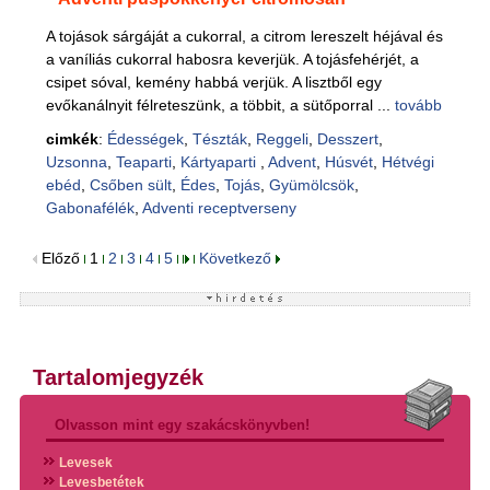
A tojások sárgáját a cukorral, a citrom lereszelt héjával és
a vaníliás cukorral habosra keverjük. A tojásfehérjét, a
csipet sóval, kemény habbá verjük. A lisztből egy
evőkanálnyit félreteszünk, a többit, a sütőporral ...
tovább
cimkék
:
Édességek
,
Tészták
,
Reggeli
,
Desszert
,
Uzsonna
,
Teaparti
,
Kártyaparti
,
Advent
,
Húsvét
,
Hétvégi
ebéd
,
Csőben sült
,
Édes
,
Tojás
,
Gyümölcsök
,
Gabonafélék
,
Adventi receptverseny
Előző
1
2
3
4
5
Következő
Tartalomjegyzék
Olvasson mint egy szakácskönyvben!
Levesek
Levesbetétek