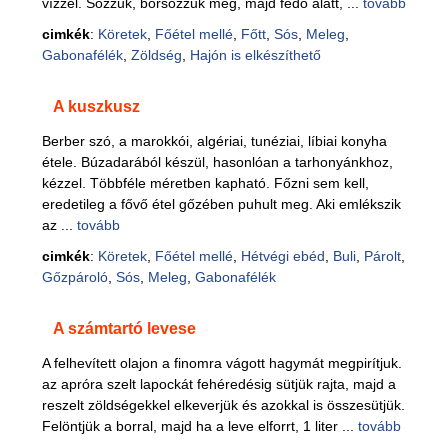
vízzel. Sózzuk, borsozzuk meg, majd fedő alatt, ...
tovább
cimkék
:
Köretek
,
Főétel mellé
,
Főtt
,
Sós
,
Meleg
,
Gabonafélék
,
Zöldség
,
Hajón is elkészíthető
A kuszkusz
Berber szó, a marokkói, algériai, tunéziai, líbiai konyha
étele. Búzadarából készül, hasonlóan a tarhonyánkhoz,
kézzel. Többféle méretben kapható. Főzni sem kell,
eredetileg a fővő étel gőzében puhult meg. Aki emlékszik
az ...
tovább
cimkék
:
Köretek
,
Főétel mellé
,
Hétvégi ebéd
,
Buli
,
Párolt
,
Gőzpároló
,
Sós
,
Meleg
,
Gabonafélék
A számtartó levese
A felhevített olajon a finomra vágott hagymát megpirítjuk.
az apróra szelt lapockát fehéredésig sütjük rajta, majd a
reszelt zöldségekkel elkeverjük és azokkal is összesütjük.
Felöntjük a borral, majd ha a leve elforrt, 1 liter ...
tovább