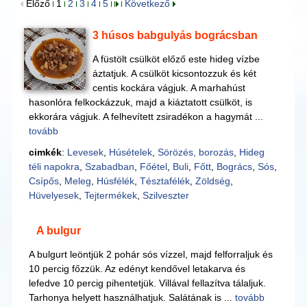
Előző
1
2
3
4
5
Következő
3 húsos babgulyás bográcsban
A füstölt csülköt előző este hideg vízbe
áztatjuk. A csülköt kicsontozzuk és két
centis kockára vágjuk. A marhahúst
hasonlóra felkockázzuk, majd a kiáztatott csülköt, is
ekkorára vágjuk. A felhevített zsiradékon a hagymát ...
tovább
cimkék
:
Levesek
,
Húsételek
,
Sörözés, borozás
,
Hideg
téli napokra
,
Szabadban
,
Főétel
,
Buli
,
Főtt
,
Bogrács
,
Sós
,
Csípős
,
Meleg
,
Húsfélék
,
Tésztafélék
,
Zöldség
,
Hüvelyesek
,
Tejtermékek
,
Szilveszter
A bulgur
A bulgurt leöntjük 2 pohár sós vízzel, majd felforraljuk és
10 percig főzzük. Az edényt kendővel letakarva és
lefedve 10 percig pihentetjük. Villával fellazítva tálaljuk.
Tarhonya helyett használhatjuk. Salátának is ...
tovább