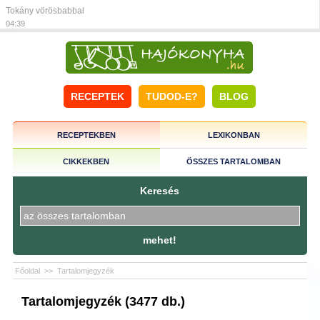
Tokány vörösbabbal
04:39
RECEPTEK
TUDOD-E?
BLOG
RECEPTEKBEN
LEXIKONBAN
CIKKEKBEN
ÖSSZES TARTALOMBAN
Keresés
mehet!
Főoldal
>>
Tartalomjegyzék
Tartalomjegyzék (3477 db.)