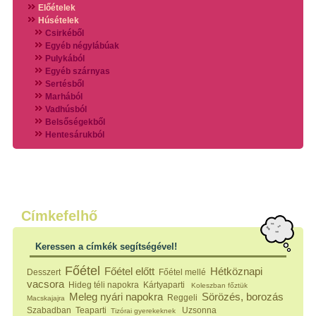
Előételek
Húsételek
Csirkéből
Egyéb négylábúak
Pulykából
Egyéb szárnyas
Sertésből
Marhából
Vadhúsból
Belsőségekből
Hentesárukból
Vadszárnyasokból
Vegyes húsokból
Különleges húsfélékből
Halak
Hidegvérűek
Köretek
Címkefelhő
Klasszikus főzelékek
Hústalan feltétek
Keressen a címkék segítségével!
Zöldséges ételek
Saláták
Főétel
Főétel előtt
Hétköznapi
Desszert
Főétel mellé
Hidegkonyhai készítmények
vacsora
Hideg téli napokra
Kártyaparti
Koleszban főztük
Főtt tészták
Meleg nyári napokra
Sörözés, borozás
Reggeli
Macskajajra
Zsiradékban sült tészták
Szabadban
Teaparti
Uzsonna
Tizórai gyerekeknek
Sütőben sült tészták