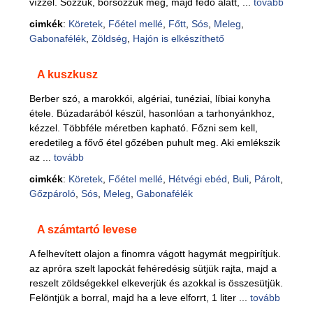
vízzel. Sózzuk, borsozzuk meg, majd fedő alatt, ...
tovább
cimkék
:
Köretek
,
Főétel mellé
,
Főtt
,
Sós
,
Meleg
,
Gabonafélék
,
Zöldség
,
Hajón is elkészíthető
A kuszkusz
Berber szó, a marokkói, algériai, tunéziai, líbiai konyha
étele. Búzadarából készül, hasonlóan a tarhonyánkhoz,
kézzel. Többféle méretben kapható. Főzni sem kell,
eredetileg a fővő étel gőzében puhult meg. Aki emlékszik
az ...
tovább
cimkék
:
Köretek
,
Főétel mellé
,
Hétvégi ebéd
,
Buli
,
Párolt
,
Gőzpároló
,
Sós
,
Meleg
,
Gabonafélék
A számtartó levese
A felhevített olajon a finomra vágott hagymát megpirítjuk.
az apróra szelt lapockát fehéredésig sütjük rajta, majd a
reszelt zöldségekkel elkeverjük és azokkal is összesütjük.
Felöntjük a borral, majd ha a leve elforrt, 1 liter ...
tovább