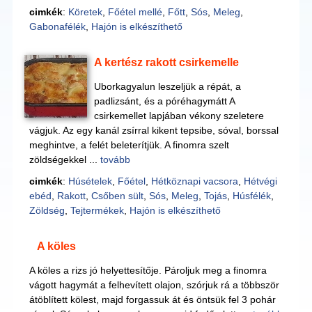
cimkék
:
Köretek
,
Főétel mellé
,
Főtt
,
Sós
,
Meleg
,
Gabonafélék
,
Hajón is elkészíthető
A kertész rakott csirkemelle
Uborkagyalun leszeljük a répát, a
padlizsánt, és a póréhagymátt A
csirkemellet lapjában vékony szeletere
vágjuk. Az egy kanál zsírral kikent tepsibe, sóval, borssal
meghintve, a felét beleterítjük. A finomra szelt
zöldségekkel ...
tovább
cimkék
:
Húsételek
,
Főétel
,
Hétköznapi vacsora
,
Hétvégi
ebéd
,
Rakott
,
Csőben sült
,
Sós
,
Meleg
,
Tojás
,
Húsfélék
,
Zöldség
,
Tejtermékek
,
Hajón is elkészíthető
A köles
A köles a rizs jó helyettesítője. Pároljuk meg a finomra
vágott hagymát a felhevített olajon, szórjuk rá a többször
átöblített kölest, majd forgassuk át és öntsük fel 3 pohár