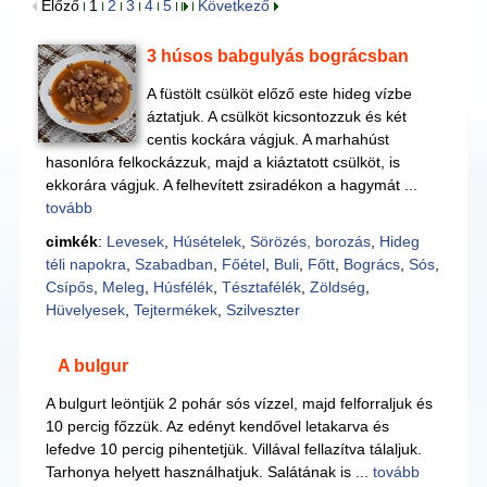
Előző
1
2
3
4
5
Következő
3 húsos babgulyás bográcsban
A füstölt csülköt előző este hideg vízbe
áztatjuk. A csülköt kicsontozzuk és két
centis kockára vágjuk. A marhahúst
hasonlóra felkockázzuk, majd a kiáztatott csülköt, is
ekkorára vágjuk. A felhevített zsiradékon a hagymát ...
tovább
cimkék
:
Levesek
,
Húsételek
,
Sörözés, borozás
,
Hideg
téli napokra
,
Szabadban
,
Főétel
,
Buli
,
Főtt
,
Bogrács
,
Sós
,
Csípős
,
Meleg
,
Húsfélék
,
Tésztafélék
,
Zöldség
,
Hüvelyesek
,
Tejtermékek
,
Szilveszter
A bulgur
A bulgurt leöntjük 2 pohár sós vízzel, majd felforraljuk és
10 percig főzzük. Az edényt kendővel letakarva és
lefedve 10 percig pihentetjük. Villával fellazítva tálaljuk.
Tarhonya helyett használhatjuk. Salátának is ...
tovább