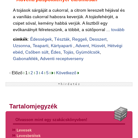
A tojások sárgáját a cukorral, a citrom lereszelt héjával és
a vaníliás cukorral habosra keverjük. A tojásfehérjét, a
csipet sóval, kemény habbá verjük. A lisztből egy
evőkanálnyit félreteszünk, a többit, a sütőporral ...
tovább
cimkék
:
Édességek
,
Tészták
,
Reggeli
,
Desszert
,
Uzsonna
,
Teaparti
,
Kártyaparti
,
Advent
,
Húsvét
,
Hétvégi
ebéd
,
Csőben sült
,
Édes
,
Tojás
,
Gyümölcsök
,
Gabonafélék
,
Adventi receptverseny
Előző
1
2
3
4
5
Következő
Tartalomjegyzék
Olvasson mint egy szakácskönyvben!
Levesek
Levesbetétek