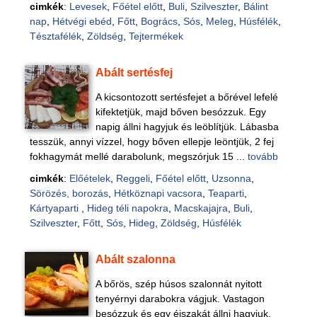
cimkék
:
Levesek
,
Főétel előtt
,
Buli
,
Szilveszter
,
Bálint
nap
,
Hétvégi ebéd
,
Főtt
,
Bogrács
,
Sós
,
Meleg
,
Húsfélék
,
Tésztafélék
,
Zöldség
,
Tejtermékek
Abált sertésfej
A kicsontozott sertésfejet a bőrével lefelé
kifektetjük, majd bőven besózzuk. Egy
napig állni hagyjuk és leöblítjük. Lábasba
tesszük, annyi vízzel, hogy bőven ellepje leöntjük, 2 fej
fokhagymát mellé darabolunk, megszórjuk 15 ...
tovább
cimkék
:
Előételek
,
Reggeli
,
Főétel előtt
,
Uzsonna
,
Sörözés, borozás
,
Hétköznapi vacsora
,
Teaparti
,
Kártyaparti
,
Hideg téli napokra
,
Macskajajra
,
Buli
,
Szilveszter
,
Főtt
,
Sós
,
Hideg
,
Zöldség
,
Húsfélék
Abált szalonna
A bőrös, szép húsos szalonnát nyitott
tenyérnyi darabokra vágjuk. Vastagon
besózzuk és egy éjszakát állni hagyjuk.