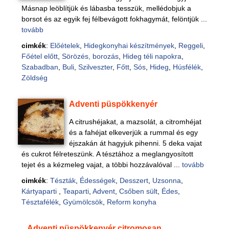
Másnap leöblítjük és lábasba tesszük, mellédobjuk a
borsot és az egyik fej félbevágott fokhagymát, felöntjük ...
tovább
cimkék
:
Előételek
,
Hidegkonyhai készítmények
,
Reggeli
,
Főétel előtt
,
Sörözés, borozás
,
Hideg téli napokra
,
Szabadban
,
Buli
,
Szilveszter
,
Főtt
,
Sós
,
Hideg
,
Húsfélék
,
Zöldség
Adventi püspökkenyér
A citrushéjakat, a mazsolát, a citromhéjat
és a fahéjat elkeverjük a rummal és egy
éjszakán át hagyjuk pihenni. 5 deka vajat
és cukrot félreteszünk. A tésztához a meglangyosított
tejet és a kézmeleg vajat, a többi hozzávalóval ...
tovább
cimkék
:
Tészták
,
Édességek
,
Desszert
,
Uzsonna
,
Kártyaparti
,
Teaparti
,
Advent
,
Csőben sült
,
Édes
,
Tésztafélék
,
Gyümölcsök
,
Reform konyha
Adventi püspökkenyér citromosan