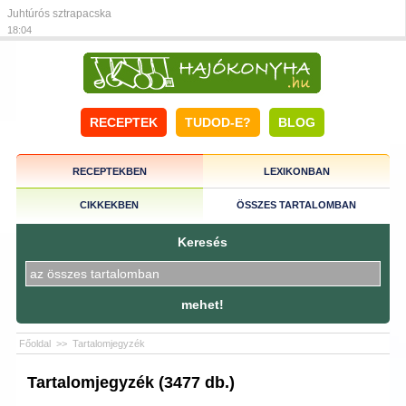
Juhtúrós sztrapacska
18:04
RECEPTEK
TUDOD-E?
BLOG
RECEPTEKBEN
LEXIKONBAN
CIKKEKBEN
ÖSSZES TARTALOMBAN
Keresés
mehet!
Főoldal
>>
Tartalomjegyzék
Tartalomjegyzék (3477 db.)