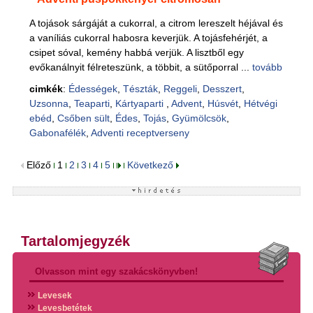
A tojások sárgáját a cukorral, a citrom lereszelt héjával és
a vaníliás cukorral habosra keverjük. A tojásfehérjét, a
csipet sóval, kemény habbá verjük. A lisztből egy
evőkanálnyit félreteszünk, a többit, a sütőporral ...
tovább
cimkék
:
Édességek
,
Tészták
,
Reggeli
,
Desszert
,
Uzsonna
,
Teaparti
,
Kártyaparti
,
Advent
,
Húsvét
,
Hétvégi
ebéd
,
Csőben sült
,
Édes
,
Tojás
,
Gyümölcsök
,
Gabonafélék
,
Adventi receptverseny
Előző
1
2
3
4
5
Következő
Tartalomjegyzék
Olvasson mint egy szakácskönyvben!
Levesek
Levesbetétek