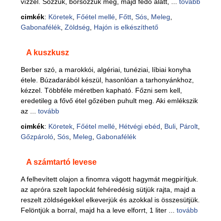
vízzel. Sózzuk, borsozzuk meg, majd fedő alatt, ...
tovább
cimkék
:
Köretek
,
Főétel mellé
,
Főtt
,
Sós
,
Meleg
,
Gabonafélék
,
Zöldség
,
Hajón is elkészíthető
A kuszkusz
Berber szó, a marokkói, algériai, tunéziai, líbiai konyha
étele. Búzadarából készül, hasonlóan a tarhonyánkhoz,
kézzel. Többféle méretben kapható. Főzni sem kell,
eredetileg a fővő étel gőzében puhult meg. Aki emlékszik
az ...
tovább
cimkék
:
Köretek
,
Főétel mellé
,
Hétvégi ebéd
,
Buli
,
Párolt
,
Gőzpároló
,
Sós
,
Meleg
,
Gabonafélék
A számtartó levese
A felhevített olajon a finomra vágott hagymát megpirítjuk.
az apróra szelt lapockát fehéredésig sütjük rajta, majd a
reszelt zöldségekkel elkeverjük és azokkal is összesütjük.
Felöntjük a borral, majd ha a leve elforrt, 1 liter ...
tovább