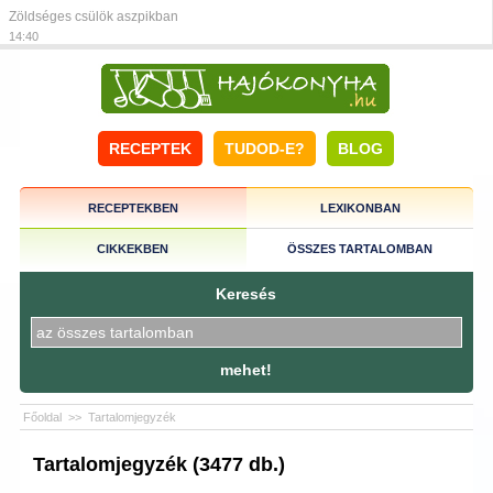
Zöldséges csülök aszpikban
14:40
RECEPTEK
TUDOD-E?
BLOG
RECEPTEKBEN
LEXIKONBAN
CIKKEKBEN
ÖSSZES TARTALOMBAN
Keresés
mehet!
Főoldal
>>
Tartalomjegyzék
Tartalomjegyzék (3477 db.)