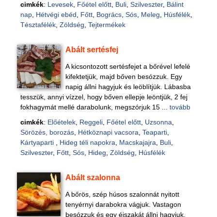
cimkék
:
Levesek
,
Főétel előtt
,
Buli
,
Szilveszter
,
Bálint
nap
,
Hétvégi ebéd
,
Főtt
,
Bogrács
,
Sós
,
Meleg
,
Húsfélék
,
Tésztafélék
,
Zöldség
,
Tejtermékek
Abált sertésfej
A kicsontozott sertésfejet a bőrével lefelé
kifektetjük, majd bőven besózzuk. Egy
napig állni hagyjuk és leöblítjük. Lábasba
tesszük, annyi vízzel, hogy bőven ellepje leöntjük, 2 fej
fokhagymát mellé darabolunk, megszórjuk 15 ...
tovább
cimkék
:
Előételek
,
Reggeli
,
Főétel előtt
,
Uzsonna
,
Sörözés, borozás
,
Hétköznapi vacsora
,
Teaparti
,
Kártyaparti
,
Hideg téli napokra
,
Macskajajra
,
Buli
,
Szilveszter
,
Főtt
,
Sós
,
Hideg
,
Zöldség
,
Húsfélék
Abált szalonna
A bőrös, szép húsos szalonnát nyitott
tenyérnyi darabokra vágjuk. Vastagon
besózzuk és egy éjszakát állni hagyjuk.