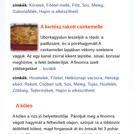
cimkék
:
Köretek
,
Főétel mellé
,
Főtt
,
Sós
,
Meleg
,
Gabonafélék
,
Hajón is elkészíthető
A kertész rakott csirkemelle
Uborkagyalun leszeljük a répát, a
padlizsánt, és a póréhagymátt A
csirkemellet lapjában vékony szeletere
vágjuk. Az egy kanál zsírral kikent tepsibe, sóval, borssal
meghintve, a felét beleterítjük. A finomra szelt
zöldségekkel ...
tovább
cimkék
:
Húsételek
,
Főétel
,
Hétköznapi vacsora
,
Hétvégi
ebéd
,
Rakott
,
Csőben sült
,
Sós
,
Meleg
,
Tojás
,
Húsfélék
,
Zöldség
,
Tejtermékek
,
Hajón is elkészíthető
A köles
A köles a rizs jó helyettesítője. Pároljuk meg a finomra
vágott hagymát a felhevített olajon, szórjuk rá a többször
átöblített kölest, majd forgassuk át és öntsük fel 3 pohár