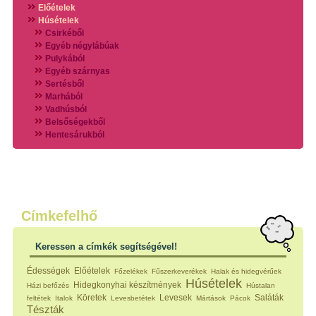
Előételek
Húsételek
Csirkéből
Egyéb négylábúak
Pulykából
Egyéb szárnyas
Sertésből
Marhából
Vadhúsból
Belsőségekből
Hentesárukból
Vadszárnyasokból
Vegyes húsokból
Különleges húsfélékből
Halak
Hidegvérűek
Köretek
Címkefelhő
Klasszikus főzelékek
Hústalan feltétek
Keressen a címkék segítségével!
Zöldséges ételek
Saláták
Édességek
Előételek
Főzelékek
Fűszerkeverékek
Halak és hidegvérűek
Hidegkonyhai készítmények
Húsételek
Hidegkonyhai készítmények
Házi befőzés
Hústalan
Főtt tészták
Köretek
Levesek
Saláták
feltétek
Italok
Levesbetétek
Mártások
Pácok
Zsiradékban sült tészták
Tészták
Sütőben sült tészták