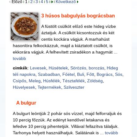
Előző
1
2
3
4
5
Következő
3 húsos babgulyás bográcsban
A füstölt csülköt előző este hideg vízbe
áztatjuk. A csülköt kicsontozzuk és két
centis kockára vágjuk. A marhahúst
hasonlóra felkockázzuk, majd a kiáztatott csülköt, is
ekkorára vágjuk. A felhevített zsiradékon a hagymát ...
tovább
cimkék
:
Levesek
,
Húsételek
,
Sörözés, borozás
,
Hideg
téli napokra
,
Szabadban
,
Főétel
,
Buli
,
Főtt
,
Bogrács
,
Sós
,
Csípős
,
Meleg
,
Húsfélék
,
Tésztafélék
,
Zöldség
,
Hüvelyesek
,
Tejtermékek
,
Szilveszter
A bulgur
A bulgurt leöntjük 2 pohár sós vízzel, majd felforraljuk és
10 percig főzzük. Az edényt kendővel letakarva és
lefedve 10 percig pihentetjük. Villával fellazítva tálaljuk.
Tarhonya helyett használhatjuk. Salátának is ...
tovább