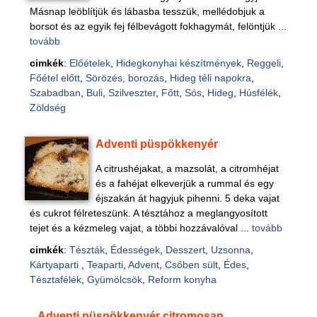
Másnap leöblítjük és lábasba tesszük, mellédobjuk a
borsot és az egyik fej félbevágott fokhagymát, felöntjük ...
tovább
cimkék
:
Előételek
,
Hidegkonyhai készítmények
,
Reggeli
,
Főétel előtt
,
Sörözés, borozás
,
Hideg téli napokra
,
Szabadban
,
Buli
,
Szilveszter
,
Főtt
,
Sós
,
Hideg
,
Húsfélék
,
Zöldség
Adventi püspökkenyér
A citrushéjakat, a mazsolát, a citromhéjat
és a fahéjat elkeverjük a rummal és egy
éjszakán át hagyjuk pihenni. 5 deka vajat
és cukrot félreteszünk. A tésztához a meglangyosított
tejet és a kézmeleg vajat, a többi hozzávalóval ...
tovább
cimkék
:
Tészták
,
Édességek
,
Desszert
,
Uzsonna
,
Kártyaparti
,
Teaparti
,
Advent
,
Csőben sült
,
Édes
,
Tésztafélék
,
Gyümölcsök
,
Reform konyha
Adventi püspökkenyér citromosan