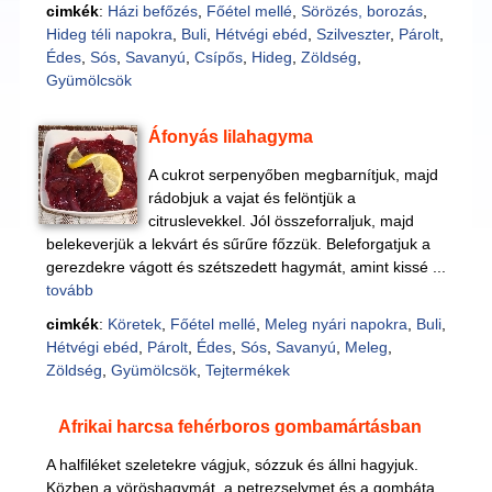
cimkék
:
Házi befőzés
,
Főétel mellé
,
Sörözés, borozás
,
Hideg téli napokra
,
Buli
,
Hétvégi ebéd
,
Szilveszter
,
Párolt
,
Édes
,
Sós
,
Savanyú
,
Csípős
,
Hideg
,
Zöldség
,
Gyümölcsök
Áfonyás lilahagyma
A cukrot serpenyőben megbarnítjuk, majd
rádobjuk a vajat és felöntjük a
citruslevekkel. Jól összeforraljuk, majd
belekeverjük a lekvárt és sűrűre főzzük. Beleforgatjuk a
gerezdekre vágott és szétszedett hagymát, amint kissé ...
tovább
cimkék
:
Köretek
,
Főétel mellé
,
Meleg nyári napokra
,
Buli
,
Hétvégi ebéd
,
Párolt
,
Édes
,
Sós
,
Savanyú
,
Meleg
,
Zöldség
,
Gyümölcsök
,
Tejtermékek
Afrikai harcsa fehérboros gombamártásban
A halfiléket szeletekre vágjuk, sózzuk és állni hagyjuk.
Közben a vöröshagymát, a petrezselymet és a gombáta