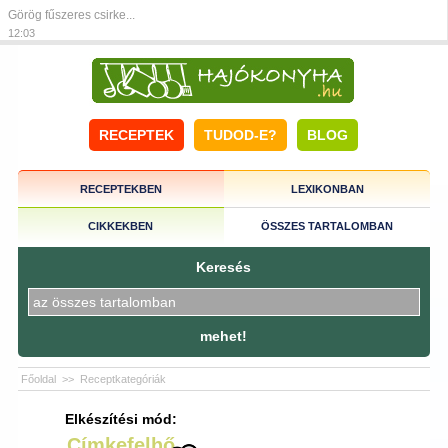
Görög fűszeres csirke...
12:03
RECEPTEK
TUDOD-E?
BLOG
RECEPTEKBEN
LEXIKONBAN
CIKKEKBEN
ÖSSZES TARTALOMBAN
Keresés
mehet!
Főoldal
>>
Receptkategóriák
Elkészítési mód:
Címkefelhő