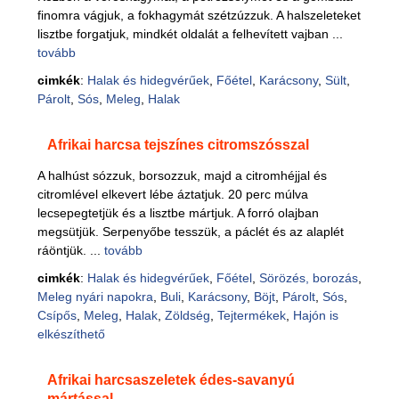
finomra vágjuk, a fokhagymát szétzúzzuk. A halszeleteket
lisztbe forgatjuk, mindkét oldalát a felhevített vajban ...
tovább
cimkék
:
Halak és hidegvérűek
,
Főétel
,
Karácsony
,
Sült
,
Párolt
,
Sós
,
Meleg
,
Halak
Afrikai harcsa tejszínes citromszósszal
A halhúst sózzuk, borsozzuk, majd a citromhéjjal és
citromlével elkevert lébe áztatjuk. 20 perc múlva
lecsepegtetjük és a lisztbe mártjuk. A forró olajban
megsütjük. Serpenyőbe tesszük, a páclét és az alaplét
ráöntjük. ...
tovább
cimkék
:
Halak és hidegvérűek
,
Főétel
,
Sörözés, borozás
,
Meleg nyári napokra
,
Buli
,
Karácsony
,
Böjt
,
Párolt
,
Sós
,
Csípős
,
Meleg
,
Halak
,
Zöldség
,
Tejtermékek
,
Hajón is
elkészíthető
Afrikai harcsaszeletek édes-savanyú
mártással