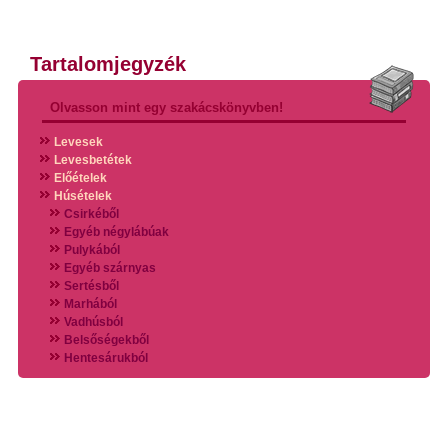
Tartalomjegyzék
Olvasson mint egy szakácskönyvben!
Levesek
Levesbetétek
Előételek
Húsételek
Csirkéből
Egyéb négylábúak
Pulykából
Egyéb szárnyas
Sertésből
Marhából
Vadhúsból
Belsőségekből
Hentesárukból
Vadszárnyasokból
Vegyes húsokból
Különleges húsfélékből
Halak