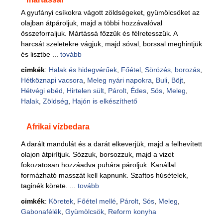
A gyufányi csíkokra vágott zöldségeket, gyümölcsöket az
olajban átpároljuk, majd a többi hozzávalóval
összeforraljuk. Mártássá főzzük és félretesszük. A
harcsát szeletekre vágjuk, majd sóval, borssal meghintjük
és lisztbe ...
tovább
cimkék
:
Halak és hidegvérűek
,
Főétel
,
Sörözés, borozás
,
Hétköznapi vacsora
,
Meleg nyári napokra
,
Buli
,
Böjt
,
Hétvégi ebéd
,
Hirtelen sült
,
Párolt
,
Édes
,
Sós
,
Meleg
,
Halak
,
Zöldség
,
Hajón is elkészíthető
Afrikai vízbedara
A darált mandulát és a darát elkeverjük, majd a felhevített
olajon átpirítjuk. Sózzuk, borsozzuk, majd a vizet
fokozatosan hozzáadva puhára pároljuk. Kanállal
formázható masszát kell kapnunk. Szaftos húsételek,
taginék körete. ...
tovább
cimkék
:
Köretek
,
Főétel mellé
,
Párolt
,
Sós
,
Meleg
,
Gabonafélék
,
Gyümölcsök
,
Reform konyha