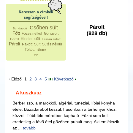
Keressen a címkék
segítségével!
Párolt
Csőben sült
Bundázott
(828 db)
Főtt
Főzés nélkül
Göngyölt
Hirtelen sült
Gőzölt
Lassan sütött
Párolt
Rakott
Sült
Sütés nélkül
Töltött
Tűzdelt
>>
Előző
1
2
3
4
5
Következő
A kuszkusz
Berber szó, a marokkói, algériai, tunéziai, líbiai konyha
étele. Búzadarából készül, hasonlóan a tarhonyánkhoz,
kézzel. Többféle méretben kapható. Főzni sem kell,
eredetileg a fővő étel gőzében puhult meg. Aki emlékszik
az ...
tovább