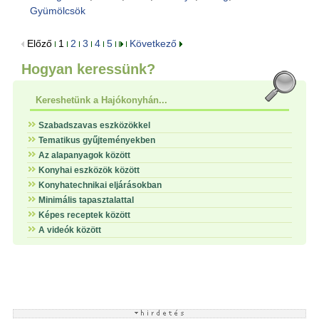
Gyümölcsök
Előző
1
2
3
4
5
Következő
Hogyan keressünk?
Kereshetünk a Hajókonyhán...
Szabadszavas eszközökkel
Tematikus gyűjteményekben
Az alapanyagok között
Konyhai eszközök között
Konyhatechnikai eljárásokban
Minimális tapasztalattal
Képes receptek között
A videók között