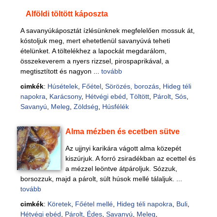
Alföldi töltött káposzta
A savanyúkáposztát ízlésünknek megfelelően mossuk át,
kóstoljuk meg, mert ehetetlenül savanyúvá teheti
ételünket. A töltelékhez a lapockát megdarálom,
összekeverem a nyers rizzsel, pirospaprikával, a
megtisztított és nagyon ...
tovább
cimkék
:
Húsételek
,
Főétel
,
Sörözés, borozás
,
Hideg téli
napokra
,
Karácsony
,
Hétvégi ebéd
,
Töltött
,
Párolt
,
Sós
,
Savanyú
,
Meleg
,
Zöldség
,
Húsfélék
Alma mézben és ecetben sütve
Az ujjnyi karikára vágott alma közepét
kiszúrjuk. A forró zsiradékban az ecettel és
a mézzel leöntve átpároljuk. Sózzuk,
borsozzuk, majd a párolt, sült húsok mellé tálaljuk. ...
tovább
cimkék
:
Köretek
,
Főétel mellé
,
Hideg téli napokra
,
Buli
,
Hétvégi ebéd
,
Párolt
,
Édes
,
Savanyú
,
Meleg
,