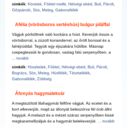
cimkék
:
Köretek
,
Főétel mellé
,
Hétvégi ebéd
,
Buli
,
Párolt
,
Gőzpároló
,
Sós
,
Meleg
,
Gabonafélék
Afélia (vörösboros sertéshús) bulgur piláffal
Vágjuk pörköltnek való kockára a húst. Keverjük össze a
vörösborral, a zúzott korianderrel, az őrölt borssal és a
fahéjrúddal. Tegyük egy éjszakára hűtőbe. Másnap
csepegtessük le gondosan, vastag falú serpenyőben, a
...
tovább
cimkék
:
Húsételek
,
Főétel
,
Hétvégi ebéd
,
Buli
,
Párolt
,
Bogrács
,
Sós
,
Meleg
,
Húsfélék
,
Tésztafélék
,
Gabonafélék
,
Zöldség
Áfonyás hagymalekvár
A megtisztított lilahagymát félfőre vágjuk. Az ecetet és a
bort elkeverjük, majd az áfonyát beleszórva fél órát állni
hagyjuk. A melaszt és a mézet száraz serpenyőben kissé
megkaramellizáljuk és a hagymát belekeverjük. ...
tovább