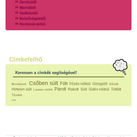
Sertésből
Marhából
Vadhúsból
Belsőségekből
Hentesárukból
Vadszárnyasokból
Vegyes húsokból
Különleges húsfélékből
Halak
Hidegvérűek
Köretek
Címkefelhő
Klasszikus főzelékek
Hústalan feltétek
Keressen a címkék segítségével!
Zöldséges ételek
Saláták
Csőben sült
Főtt
Főzés nélkül
Göngyölt
Bundázott
Gőzölt
Hidegkonyhai készítmények
Párolt
Hirtelen sült
Rakott
Sült
Sütés nélkül
Töltött
Lassan sütött
Főtt tészták
Tűzdelt
Zsiradékban sült tészták
>>
Sütőben sült tészták
Szendvicsek
Mártások
Főtt-sült tészták
Édességek
Házi befőzés
Pácok