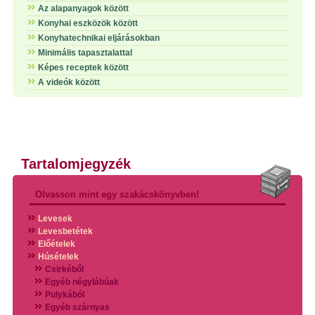
Az alapanyagok között
Konyhai eszközök között
Konyhatechnikai eljárásokban
Minimális tapasztalattal
Képes receptek között
A videók között
Tartalomjegyzék
Olvasson mint egy szakácskönyvben!
Levesek
Levesbetétek
Előételek
Húsételek
Csirkéből
Egyéb négylábúak
Pulykából
Egyéb szárnyas