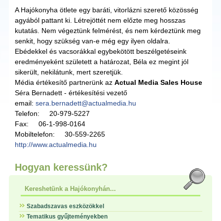
A Hajókonyha ötlete egy baráti, vitorlázni szerető közösség
agyából pattant ki. Létrejöttét nem előzte meg hosszas
kutatás. Nem végeztünk felmérést, és nem kérdeztünk meg
senkit, hogy szükség van-e még egy ilyen oldalra.
Ebédekkel és vacsorákkal egybekötött beszélgetéseink
eredményeként született a határozat, Béla ez megint jól
sikerült, nekilátunk, mert szeretjük.
Média értékesítő partnerünk az
Actual Media Sales House
Séra Bernadett - értékesítési vezető
email:
sera.bernadett@actualmedia.hu
Telefon: 20-979-5227
Fax: 06-1-998-0164
Mobiltelefon: 30-559-2265
http://www.actualmedia.hu
Hogyan keressünk?
Kereshetünk a Hajókonyhán...
Szabadszavas eszközökkel
Tematikus gyűjteményekben