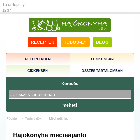
Túrós lepény
12:37
RECEPTEK
TUDOD-E?
BLOG
RECEPTEKBEN
LEXIKONBAN
CIKKEKBEN
ÖSSZES TARTALOMBAN
Keresés
mehet!
Főoldal
>>
Tudnivalók
>>
Médiaajánlat
Hajókonyha médiaajánló