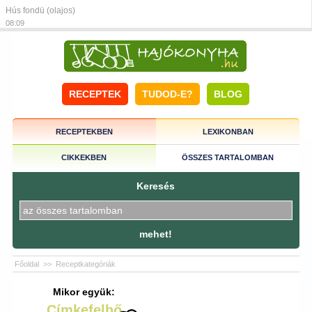
Hús fondü (olajos)
08:09
RECEPTEK
TUDOD-E?
BLOG
RECEPTEKBEN
LEXIKONBAN
CIKKEKBEN
ÖSSZES TARTALOMBAN
Keresés
mehet!
Főoldal
>>
Receptkategóriák
Mikor együk:
Címkefelhő