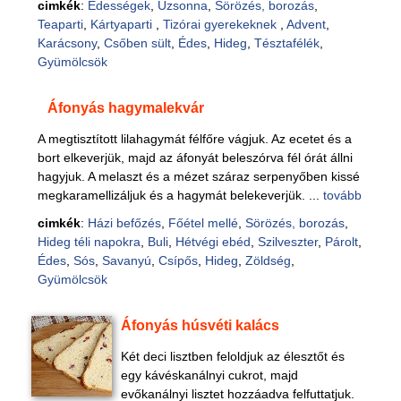
cimkék
:
Édességek
,
Uzsonna
,
Sörözés, borozás
,
Teaparti
,
Kártyaparti
,
Tizórai gyerekeknek
,
Advent
,
Karácsony
,
Csőben sült
,
Édes
,
Hideg
,
Tésztafélék
,
Gyümölcsök
Áfonyás hagymalekvár
A megtisztított lilahagymát félfőre vágjuk. Az ecetet és a
bort elkeverjük, majd az áfonyát beleszórva fél órát állni
hagyjuk. A melaszt és a mézet száraz serpenyőben kissé
megkaramellizáljuk és a hagymát belekeverjük. ...
tovább
cimkék
:
Házi befőzés
,
Főétel mellé
,
Sörözés, borozás
,
Hideg téli napokra
,
Buli
,
Hétvégi ebéd
,
Szilveszter
,
Párolt
,
Édes
,
Sós
,
Savanyú
,
Csípős
,
Hideg
,
Zöldség
,
Gyümölcsök
Áfonyás húsvéti kalács
Két deci lisztben feloldjuk az élesztőt és
egy kávéskanálnyi cukrot, majd
evőkanálnyi lisztet hozzáadva felfuttatjuk.