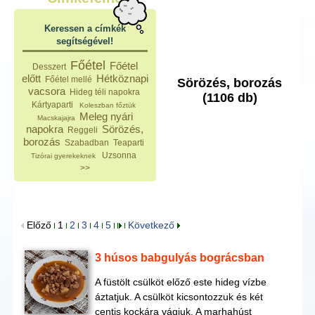
Keressen a címkék
segítségével!
Főétel
Főétel
Desszert
előtt
Hétköznapi
Főétel mellé
Sörözés, borozás
vacsora
Hideg téli napokra
(1106 db)
Kártyaparti
Koleszban főztük
Meleg nyári
Macskajajra
napokra
Sörözés,
Reggeli
borozás
Szabadban
Teaparti
Uzsonna
Tizórai gyerekeknek
>>
Előző
1
2
3
4
5
Következő
3 húsos babgulyás bográcsban
A füstölt csülköt előző este hideg vízbe
áztatjuk. A csülköt kicsontozzuk és két
centis kockára vágjuk. A marhahúst