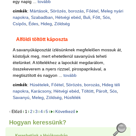
egy napig ...
tovább
cimkék
:
Mártások
,
Sörözés, borozás
,
Főétel
,
Meleg nyári
napokra
,
Szabadban
,
Hétvégi ebéd
,
Buli
,
Főtt
,
Sós
,
Csípős
,
Édes
,
Hideg
,
Zöldség
Alföldi töltött káposzta
A savanyúkáposztát ízlésünknek megfelelően mossuk át,
kóstoljuk meg, mert ehetetlenül savanyúvá teheti
ételünket. A töltelékhez a lapockát megdarálom,
összekeverem a nyers rizzsel, pirospaprikával, a
megtisztított és nagyon ...
tovább
cimkék
:
Húsételek
,
Főétel
,
Sörözés, borozás
,
Hideg téli
napokra
,
Karácsony
,
Hétvégi ebéd
,
Töltött
,
Párolt
,
Sós
,
Savanyú
,
Meleg
,
Zöldség
,
Húsfélék
Előző
1
2
3
4
5
Következő
Hogyan keressünk?
Kereshetünk a Hajókonyhán...