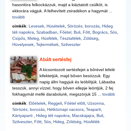
hasonlóra felkockázzuk, majd a kiáztatott csülköt, is
ekkorára vágjuk. A felhevített zsiradékon a hagymát ...
tovább
cimkék
:
Levesek
,
Húsételek
,
Sörözés, borozás
,
Hideg
téli napokra
,
Szabadban
,
Főétel
,
Buli
,
Főtt
,
Bogrács
,
Sós
,
Csípős
,
Meleg
,
Húsfélék
,
Tésztafélék
,
Zöldség
,
Hüvelyesek
,
Tejtermékek
,
Szilveszter
Abált sertésfej
A kicsontozott sertésfejet a bőrével lefelé
kifektetjük, majd bőven besózzuk. Egy
napig állni hagyjuk és leöblítjük. Lábasba
tesszük, annyi vízzel, hogy bőven ellepje leöntjük, 2 fej
fokhagymát mellé darabolunk, megszórjuk 15 ...
tovább
cimkék
:
Előételek
,
Reggeli
,
Főétel előtt
,
Uzsonna
,
Sörözés, borozás
,
Hétköznapi vacsora
,
Teaparti
,
Kártyaparti
,
Hideg téli napokra
,
Macskajajra
,
Buli
,
Szilveszter
,
Főtt
,
Sós
,
Hideg
,
Zöldség
,
Húsfélék