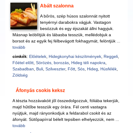
Abált szalonna
A bőrös, szép húsos szalonnát nyitott
tenyérnyi darabokra vágjuk. Vastagon
besózzuk és egy éjszakát állni hagyjuk.
Másnap leöblítjük és lábasba tesszük, mellédobjuk a
borsot és az egyik fej félbevágott fokhagymát, felöntjük ...
tovább
cimkék
:
Előételek
,
Hidegkonyhai készítmények
,
Reggeli
,
Főétel előtt
,
Sörözés, borozás
,
Hideg téli napokra
,
Szabadban
,
Buli
,
Szilveszter
,
Főtt
,
Sós
,
Hideg
,
Húsfélék
,
Zöldség
Áfonyás csokis keksz
A tészta hozzávakóit jől összedolgozzuk, fóliába tekerjük,
majd hűtőbe tesszük egy órára. Fél centi vastagra
nyújtjuk, majd rányonkodjuk a feldarabol csokit és az
áfonyát. Sütőpapírral bélelt tepsiben elhelyezzük, nem ...
tovább