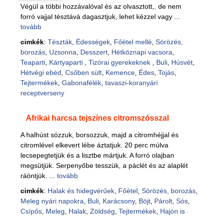
Végül a többi hozzávalóval és az olvasztott,. de nem
forró vajjal tésztává dagasztjuk, lehet kézzel vagy ...
tovább
cimkék
:
Tészták
,
Édességek
,
Főétel mellé
,
Sörözés,
borozás
,
Uzsonna
,
Desszert
,
Hétköznapi vacsora
,
Teaparti
,
Kártyaparti
,
Tizórai gyerekeknek
,
Buli
,
Húsvét
,
Hétvégi ebéd
,
Csőben sült
,
Kemence
,
Édes
,
Tojás
,
Tejtermékek
,
Gabonafélék
,
tavaszi-koranyári
receptverseny
Afrikai harcsa tejszínes citromszósszal
A halhúst sózzuk, borsozzuk, majd a citromhéjjal és
citromlével elkevert lébe áztatjuk. 20 perc múlva
lecsepegtetjük és a lisztbe mártjuk. A forró olajban
megsütjük. Serpenyőbe tesszük, a páclét és az alaplét
ráöntjük. ...
tovább
cimkék
:
Halak és hidegvérűek
,
Főétel
,
Sörözés, borozás
,
Meleg nyári napokra
,
Buli
,
Karácsony
,
Böjt
,
Párolt
,
Sós
,
Csípős
,
Meleg
,
Halak
,
Zöldség
,
Tejtermékek
,
Hajón is