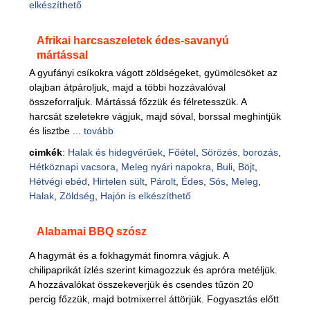
elkészíthető
Afrikai harcsaszeletek édes-savanyú
mártással
A gyufányi csíkokra vágott zöldségeket, gyümölcsöket az
olajban átpároljuk, majd a többi hozzávalóval
összeforraljuk. Mártássá főzzük és félretesszük. A
harcsát szeletekre vágjuk, majd sóval, borssal meghintjük
és lisztbe ...
tovább
cimkék
:
Halak és hidegvérűek
,
Főétel
,
Sörözés, borozás
,
Hétköznapi vacsora
,
Meleg nyári napokra
,
Buli
,
Böjt
,
Hétvégi ebéd
,
Hirtelen sült
,
Párolt
,
Édes
,
Sós
,
Meleg
,
Halak
,
Zöldség
,
Hajón is elkészíthető
Alabamai BBQ szósz
A hagymát és a fokhagymát finomra vágjuk. A
chilipaprikát ízlés szerint kimagozzuk és apróra metéljük.
A hozzávalókat összekeverjük és csendes tűzön 20
percig főzzük, majd botmixerrel áttörjük. Fogyasztás előtt