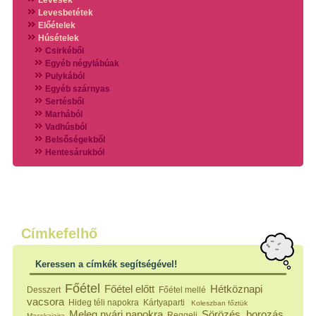
Levesek
Levesbetétek
Előételek
Húsételek
Csirkéből
Egyéb négylábúak
Pulykából
Egyéb szárnyas
Sertésből
Marhából
Vadhúsból
Belsőségekből
Hentesárukból
Vadszárnyasokból
Vegyes húsokból
Különleges húsfélékből
Halak
Hidegvérűek
Köretek
Címkefelhő
Klasszikus főzelékek
Hústalan feltétek
Keressen a címkék segítségével!
Zöldséges ételek
Saláták
Főétel
Főétel előtt
Hétköznapi
Desszert
Főétel mellé
Hidegkonyhai készítmények
vacsora
Hideg téli napokra
Kártyaparti
Koleszban főztük
Főtt tészták
Meleg nyári napokra
Sörözés, borozás
Reggeli
Macskajajra