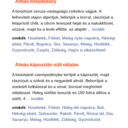
Almás borjútokány
A borjúhúst ceruza vastagságú csíkokra vágjuk. A
felhevített olajon átpirítjuk, felöntjük a borral, rászórjuk a
felaprított chilit, a citrom lereszelt héját és a kakukkfüvet,
sózzuk, majd ha a levét elfőtte, az alaplét ...
tovább
cimkék
:
Húsételek
,
Főétel
,
Meleg nyári napokra
,
Hétvégi
ebéd
,
Párolt
,
Bogrács
,
Sós
,
Savanyú
,
Meleg
,
Húsfélék
,
Gyümölcsök
,
Csípős
,
Zöldség
,
Hajón is elkészíthető
Almás káposztán sült oldalas
A beáztatott cserépedénybe terítjük a káposztát, majd
rászórjuk a szilvát és a negyedelt almát. Beborítjuk a
szeletelt kolbásszal és a sóval, borssal meghintett
oldalassal. Hideg sütőbe tesszük és 150 fokra állítva a
sütőt, 4 ...
tovább
cimkék
:
Húsételek
,
Főétel
,
Hideg téli napokra
,
Buli
,
Hétvégi ebéd
,
Szilveszter
,
Rakott
,
Párolt
,
Római tál
,
Sós
,
Savanyú
,
Meleg
,
Húsfélék
,
Zöldség
,
Gyümölcsök