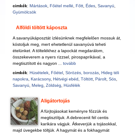
cimkék
:
Mártások
,
Főétel mellé
,
Főtt
,
Édes
,
Savanyú
,
Gyümölcsök
Alföldi töltött káposzta
A savanyúkáposztát ízlésünknek megfelelően mossuk át,
kóstoljuk meg, mert ehetetlenül savanyúvá teheti
ételünket. A töltelékhez a lapockát megdarálom,
összekeverem a nyers rizzsel, pirospaprikával, a
megtisztított és nagyon ...
tovább
cimkék
:
Húsételek
,
Főétel
,
Sörözés, borozás
,
Hideg téli
napokra
,
Karácsony
,
Hétvégi ebéd
,
Töltött
,
Párolt
,
Sós
,
Savanyú
,
Meleg
,
Zöldség
,
Húsfélék
Aligátortojás
A fürjtojásokat keményre főzzük és
megtisztítjuk. A debrecenit fél centis
karikára vágjuk. Átkeverjük a tojásokkal,
majd üvegekbe töltjük. A hagymát és a fokhagymát