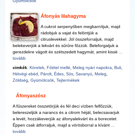
Gyümölcsök
Áfonyás lilahagyma
A cukrot serpenyőben megbarnítjuk, majd
rádobjuk a vajat és felöntjük a
citruslevekkel. Jól összeforraljuk, majd
belekeverjük a lekvárt és sűrűre főzzük. Beleforgatjuk a
gerezdekre vágott és szétszedett hagymát, amint kissé ...
tovább
cimkék
:
Köretek
,
Főétel mellé
,
Meleg nyári napokra
,
Buli
,
Hétvégi ebéd
,
Párolt
,
Édes
,
Sós
,
Savanyú
,
Meleg
,
Zöldség
,
Gyümölcsök
,
Tejtermékek
Áfonyaszósz
A fűszereket összetörjük és fél deci vízben felfőzzük,
belereszeljük a narancs és a citrom héját, belecsavarjuk
a levét, hozzákeverjük az áfonyalekvárt és a borecetet.
Éppen csak átforraljuk, majd a vörösborral a kívánt ...
tovább