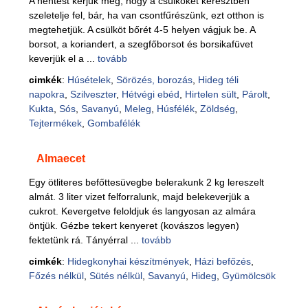
A hentest kérjük meg, hogy a csülköket keresztben
szeletelje fel, bár, ha van csontfűrészünk, ezt otthon is
megtehetjük. A csülköt bőrét 4-5 helyen vágjuk be. A
borsot, a koriandert, a szegfőborsot és borsikafüvet
keverjük el a ...
tovább
cimkék
:
Húsételek
,
Sörözés, borozás
,
Hideg téli
napokra
,
Szilveszter
,
Hétvégi ebéd
,
Hirtelen sült
,
Párolt
,
Kukta
,
Sós
,
Savanyú
,
Meleg
,
Húsfélék
,
Zöldség
,
Tejtermékek
,
Gombafélék
Almaecet
Egy ötliteres befőttesüvegbe belerakunk 2 kg lereszelt
almát. 3 liter vizet felforralunk, majd belekeverjük a
cukrot. Kevergetve feloldjuk és langyosan az almára
öntjük. Gézbe tekert kenyeret (kovászos legyen)
fektetünk rá. Tányérral ...
tovább
cimkék
:
Hidegkonyhai készítmények
,
Házi befőzés
,
Főzés nélkül
,
Sütés nélkül
,
Savanyú
,
Hideg
,
Gyümölcsök