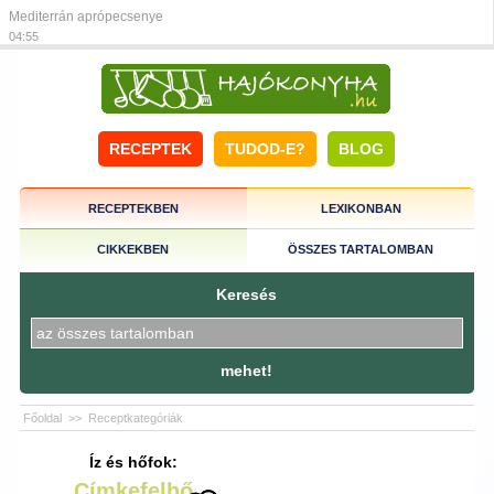
Mediterrán aprópecsenye
04:55
RECEPTEK
TUDOD-E?
BLOG
RECEPTEKBEN
LEXIKONBAN
CIKKEKBEN
ÖSSZES TARTALOMBAN
Keresés
mehet!
Főoldal
>>
Receptkategóriák
Íz és hőfok:
Címkefelhő