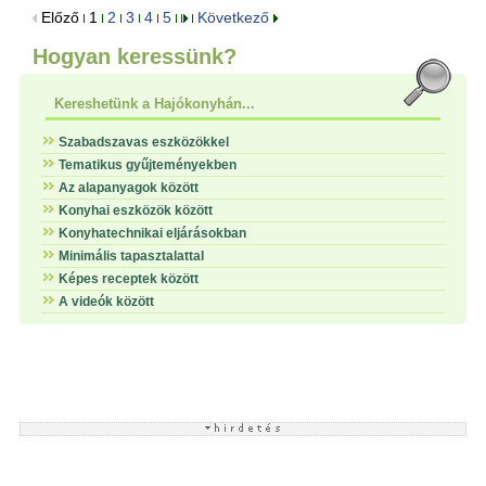
Előző
1
2
3
4
5
Következő
Hogyan keressünk?
Kereshetünk a Hajókonyhán...
Szabadszavas eszközökkel
Tematikus gyűjteményekben
Az alapanyagok között
Konyhai eszközök között
Konyhatechnikai eljárásokban
Minimális tapasztalattal
Képes receptek között
A videók között