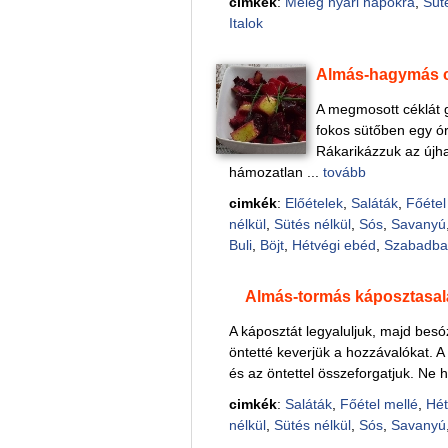
cimkék
:
Meleg nyári napokra
,
Süt
Italok
Almás-hagymás c
A megmosott céklát 
fokos sütőben egy órá
Rákarikázzuk az újha
hámozatlan ...
tovább
cimkék
:
Előételek
,
Saláták
,
Főétel 
nélkül
,
Sütés nélkül
,
Sós
,
Savanyú
Buli
,
Böjt
,
Hétvégi ebéd
,
Szabadba
Almás-tormás káposztasal
A káposztát legyaluljuk, majd besó
öntetté keverjük a hozzávalókat. A 
és az öntettel összeforgatjuk. Ne ha
cimkék
:
Saláták
,
Főétel mellé
,
Hét
nélkül
,
Sütés nélkül
,
Sós
,
Savanyú