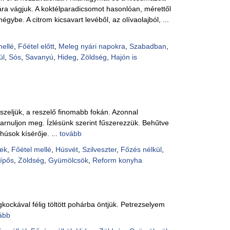
ra vágjuk. A koktélparadicsomot hasonlóan, mérettől
égybe. A citrom kicsavart levéből, az olívaolajból, ...
mellé
,
Főétel előtt
,
Meleg nyári napokra
,
Szabadban
,
ül
,
Sós
,
Savanyú
,
Hideg
,
Zöldség
,
Hajón is
zeljük, a reszelő finomabb fokán. Azonnal
arnuljon meg. Ízlésünk szerint fűszerezzük. Behűtve
t húsok kísérője. ...
tovább
ek
,
Főétel mellé
,
Húsvét
,
Szilveszter
,
Főzés nélkül
,
ípős
,
Zöldség
,
Gyümölcsök
,
Reform konyha
gkockával félig töltött pohárba öntjük. Petrezselyem
ább