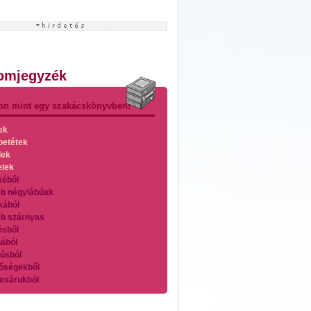
lomjegyzék
on mint egy szakácskönyvben!
ek
betétek
lek
elek
kéből
b négylábúak
kából
b szárnyas
ésből
ából
úsból
őségekből
esárukból
zárnyasokból
es húsokból