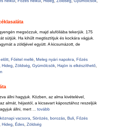
és nélkül
,
Főzés nélkül
,
Hideg
,
Zöldség
,
Gyümölcsök
,
éklasaláta
gyengén megsózzuk, majd alufóliába tekerjük. 175
t sütjük. Ha kihűlt megtisztítjuk és kockára vágjuk.
gymát a zöldjével együtt. A kicsumázott, de
előtt
,
Főétel mellé
,
Meleg nyári napokra
,
Főzés
,
Hideg
,
Zöldség
,
Gyümölcsök
,
Hajón is elkészíthető
,
n
áta
zva állni hagyjuk. Közben, az alma kivételével,
az almát, héjastól, a kicsavart káposztához reszeljük
gyjuk állni, mert ...
tovább
köznapi vacsora
,
Sörözés, borozás
,
Buli
,
Főzés
,
Hideg
,
Édes
,
Zöldség