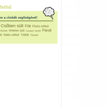
nleges húsfélékből
felhő
vérűek
ek
en a címkék segítségével!
ikus főzelékek
an feltétek
Csőben sült
Főtt
Főzés nélkül
ges ételek
Párolt
Hirtelen sült
Gőzölt
Lassan sütött
k
lt
Sütés nélkül
Töltött
Tűzdelt
konyhai készítmények
észták
ékban sült tészták
n sült tészták
vicsek
sok
lt tészták
égek
efőzés
keverékek, ízesítők
los italok
lmentes italok
 receptek