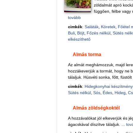
zöldalmát apró kocká
függően, félbe vagy n
tovább
cimkék
:
Saláták
,
Köretek
,
Főétel 
Buli
,
Böjt
,
Főzés nélkül
,
Sütés nélk
elkészíthető
Almás torma
Az almát meghámozzuk, majd leres
hozzákeverjük a tormát, hogy ne b
tálaljuk. Húsvéti sonka, főtt, füstöl
cimkék
:
Hidegkonyhai készítmény
Sütés nélkül
,
Sós
,
Édes
,
Hideg
,
Cs
Almás zöldségkoktél
A hozzávalókat jól elkeverjük és jé
ágacskával díszítve tálaljuk. ...
tov