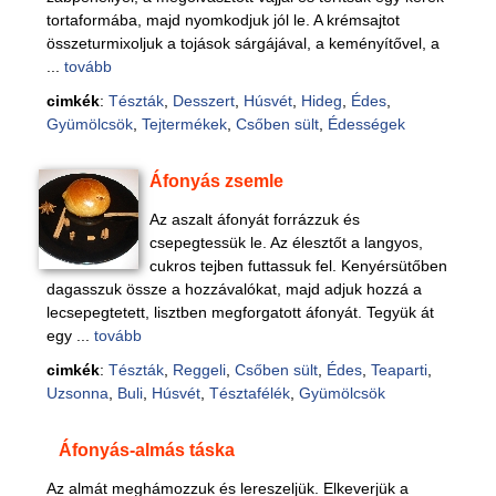
tortaformába, majd nyomkodjuk jól le. A krémsajtot
összeturmixoljuk a tojások sárgájával, a keményítővel, a
...
tovább
cimkék
:
Tészták
,
Desszert
,
Húsvét
,
Hideg
,
Édes
,
Gyümölcsök
,
Tejtermékek
,
Csőben sült
,
Édességek
Áfonyás zsemle
Az aszalt áfonyát forrázzuk és
csepegtessük le. Az élesztőt a langyos,
cukros tejben futtassuk fel. Kenyérsütőben
dagasszuk össze a hozzávalókat, majd adjuk hozzá a
lecsepegtetett, lisztben megforgatott áfonyát. Tegyük át
egy ...
tovább
cimkék
:
Tészták
,
Reggeli
,
Csőben sült
,
Édes
,
Teaparti
,
Uzsonna
,
Buli
,
Húsvét
,
Tésztafélék
,
Gyümölcsök
Áfonyás-almás táska
Az almát meghámozzuk és lereszeljük. Elkeverjük a