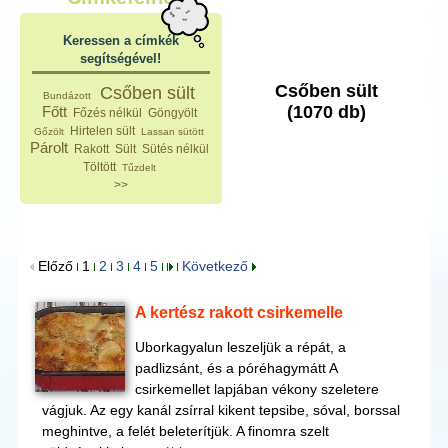
Keressen a címkék
segítségével!
Csőben sült
Csőben sült
Bundázott
(1070 db)
Főtt
Főzés nélkül
Göngyölt
Hirtelen sült
Gőzölt
Lassan sütött
Párolt
Rakott
Sült
Sütés nélkül
Töltött
Tűzdelt
>>
Előző
1
2
3
4
5
Következő
A kertész rakott csirkemelle
Uborkagyalun leszeljük a répát, a
padlizsánt, és a póréhagymátt A
csirkemellet lapjában vékony szeletere
vágjuk. Az egy kanál zsírral kikent tepsibe, sóval, borssal
meghintve, a felét beleterítjük. A finomra szelt