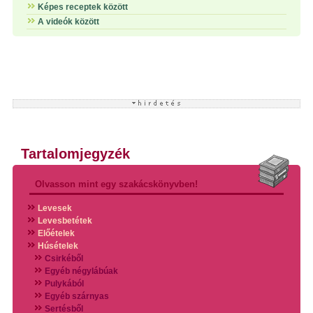
Képes receptek között
A videók között
Tartalomjegyzék
Olvasson mint egy szakácskönyvben!
Levesek
Levesbetétek
Előételek
Húsételek
Csirkéből
Egyéb négylábúak
Pulykából
Egyéb szárnyas
Sertésből