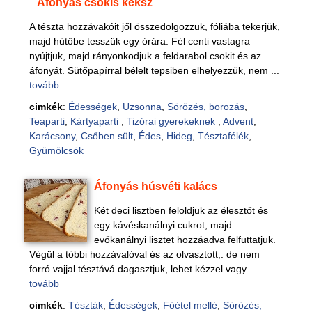
Áfonyás csokis keksz
A tészta hozzávakóit jől összedolgozzuk, fóliába tekerjük,
majd hűtőbe tesszük egy órára. Fél centi vastagra
nyújtjuk, majd rányonkodjuk a feldarabol csokit és az
áfonyát. Sütőpapírral bélelt tepsiben elhelyezzük, nem ...
tovább
cimkék
:
Édességek
,
Uzsonna
,
Sörözés, borozás
,
Teaparti
,
Kártyaparti
,
Tizórai gyerekeknek
,
Advent
,
Karácsony
,
Csőben sült
,
Édes
,
Hideg
,
Tésztafélék
,
Gyümölcsök
Áfonyás húsvéti kalács
Két deci lisztben feloldjuk az élesztőt és
egy kávéskanálnyi cukrot, majd
evőkanálnyi lisztet hozzáadva felfuttatjuk.
Végül a többi hozzávalóval és az olvasztott,. de nem
forró vajjal tésztává dagasztjuk, lehet kézzel vagy ...
tovább
cimkék
:
Tészták
,
Édességek
,
Főétel mellé
,
Sörözés,