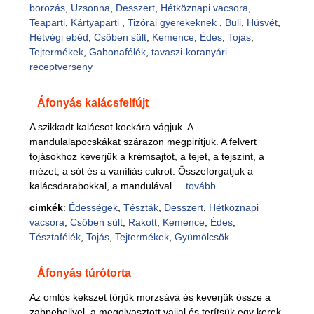
borozás
,
Uzsonna
,
Desszert
,
Hétköznapi vacsora
,
Teaparti
,
Kártyaparti
,
Tizórai gyerekeknek
,
Buli
,
Húsvét
,
Hétvégi ebéd
,
Csőben sült
,
Kemence
,
Édes
,
Tojás
,
Tejtermékek
,
Gabonafélék
,
tavaszi-koranyári
receptverseny
Áfonyás kalácsfelfújt
A szikkadt kalácsot kockára vágjuk. A
mandulalapocskákat szárazon megpirítjuk. A felvert
tojásokhoz keverjük a krémsajtot, a tejet, a tejszínt, a
mézet, a sót és a vaníliás cukrot. Összeforgatjuk a
kalácsdarabokkal, a mandulával ...
tovább
cimkék
:
Édességek
,
Tészták
,
Desszert
,
Hétköznapi
vacsora
,
Csőben sült
,
Rakott
,
Kemence
,
Édes
,
Tésztafélék
,
Tojás
,
Tejtermékek
,
Gyümölcsök
Áfonyás túrótorta
Az omlós kekszet törjük morzsává és keverjük össze a
zabpehellyel, a megolvasztott vajjal és terítsük egy kerek