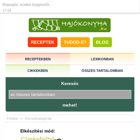
Ropogós, ecetes bogyiszlói...
17:14
RECEPTEK
TUDOD-E?
BLOG
RECEPTEKBEN
LEXIKONBAN
CIKKEKBEN
ÖSSZES TARTALOMBAN
Keresés
mehet!
Főoldal
>>
Receptkategóriák
Elkészítési mód:
Címkefelhő