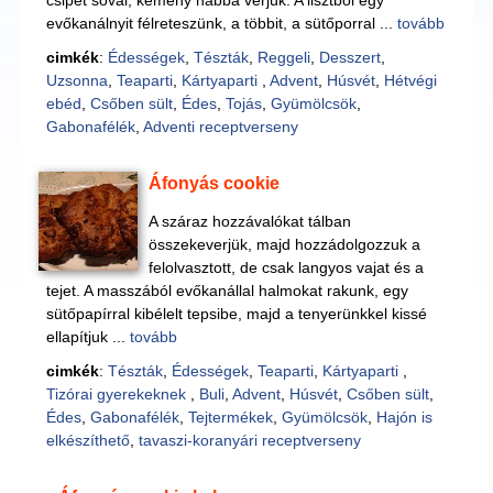
csipet sóval, kemény habbá verjük. A lisztből egy
evőkanálnyit félreteszünk, a többit, a sütőporral ...
tovább
cimkék
:
Édességek
,
Tészták
,
Reggeli
,
Desszert
,
Uzsonna
,
Teaparti
,
Kártyaparti
,
Advent
,
Húsvét
,
Hétvégi
ebéd
,
Csőben sült
,
Édes
,
Tojás
,
Gyümölcsök
,
Gabonafélék
,
Adventi receptverseny
Áfonyás cookie
A száraz hozzávalókat tálban
összekeverjük, majd hozzádolgozzuk a
felolvasztott, de csak langyos vajat és a
tejet. A masszából evőkanállal halmokat rakunk, egy
sütőpapírral kibélelt tepsibe, majd a tenyerünkkel kissé
ellapítjuk ...
tovább
cimkék
:
Tészták
,
Édességek
,
Teaparti
,
Kártyaparti
,
Tizórai gyerekeknek
,
Buli
,
Advent
,
Húsvét
,
Csőben sült
,
Édes
,
Gabonafélék
,
Tejtermékek
,
Gyümölcsök
,
Hajón is
elkészíthető
,
tavaszi-koranyári receptverseny