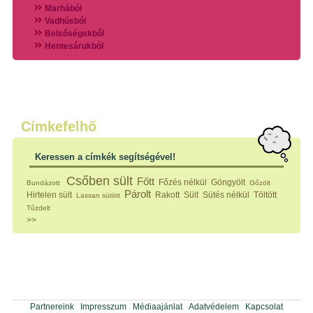
Marhából
Vadhúsból
Belsőségekből
Hentesárukból
Vadszárnyasokból
Vegyes húsokból
Különleges húsfélékből
Halak
Hidegvérűek
Köretek
Címkefelhő
Klasszikus főzelékek
Hústalan feltétek
Keressen a címkék segítségével!
Zöldséges ételek
Saláták
Csőben sült
Főtt
Főzés nélkül
Göngyölt
Bundázott
Gőzölt
Hidegkonyhai készítmények
Párolt
Hirtelen sült
Rakott
Sült
Sütés nélkül
Töltött
Lassan sütött
Főtt tészták
Tűzdelt
Zsiradékban sült tészták
>>
Sütőben sült tészták
Szendvicsek
Mártások
Főtt-sült tészták
Édességek
Házi befőzés
Pácok
Partnereink
Impresszum
Médiaajánlat
Adatvédelem
Kapcsolat
Fűszerkeverékek, ízesítők