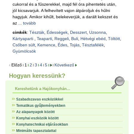
cukorral és a fűszerekkel, majd fél óra pihentetés után,
jól kicsavarjuk. A felhevített vajon átpároljuk és hűlni
hagyjuk. Amikor kihűlt, belekeverjük, a darált kekszet és
az ...
tovább
cimkék
:
Tészták
,
Édességek
,
Desszert
,
Uzsonna
,
Kártyaparti
,
Teaparti
,
Reggeli
,
Buli
,
Hétvégi ebéd
,
Töltött
,
Csőben sült
,
Kemence
,
Édes
,
Tojás
,
Tésztafélék
,
Gyümölcsök
Előző
1
2
3
4
5
Következő
Hogyan keressünk?
Kereshetünk a Hajókonyhán...
Szabadszavas eszközökkel
Tematikus gyűjteményekben
Az alapanyagok között
Konyhai eszközök között
Konyhatechnikai eljárásokban
Minimális tapasztalattal