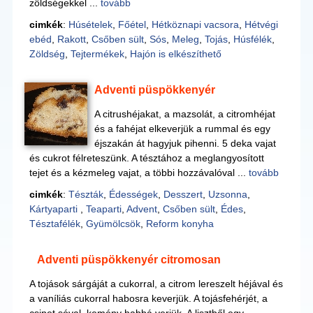
zöldségekkel ...
tovább
cimkék
:
Húsételek
,
Főétel
,
Hétköznapi vacsora
,
Hétvégi
ebéd
,
Rakott
,
Csőben sült
,
Sós
,
Meleg
,
Tojás
,
Húsfélék
,
Zöldség
,
Tejtermékek
,
Hajón is elkészíthető
Adventi püspökkenyér
A citrushéjakat, a mazsolát, a citromhéjat
és a fahéjat elkeverjük a rummal és egy
éjszakán át hagyjuk pihenni. 5 deka vajat
és cukrot félreteszünk. A tésztához a meglangyosított
tejet és a kézmeleg vajat, a többi hozzávalóval ...
tovább
cimkék
:
Tészták
,
Édességek
,
Desszert
,
Uzsonna
,
Kártyaparti
,
Teaparti
,
Advent
,
Csőben sült
,
Édes
,
Tésztafélék
,
Gyümölcsök
,
Reform konyha
Adventi püspökkenyér citromosan
A tojások sárgáját a cukorral, a citrom lereszelt héjával és
a vaníliás cukorral habosra keverjük. A tojásfehérjét, a