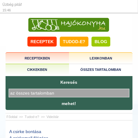
Üzbég piláf
15:46
RECEPTEK
TUDOD-E?
BLOG
RECEPTEKBEN
LEXIKONBAN
CIKKEKBEN
ÖSSZES TARTALOMBAN
Keresés
mehet!
Főoldal
>>
Tudod-e?
>>
Videótár
A csirke bontása