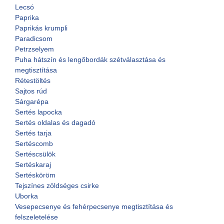
Lecsó
Paprika
Paprikás krumpli
Paradicsom
Petrzselyem
Puha hátszín és lengőbordák szétválasztása és
megtisztítása
Rétestöltés
Sajtos rúd
Sárgarépa
Sertés lapocka
Sertés oldalas és dagadó
Sertés tarja
Sertéscomb
Sertéscsülök
Sertéskaraj
Sertésköröm
Tejszínes zöldséges csirke
Uborka
Vesepecsenye és fehérpecsenye megtisztítása és
felszeletelése