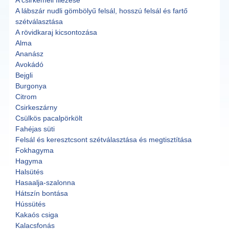
A csirkemell filézése
A lábszár nudli gömbölyű felsál, hosszú felsál és fartő
szétválasztása
A rövidkaraj kicsontozása
Alma
Ananász
Avokádó
Bejgli
Burgonya
Citrom
Csirkeszárny
Csülkös pacalpörkölt
Fahéjas süti
Felsál és keresztcsont szétválasztása és megtisztítása
Fokhagyma
Hagyma
Halsütés
Hasaalja-szalonna
Hátszín bontása
Hússütés
Kakaós csiga
Kalacsfonás