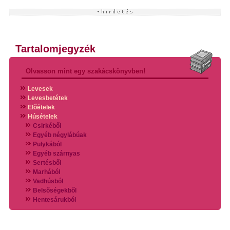
Tartalomjegyzék
Olvasson mint egy szakácskönyvben!
Levesek
Levesbetétek
Előételek
Húsételek
Csirkéből
Egyéb négylábúak
Pulykából
Egyéb szárnyas
Sertésből
Marhából
Vadhúsból
Belsőségekből
Hentesárukból
Vadszárnyasokból
Vegyes húsokból
Különleges húsfélékből