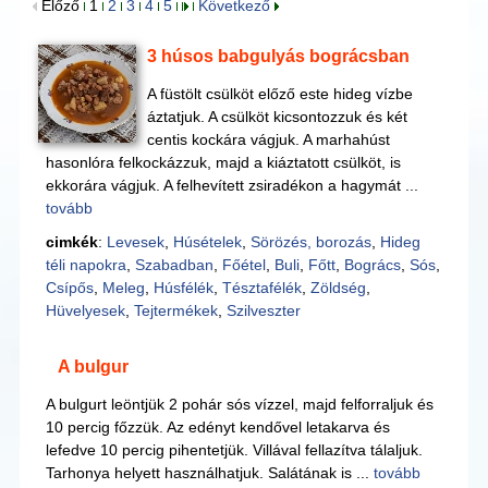
Előző
1
2
3
4
5
Következő
3 húsos babgulyás bográcsban
A füstölt csülköt előző este hideg vízbe
áztatjuk. A csülköt kicsontozzuk és két
centis kockára vágjuk. A marhahúst
hasonlóra felkockázzuk, majd a kiáztatott csülköt, is
ekkorára vágjuk. A felhevített zsiradékon a hagymát ...
tovább
cimkék
:
Levesek
,
Húsételek
,
Sörözés, borozás
,
Hideg
téli napokra
,
Szabadban
,
Főétel
,
Buli
,
Főtt
,
Bogrács
,
Sós
,
Csípős
,
Meleg
,
Húsfélék
,
Tésztafélék
,
Zöldség
,
Hüvelyesek
,
Tejtermékek
,
Szilveszter
A bulgur
A bulgurt leöntjük 2 pohár sós vízzel, majd felforraljuk és
10 percig főzzük. Az edényt kendővel letakarva és
lefedve 10 percig pihentetjük. Villával fellazítva tálaljuk.
Tarhonya helyett használhatjuk. Salátának is ...
tovább