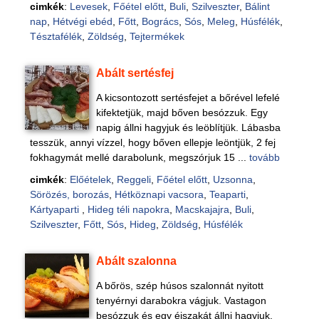
cimkék
:
Levesek
,
Főétel előtt
,
Buli
,
Szilveszter
,
Bálint
nap
,
Hétvégi ebéd
,
Főtt
,
Bogrács
,
Sós
,
Meleg
,
Húsfélék
,
Tésztafélék
,
Zöldség
,
Tejtermékek
Abált sertésfej
A kicsontozott sertésfejet a bőrével lefelé
kifektetjük, majd bőven besózzuk. Egy
napig állni hagyjuk és leöblítjük. Lábasba
tesszük, annyi vízzel, hogy bőven ellepje leöntjük, 2 fej
fokhagymát mellé darabolunk, megszórjuk 15 ...
tovább
cimkék
:
Előételek
,
Reggeli
,
Főétel előtt
,
Uzsonna
,
Sörözés, borozás
,
Hétköznapi vacsora
,
Teaparti
,
Kártyaparti
,
Hideg téli napokra
,
Macskajajra
,
Buli
,
Szilveszter
,
Főtt
,
Sós
,
Hideg
,
Zöldség
,
Húsfélék
Abált szalonna
A bőrös, szép húsos szalonnát nyitott
tenyérnyi darabokra vágjuk. Vastagon
besózzuk és egy éjszakát állni hagyjuk.