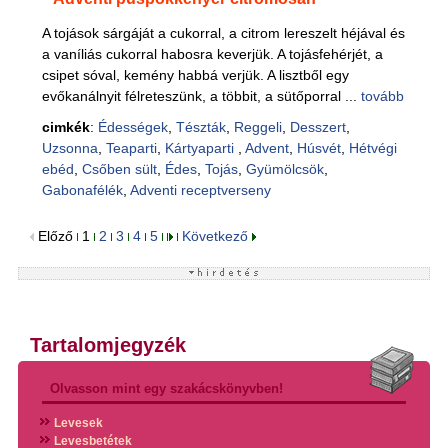
A tojások sárgáját a cukorral, a citrom lereszelt héjával és
a vaníliás cukorral habosra keverjük. A tojásfehérjét, a
csipet sóval, kemény habbá verjük. A lisztből egy
evőkanálnyit félreteszünk, a többit, a sütőporral ...
tovább
cimkék
:
Édességek
,
Tészták
,
Reggeli
,
Desszert
,
Uzsonna
,
Teaparti
,
Kártyaparti
,
Advent
,
Húsvét
,
Hétvégi
ebéd
,
Csőben sült
,
Édes
,
Tojás
,
Gyümölcsök
,
Gabonafélék
,
Adventi receptverseny
Előző
1
2
3
4
5
Következő
Tartalomjegyzék
Olvasson mint egy szakácskönyvben!
Levesek
Levesbetétek