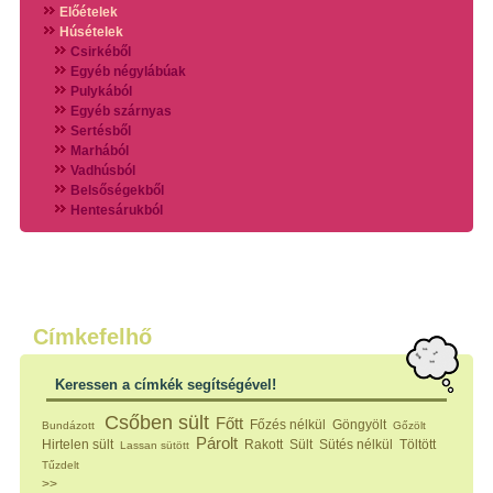
Előételek
Húsételek
Csirkéből
Egyéb négylábúak
Pulykából
Egyéb szárnyas
Sertésből
Marhából
Vadhúsból
Belsőségekből
Hentesárukból
Vadszárnyasokból
Vegyes húsokból
Különleges húsfélékből
Halak
Hidegvérűek
Köretek
Címkefelhő
Klasszikus főzelékek
Hústalan feltétek
Keressen a címkék segítségével!
Zöldséges ételek
Saláták
Csőben sült
Főtt
Főzés nélkül
Göngyölt
Bundázott
Gőzölt
Hidegkonyhai készítmények
Párolt
Hirtelen sült
Rakott
Sült
Sütés nélkül
Töltött
Lassan sütött
Főtt tészták
Tűzdelt
Zsiradékban sült tészták
>>
Sütőben sült tészták