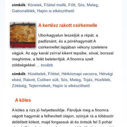
cimkék
:
Köretek
,
Főétel mellé
,
Főtt
,
Sós
,
Meleg
,
Gabonafélék
,
Hajón is elkészíthető
A kertész rakott csirkemelle
Uborkagyalun leszeljük a répát, a
padlizsánt, és a póréhagymátt A
csirkemellet lapjában vékony szeletere
vágjuk. Az egy kanál zsírral kikent tepsibe, sóval, borssal
meghintve, a felét beleterítjük. A finomra szelt
zöldségekkel ...
tovább
cimkék
:
Húsételek
,
Főétel
,
Hétköznapi vacsora
,
Hétvégi
ebéd
,
Rakott
,
Csőben sült
,
Sós
,
Meleg
,
Tojás
,
Húsfélék
,
Zöldség
,
Tejtermékek
,
Hajón is elkészíthető
A köles
A köles a rizs jó helyettesítője. Pároljuk meg a finomra
vágott hagymát a felhevített olajon, szórjuk rá a többször
átöblített kölest, majd forgassuk át és öntsük fel 3 pohár