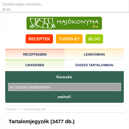
Sonkás-sajtos szendvics...
06:40
RECEPTEK
TUDOD-E?
BLOG
RECEPTEKBEN
LEXIKONBAN
CIKKEKBEN
ÖSSZES TARTALOMBAN
Keresés
mehet!
Főoldal
>>
Tartalomjegyzék
Tartalomjegyzék (3477 db.)