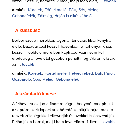
vízzel. Sózzuk, borsozzuk meg, majd fedő alatt, ...
tovább
cimkék
:
Köretek
,
Főétel mellé
,
Főtt
,
Sós
,
Meleg
,
Gabonafélék
,
Zöldség
,
Hajón is elkészíthető
A kuszkusz
Berber szó, a marokkói, algériai, tunéziai, líbiai konyha
étele. Búzadarából készül, hasonlóan a tarhonyánkhoz,
kézzel. Többféle méretben kapható. Főzni sem kell,
eredetileg a fővő étel gőzében puhult meg. Aki emlékszik
az ...
tovább
cimkék
:
Köretek
,
Főétel mellé
,
Hétvégi ebéd
,
Buli
,
Párolt
,
Gőzpároló
,
Sós
,
Meleg
,
Gabonafélék
A számtartó levese
A felhevített olajon a finomra vágott hagymát megpirítjuk.
az apróra szelt lapockát fehéredésig sütjük rajta, majd a
reszelt zöldségekkel elkeverjük és azokkal is összesütjük.
Felöntjük a borral, majd ha a leve elforrt, 1 liter ...
tovább