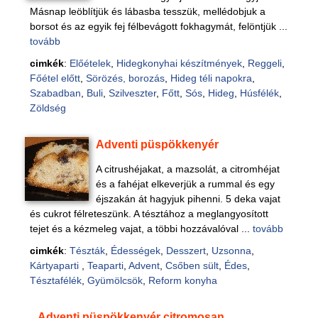
Másnap leöblítjük és lábasba tesszük, mellédobjuk a
borsot és az egyik fej félbevágott fokhagymát, felöntjük ...
tovább
cimkék
:
Előételek
,
Hidegkonyhai készítmények
,
Reggeli
,
Főétel előtt
,
Sörözés, borozás
,
Hideg téli napokra
,
Szabadban
,
Buli
,
Szilveszter
,
Főtt
,
Sós
,
Hideg
,
Húsfélék
,
Zöldség
Adventi püspökkenyér
A citrushéjakat, a mazsolát, a citromhéjat
és a fahéjat elkeverjük a rummal és egy
éjszakán át hagyjuk pihenni. 5 deka vajat
és cukrot félreteszünk. A tésztához a meglangyosított
tejet és a kézmeleg vajat, a többi hozzávalóval ...
tovább
cimkék
:
Tészták
,
Édességek
,
Desszert
,
Uzsonna
,
Kártyaparti
,
Teaparti
,
Advent
,
Csőben sült
,
Édes
,
Tésztafélék
,
Gyümölcsök
,
Reform konyha
Adventi püspökkenyér citromosan