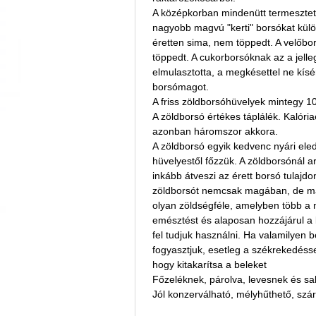
A középkorban mindenütt termesztet
nagyobb magvú "kerti" borsókat külö
éretten sima, nem töppedt. A velőbo
töppedt. A cukorborsóknak az a jelle
elmulasztotta, a megkésettel ne kís
borsómagot.
A friss zöldborsóhüvelyek mintegy 1
A zöldborsó értékes táplálék. Kalóri
azonban háromszor akkora.
A zöldborsó egyik kedvenc nyári eled
hüvelyestől főzzük. A zöldborsónál a
inkább átveszi az érett borsó tulaj
zöldborsót nemcsak magában, de más
olyan zöldségféle, amelyben több a 
emésztést és alaposan hozzájárul a
fel tudjuk használni. Ha valamilyen b
fogyasztjuk, esetleg a székrekedésse
hogy kitakarítsa a beleket
Főzeléknek, párolva, levesnek és sa
Jól konzerválható, mélyhűthető, szárí