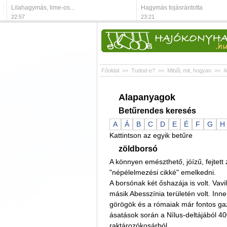
Lilahagymás, lime-os...
Hagymás tojásrántotta
22:57
23:21
Főoldal
>>
Tudod-e?
>>
Miből, mit, hogyan
>>
A
Alapanyagok
Betűrendes keresés
A
Á
B
C
D
E
É
F
G
H
Kattintson az egyik betűre
zöldborsó
A könnyen emészthető, jóízű, fejtet
"népélelmezési cikké" emelkedni.
A borsónak két őshazája is volt. Vavi
másik Abesszínia területén volt. Inne
görögök és a rómaiak már fontos gaz
ásatások során a Nílus-deltájából 4
raktározókosárból.