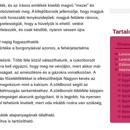
ték, és az írásos emlékek kisebb magvú "mezei" és
nböztetnek meg. A kifejtőborsók jellemzője, hogy magjuk
rsók hosszabb tenyészidejűek: magjuk felülete ráncos,
gzetességük, hogy a hüvelyük is ehető. vetést
érletezzék, és csak később, nyáron vessen újra
Tarta
0 napig fogyaszthatók.
Olvass
aértéke a burgonyáéval azonos, a fehérjetartalma
Leves
Leves
elünk. Több féle közül választhatunk, a cukorborsót
Előéte
rra kell vigyázni, hogy meg ne vénüljön, mert akkor már
Húsét
donságait, az emésztésre és a gázokra vonatkozóan. A
Csir
 főzelékfélékkel is elkészíthetjük Nagyon kevés az
Egyé
magnézium mint a kalcium. A zöldborsó segíti az
Puly
 bélmozgás serkentéséhez. A zöldborsót többféle képpen
Egyé
Sert
etegséget akarunk gyógyítani, itt is legjobb, ha nyersen
Marh
l tehetünk kivételt, mert oda inkább rostra van szükség,
Vadh
Bels
láták alapanyagának tálalható.
Hent
tva is tartósítható.
Vads
Vegy