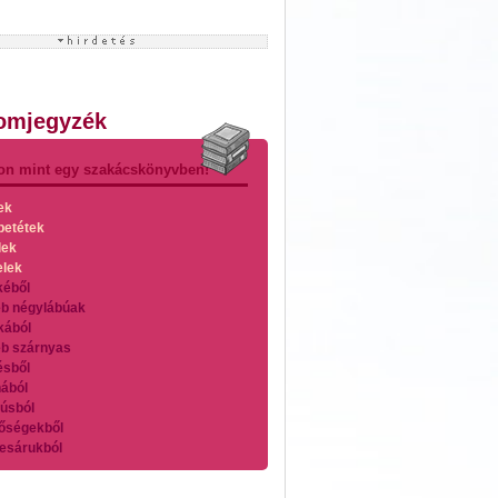
lomjegyzék
on mint egy szakácskönyvben!
ek
betétek
lek
elek
kéből
b négylábúak
kából
b szárnyas
ésből
ából
úsból
őségekből
esárukból
zárnyasokból
es húsokból