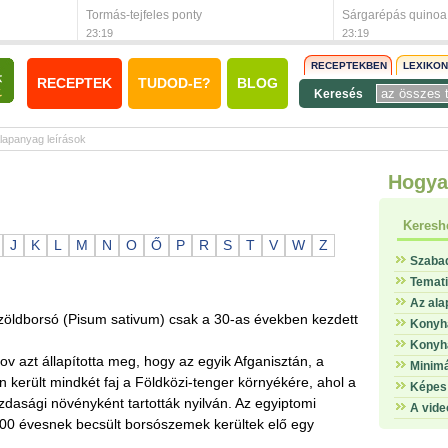
Tormás-tejfeles ponty
Sárgarépás quinoa
23:19
23:19
RECEPTEKBEN
LEXIKO
RECEPTEK
TUDOD-E?
BLOG
Keresés
lapanyag leírások
Hogya
Keresh
J
K
L
M
N
O
Ő
P
R
S
T
V
W
Z
Szaba
Temat
Az ala
t zöldborsó (Pisum sativum) csak a 30-as években kezdett
Konyha
Konyha
lov azt állapította meg, hogy az egyik Afganisztán, a
Minimá
n került mindkét faj a Földközi-tenger környékére, ahol a
Képes 
dasági növényként tartották nyilván. Az egyiptomi
A vide
000 évesnek becsült borsószemek kerültek elő egy