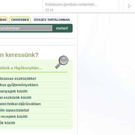
Kolbászos-gombás csirkemell...
Zöldbor
23:19
23:18
NBAN
CIKKEKBEN
ÖSSZES TARTALOMBAN
mehet!
start
n keressünk?
stop
etünk a Hajókonyhán...
dszavas eszközökkel
ikus gyűjteményekben
panyagok között
i eszközök között
technikai eljárásokban
lis tapasztalattal
receptek között
ók között