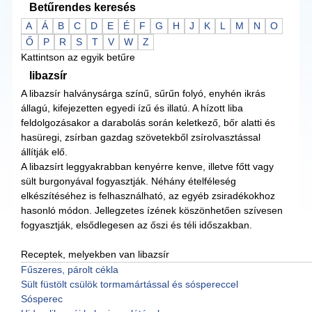
Betűrendes keresés
A
Á
B
C
D
E
É
F
G
H
J
K
L
M
N
O
Ő
P
R
S
T
V
W
Z
Kattintson az egyik betűre
libazsír
A libazsír halványsárga színű, sűrűn folyó, enyhén ikrás
állagú, kifejezetten egyedi ízű és illatú. A hízott liba
feldolgozásakor a darabolás során keletkező, bőr alatti és
hasüregi, zsírban gazdag szövetekből zsírolvasztással
állítják elő.
A libazsírt leggyakrabban kenyérre kenve, illetve főtt vagy
sült burgonyával fogyasztják. Néhány ételféleség
elkészítéséhez is felhasználható, az egyéb zsiradékokhoz
hasonló módon. Jellegzetes ízének köszönhetően szívesen
fogyasztják, elsődlegesen az őszi és téli időszakban.
Receptek, melyekben van libazsír
Fűszeres, párolt cékla
Sült füstölt csülök tormamártással és sóspereccel
Sósperec