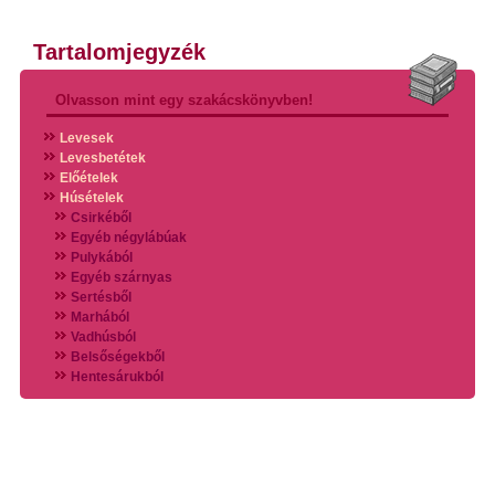
Tartalomjegyzék
Olvasson mint egy szakácskönyvben!
Levesek
Levesbetétek
Előételek
Húsételek
Csirkéből
Egyéb négylábúak
Pulykából
Egyéb szárnyas
Sertésből
Marhából
Vadhúsból
Belsőségekből
Hentesárukból
Vadszárnyasokból
Vegyes húsokból
Különleges húsfélékből
Halak
Hidegvérűek