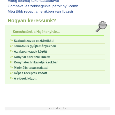
Hideg libamáj kukoricasalátával
Gombával és zöldségekkel párolt nyúlcomb
Még több recept amelyikben van libazsír
Hogyan keressünk?
Kereshetünk a Hajókonyhán...
Szabadszavas eszközökkel
Tematikus gyűjteményekben
Az alapanyagok között
Konyhai eszközök között
Konyhatechnikai eljárásokban
Minimális tapasztalattal
Képes receptek között
A videók között