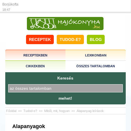
Borjúkofta
18:47
RECEPTEK
TUDOD-E?
BLOG
RECEPTEKBEN
LEXIKONBAN
CIKKEKBEN
ÖSSZES TARTALOMBAN
Keresés
mehet!
Főoldal
>>
Tudod-e?
>>
Miből, mit, hogyan
>>
Alapanyag leírások
Alapanyagok