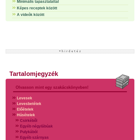
Minimális tapasztalattal
Képes receptek között
A videók között
Tartalomjegyzék
Olvasson mint egy szakácskönyvben!
Levesek
Levesbetétek
Előételek
Húsételek
Csirkéből
Egyéb négylábúak
Pulykából
Egyéb szárnyas