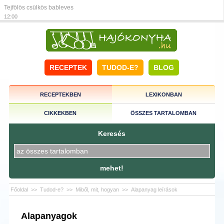
Tejfölös csülkös bableves
12:00
RECEPTEK
TUDOD-E?
BLOG
RECEPTEKBEN
LEXIKONBAN
CIKKEKBEN
ÖSSZES TARTALOMBAN
Keresés
mehet!
Főoldal
>>
Tudod-e?
>>
Miből, mit, hogyan
>>
Alapanyag leírások
Alapanyagok