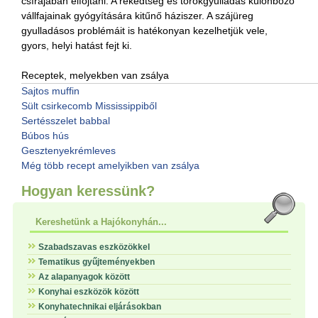
csírájában elfojtani. A rekedtség és torokgyulladás különböző
vállfajainak gyógyítására kitűnő háziszer. A szájüreg
gyulladásos problémáit is hatékonyan kezelhetjük vele,
gyors, helyi hatást fejt ki.
Receptek, melyekben van zsálya
Sajtos muffin
Sült csirkecomb Mississippiből
Sertésszelet babbal
Búbos hús
Gesztenyekrémleves
Még több recept amelyikben van zsálya
Hogyan keressünk?
Kereshetünk a Hajókonyhán...
Szabadszavas eszközökkel
Tematikus gyűjteményekben
Az alapanyagok között
Konyhai eszközök között
Konyhatechnikai eljárásokban