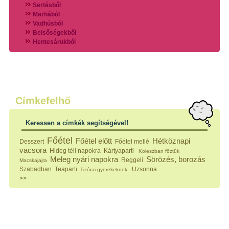
Sertésből
Marhából
Vadhúsból
Belsőségekből
Hentesárukból
Vadszárnyasokból
Vegyes húsokból
Különleges húsfélékből
Halak
Hidegvérűek
Köretek
Címkefelhő
Klasszikus főzelékek
Hústalan feltétek
Keressen a címkék segítségével!
Zöldséges ételek
Saláták
Főétel
Főétel előtt
Hétköznapi
Desszert
Főétel mellé
Hidegkonyhai készítmények
vacsora
Hideg téli napokra
Kártyaparti
Koleszban főztük
Főtt tészták
Meleg nyári napokra
Sörözés, borozás
Reggeli
Macskajajra
Zsiradékban sült tészták
Szabadban
Teaparti
Uzsonna
Tizórai gyerekeknek
Sütőben sült tészták
>>
Szendvicsek
Mártások
Főtt-sült tészták
Édességek
Házi befőzés
Pácok