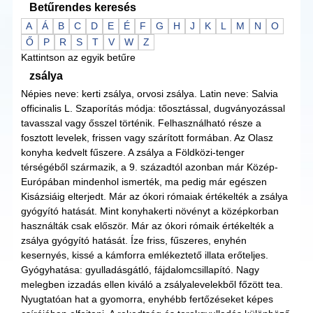
Betűrendes keresés
A
Á
B
C
D
E
É
F
G
H
J
K
L
M
N
O
Ő
P
R
S
T
V
W
Z
Kattintson az egyik betűre
zsálya
Népies neve: kerti zsálya, orvosi zsálya. Latin neve: Salvia
officinalis L. Szaporítás módja: tőosztással, dugványozással
tavasszal vagy ősszel történik. Felhasználható része a
fosztott levelek, frissen vagy szárított formában. Az Olasz
konyha kedvelt fűszere. A zsálya a Földközi-tenger
térségéből származik, a 9. századtól azonban már Közép-
Európában mindenhol ismerték, ma pedig már egészen
Kisázsiáig elterjedt. Már az ókori rómaiak értékelték a zsálya
gyógyító hatását. Mint konyhakerti növényt a középkorban
használták csak először. Már az ókori rómaik értékelték a
zsálya gyógyító hatását. Íze friss, fűszeres, enyhén
kesernyés, kissé a kámforra emlékeztető illata erőteljes.
Gyógyhatása: gyulladásgátló, fájdalomcsillapító. Nagy
melegben izzadás ellen kiváló a zsályalevelekből főzött tea.
Nyugtatóan hat a gyomorra, enyhébb fertőzéseket képes