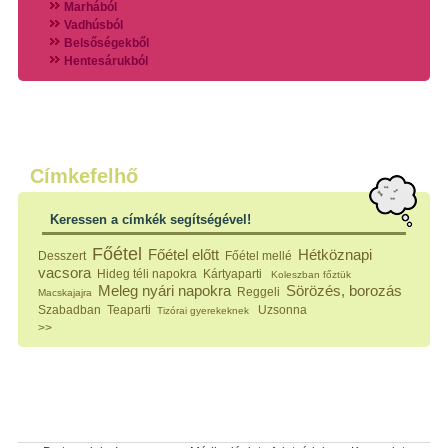
Marhából
Vadhúsból
Belsőségekből
Hentesárukból
Vadszárnyasokból
Vegyes húsokból
Különleges húsfélékből
Halak
Hidegvérűek
Köretek
Címkefelhő
Klasszikus főzelékek
Hústalan feltétek
Keressen a címkék segítségével!
Zöldséges ételek
Saláták
Főétel
Főétel előtt
Hétköznapi
Desszert
Főétel mellé
Hidegkonyhai készítmények
vacsora
Hideg téli napokra
Kártyaparti
Koleszban főztük
Főtt tészták
Meleg nyári napokra
Sörözés, borozás
Reggeli
Macskajajra
Zsiradékban sült tészták
Szabadban
Teaparti
Uzsonna
Tizórai gyerekeknek
Sütőben sült tészták
>>
Szendvicsek
Mártások
Főtt-sült tészták
Édességek
Házi befőzés
Pácok
Fűszerkeverékek, ízesítők