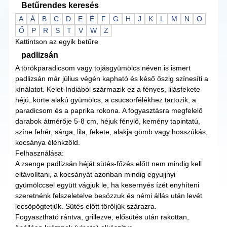
Betűrendes keresés
A
Á
B
C
D
E
É
F
G
H
J
K
L
M
N
O
Ő
P
R
S
T
V
W
Z
Kattintson az egyik betűre
padlizsán
A törökparadicsom vagy tojásgyümölcs néven is ismert
padlizsán már július végén kapható és késő őszig színesíti a
kínálatot. Kelet-Indiából származik ez a fényes, lilásfekete
héjú, körte alakú gyümölcs, a csucsorfélékhez tartozik, a
paradicsom és a paprika rokona. A fogyasztásra megfelelő
darabok átmérője 5-8 cm, héjuk fénylő, kemény tapintatú,
színe fehér, sárga, lila, fekete, alakja gömb vagy hosszúkás,
kocsánya élénkzöld.
Felhasználása:
A zsenge padlizsán héját sütés-főzés előtt nem mindig kell
eltávolítani, a kocsányát azonban mindig egyujjnyi
gyümölccsel együtt vágjuk le, ha kesernyés ízét enyhíteni
szeretnénk felszeletelve besózzuk és némi állás után levét
lecsöpögtetjük. Sütés előtt töröljük szárazra.
Fogyasztható rántva, grillezve, elősütés után rakottan,