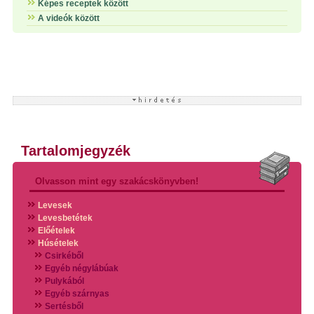
Képes receptek között
A videók között
Tartalomjegyzék
Olvasson mint egy szakácskönyvben!
Levesek
Levesbetétek
Előételek
Húsételek
Csirkéből
Egyéb négylábúak
Pulykából
Egyéb szárnyas
Sertésből