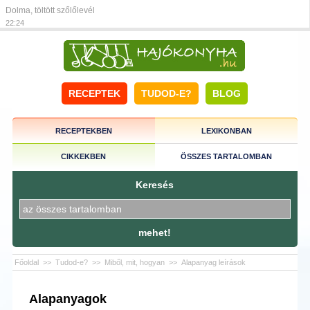
Dolma, töltött szőlőlevél
22:24
RECEPTEK
TUDOD-E?
BLOG
RECEPTEKBEN
LEXIKONBAN
CIKKEKBEN
ÖSSZES TARTALOMBAN
Keresés
mehet!
Főoldal
>>
Tudod-e?
>>
Miből, mit, hogyan
>>
Alapanyag leírások
Alapanyagok