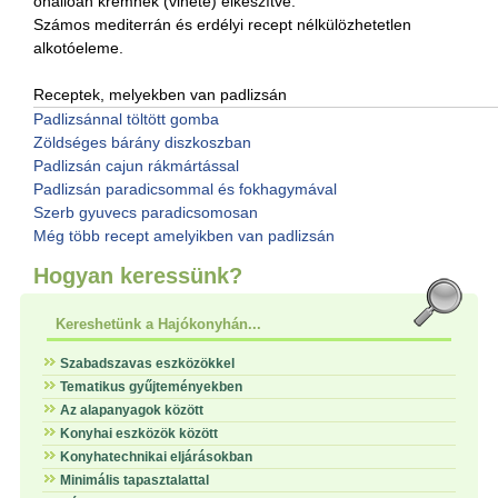
önállóan krémnek (vinete) elkészítve.
Számos mediterrán és erdélyi recept nélkülözhetetlen
alkotóeleme.
Receptek, melyekben van padlizsán
Padlizsánnal töltött gomba
Zöldséges bárány diszkoszban
Padlizsán cajun rákmártással
Padlizsán paradicsommal és fokhagymával
Szerb gyuvecs paradicsomosan
Még több recept amelyikben van padlizsán
Hogyan keressünk?
Kereshetünk a Hajókonyhán...
Szabadszavas eszközökkel
Tematikus gyűjteményekben
Az alapanyagok között
Konyhai eszközök között
Konyhatechnikai eljárásokban
Minimális tapasztalattal