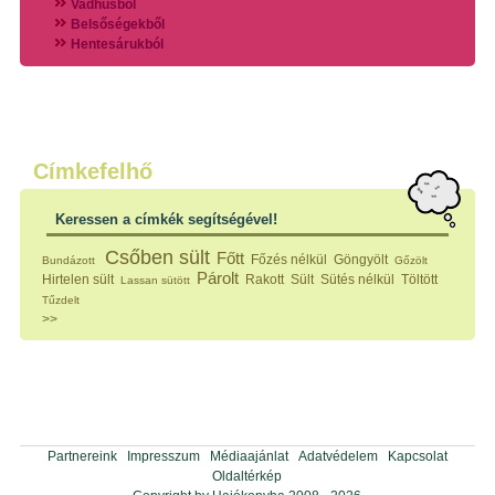
Vadhúsból
Belsőségekből
Hentesárukból
Vadszárnyasokból
Vegyes húsokból
Különleges húsfélékből
Halak
Hidegvérűek
Köretek
Címkefelhő
Klasszikus főzelékek
Hústalan feltétek
Keressen a címkék segítségével!
Zöldséges ételek
Saláták
Csőben sült
Főtt
Főzés nélkül
Göngyölt
Bundázott
Gőzölt
Hidegkonyhai készítmények
Párolt
Hirtelen sült
Rakott
Sült
Sütés nélkül
Töltött
Lassan sütött
Főtt tészták
Tűzdelt
Zsiradékban sült tészták
>>
Sütőben sült tészták
Szendvicsek
Mártások
Főtt-sült tészták
Édességek
Házi befőzés
Pácok
Partnereink
Impresszum
Médiaajánlat
Adatvédelem
Kapcsolat
Fűszerkeverékek, ízesítők
Oldaltérkép
Alkoholos italok