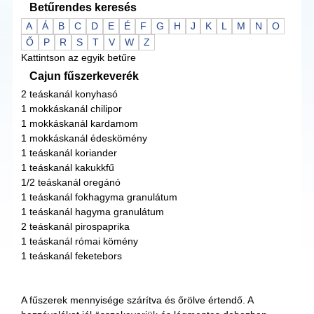
Betűrendes keresés
A
Á
B
C
D
E
É
F
G
H
J
K
L
M
N
O
Ő
P
R
S
T
V
W
Z
Kattintson az egyik betűre
Cajun fűszerkeverék
2 teáskanál konyhasó
1 mokkáskanál chilipor
1 mokkáskanál kardamom
1 mokkáskanál édeskömény
1 teáskanál koriander
1 teáskanál kakukkfű
1/2 teáskanál oregánó
1 teáskanál fokhagyma granulátum
1 teáskanál hagyma granulátum
2 teáskanál pirospaprika
1 teáskanál római kömény
1 teáskanál feketebors
A fűszerek mennyisége szárítva és őrölve értendő. A