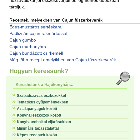
hozzávalókat jól összekeverjük és légmentes dobozban
tároljuk.
Receptek, melyekben van Cajun fűszerkeverék
Édes-mustáros sertéskaraj
Padlizsán cajun rákmártással
Cajun gumbo
Cajun marhanyárs
Cajun bundázott csirkemell
Még több recept amelyikben van Cajun fűszerkeverék
Hogyan keressünk?
Kereshetünk a Hajókonyhán...
Szabadszavas eszközökkel
Tematikus gyűjteményekben
Az alapanyagok között
Konyhai eszközök között
Konyhatechnikai eljárásokban
Minimális tapasztalattal
Képes receptek között