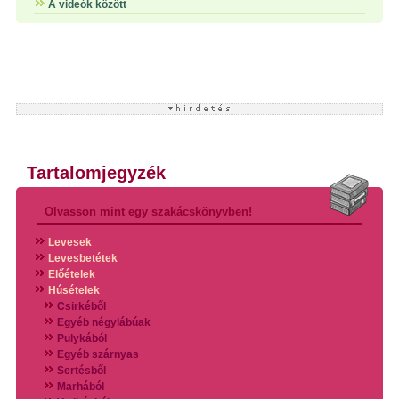
A videók között
Tartalomjegyzék
Olvasson mint egy szakácskönyvben!
Levesek
Levesbetétek
Előételek
Húsételek
Csirkéből
Egyéb négylábúak
Pulykából
Egyéb szárnyas
Sertésből
Marhából