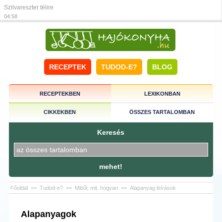
Szilvareszter télire
04:58
RECEPTEK
TUDOD-E?
BLOG
RECEPTEKBEN
LEXIKONBAN
CIKKEKBEN
ÖSSZES TARTALOMBAN
Keresés
mehet!
Főoldal
>>
Tudod-e?
>>
Miből, mit, hogyan
>>
Alapanyag leírások
Alapanyagok