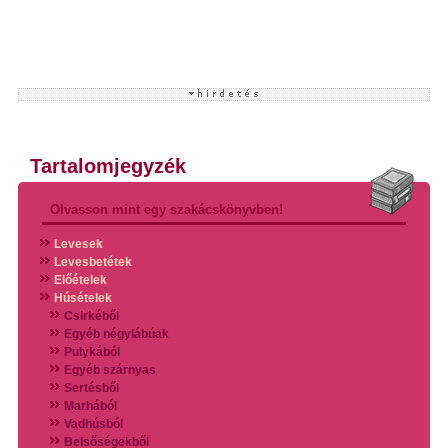
Tartalomjegyzék
Olvasson mint egy szakácskönyvben!
Levesek
Levesbetétek
Előételek
Húsételek
Csirkéből
Egyéb négylábúak
Pulykából
Egyéb szárnyas
Sertésből
Marhából
Vadhúsból
Belsőségekből