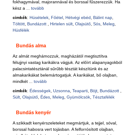
fokhagymával, majorannával és borssal fűszerezzük. Ha
kész a ...
tovább
cimkék
:
Húsételek
,
Főétel
,
Hétvégi ebéd
,
Bálint nap
,
Töltött
,
Bundázott
,
Hirtelen sült
,
Olajsütő
,
Sós
,
Meleg
,
Húsfélék
Bundás alma
Az almát meghámozzuk, magházától megtisztítva
félujjnyi vastag karikákra vágjuk. Az előírt alapanyagokból
palacsintatésztánál sűrűbb tésztát készítünk és az
almakarikákat belemártogatjuk. A karikákat, bő olajban,
mindkét ...
tovább
cimkék
:
Édességek
,
Uzsonna
,
Teaparti
,
Böjt
,
Bundázott
,
Sült
,
Olajsütő
,
Édes
,
Meleg
,
Gyümölcsök
,
Tésztafélék
Bundás kenyér
A szikkadt kenyérszeleteket megmártjuk, a tejjel, sóval,
borssal habosra vert tojásban. A felforrósított olajban,