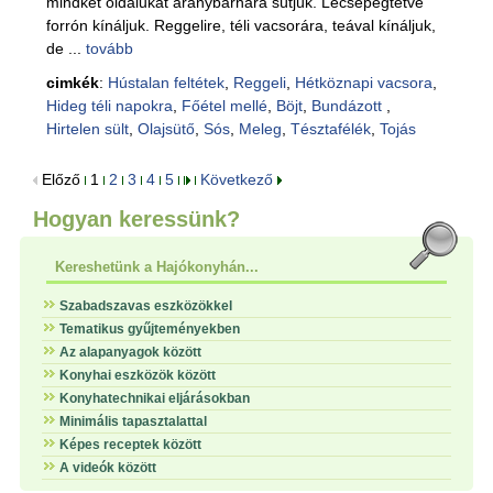
mindkét oldalukat aranybarnára sütjük. Lecsepegtetve
forrón kínáljuk. Reggelire, téli vacsorára, teával kínáljuk,
de ...
tovább
cimkék
:
Hústalan feltétek
,
Reggeli
,
Hétköznapi vacsora
,
Hideg téli napokra
,
Főétel mellé
,
Böjt
,
Bundázott
,
Hirtelen sült
,
Olajsütő
,
Sós
,
Meleg
,
Tésztafélék
,
Tojás
Előző
1
2
3
4
5
Következő
Hogyan keressünk?
Kereshetünk a Hajókonyhán...
Szabadszavas eszközökkel
Tematikus gyűjteményekben
Az alapanyagok között
Konyhai eszközök között
Konyhatechnikai eljárásokban
Minimális tapasztalattal
Képes receptek között
A videók között