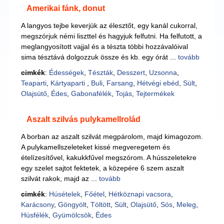
Amerikai fánk, donut
A langyos tejbe keverjük az élesztőt, egy kanál cukorral,
megszórjuk némi liszttel és hagyjuk felfutni. Ha felfutott, a
meglangyosított vajjal és a tészta többi hozzávalóival
sima tésztává dolgozzuk össze és kb. egy órát ...
tovább
cimkék
:
Édességek
,
Tészták
,
Desszert
,
Uzsonna
,
Teaparti
,
Kártyaparti
,
Buli
,
Farsang
,
Hétvégi ebéd
,
Sült
,
Olajsütő
,
Édes
,
Gabonafélék
,
Tojás
,
Tejtermékek
Aszalt szilvás pulykamellrolád
A borban az aszalt szilvát megpárolom, majd kimagozom.
A pulykamellszeleteket kissé megveregetem és
ételízesítővel, kakukkfűvel megszórom. A hússzeletekre
egy szelet sajtot fektetek, a közepére 6 szem aszalt
szilvát rakok, majd az ...
tovább
cimkék
:
Húsételek
,
Főétel
,
Hétköznapi vacsora
,
Karácsony
,
Göngyölt
,
Töltött
,
Sült
,
Olajsütő
,
Sós
,
Meleg
,
Húsfélék
,
Gyümölcsök
,
Édes