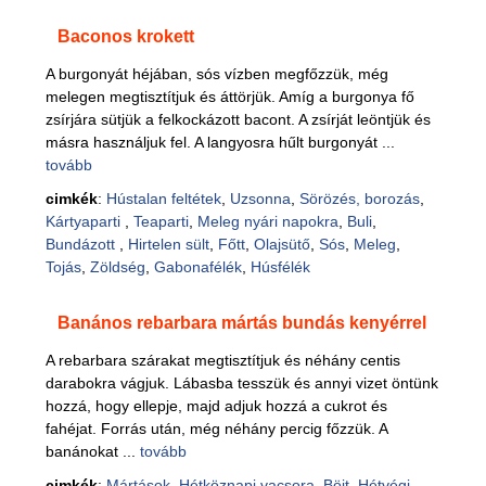
Baconos krokett
A burgonyát héjában, sós vízben megfőzzük, még
melegen megtisztítjuk és áttörjük. Amíg a burgonya fő
zsírjára sütjük a felkockázott bacont. A zsírját leöntjük és
másra használjuk fel. A langyosra hűlt burgonyát ...
tovább
cimkék
:
Hústalan feltétek
,
Uzsonna
,
Sörözés, borozás
,
Kártyaparti
,
Teaparti
,
Meleg nyári napokra
,
Buli
,
Bundázott
,
Hirtelen sült
,
Főtt
,
Olajsütő
,
Sós
,
Meleg
,
Tojás
,
Zöldség
,
Gabonafélék
,
Húsfélék
Banános rebarbara mártás bundás kenyérrel
A rebarbara szárakat megtisztítjuk és néhány centis
darabokra vágjuk. Lábasba tesszük és annyi vizet öntünk
hozzá, hogy ellepje, majd adjuk hozzá a cukrot és
fahéjat. Forrás után, még néhány percig főzzük. A
banánokat ...
tovább
cimkék
:
Mártások
,
Hétköznapi vacsora
,
Böjt
,
Hétvégi