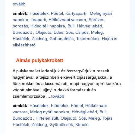
tovább
cimkék
:
Húsételek
,
Főétel
,
Kártyaparti
,
Meleg nyári
napokra
,
Teaparti
,
Hétköznapi vacsora
,
Sörözés,
borozás
,
Hideg téli napokra
,
Buli
,
Hétvégi ebéd
,
Bundázott
,
Olajsütő
,
Édes
,
Sós
,
Csípős
,
Meleg
,
Húsfélék
,
Zöldség
,
Gabonafélék
,
Tejtermékek
,
Hajón is
elkészíthető
Almás pulykakrokett
A pulykamellet ledaráljuk és összegyúrjuk a reszelt
hagymával, a tejszínben elkevert tojássárgájákkal, a
fűszerekkel és a kicsumázott, majd nagyon apró kockára
vágott almával. ujjnyi rudakká formázzuk és
zsemlemorzsába ...
tovább
cimkék
:
Húsételek
,
Előételek
,
Főétel
,
Hétköznapi
vacsora
,
Meleg nyári napokra
,
Hétvégi ebéd
,
Buli
,
Bundázott
,
Hirtelen sült
,
Olajsütő
,
Sós
,
Meleg
,
Tojás
,
Húsfélék
,
Zöldség
,
Gyümölcsök
,
Kímélő