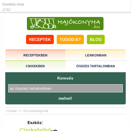
Gombás vese
17:51
RECEPTEK
TUDOD-E?
BLOG
RECEPTEKBEN
LEXIKONBAN
CIKKEKBEN
ÖSSZES TARTALOMBAN
Keresés
mehet!
Főoldal
>>
Receptkategóriák
Eszköz:
Címkefelhő