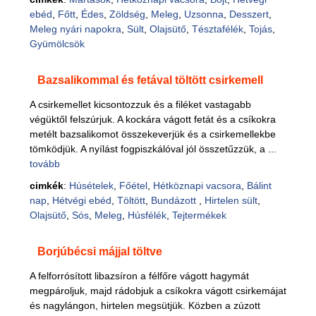
ebéd
,
Főtt
,
Édes
,
Zöldség
,
Meleg
,
Uzsonna
,
Desszert
,
Meleg nyári napokra
,
Sült
,
Olajsütő
,
Tésztafélék
,
Tojás
,
Gyümölcsök
Bazsalikommal és fetával töltött csirkemell
A csirkemellet kicsontozzuk és a filéket vastagabb
végüktől felszúrjuk. A kockára vágott fetát és a csíkokra
metélt bazsalikomot összekeverjük és a csirkemellekbe
tömködjük. A nyílást fogpiszkálóval jól összetűzzük, a ...
tovább
cimkék
:
Húsételek
,
Főétel
,
Hétköznapi vacsora
,
Bálint
nap
,
Hétvégi ebéd
,
Töltött
,
Bundázott
,
Hirtelen sült
,
Olajsütő
,
Sós
,
Meleg
,
Húsfélék
,
Tejtermékek
Borjúbécsi májjal töltve
A felforrósított libazsíron a félfőre vágott hagymát
megpároljuk, majd rádobjuk a csíkokra vágott csirkemájat
és nagylángon, hirtelen megsütjük. Közben a zúzott