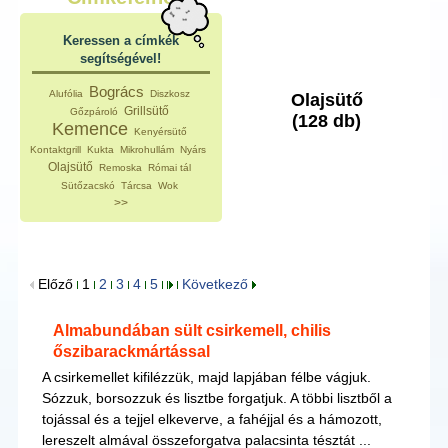
Keressen a címkék
segítségével!
Bogrács
Alufólia
Diszkosz
Olajsütő
Grillsütő
Gőzpároló
(128 db)
Kemence
Kenyérsütő
Kontaktgrill
Kukta
Mikrohullám
Nyárs
Olajsütő
Remoska
Római tál
Sütőzacskó
Tárcsa
Wok
>>
Előző
1
2
3
4
5
Következő
Almabundában sült csirkemell, chilis
őszibarackmártással
A csirkemellet kifilézzük, majd lapjában félbe vágjuk.
Sózzuk, borsozzuk és lisztbe forgatjuk. A többi lisztből a
tojással és a tejjel elkeverve, a fahéjjal és a hámozott,
lereszelt almával összeforgatva palacsinta tésztát ...