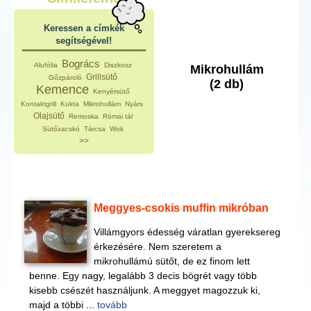
Keressen a címkék
segítségével!
Bogrács
Alufólia
Diszkosz
Mikrohullám
Grillsütő
Gőzpároló
(2 db)
Kemence
Kenyérsütő
Kontaktgrill
Kukta
Mikrohullám
Nyárs
Olajsütő
Remoska
Római tál
Sütőzacskó
Tárcsa
Wok
>>
Meggyes-csokis muffin mikróban
Villámgyors édesség váratlan gyereksereg
érkezésére. Nem szeretem a
mikrohullámú sütőt, de ez finom lett
benne. Egy nagy, legalább 3 decis bögrét vagy több
kisebb csészét használjunk. A meggyet magozzuk ki,
majd a többi ...
tovább