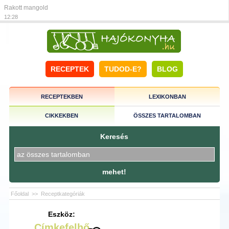
Rakott mangold
12:28
RECEPTEK
TUDOD-E?
BLOG
RECEPTEKBEN
LEXIKONBAN
CIKKEKBEN
ÖSSZES TARTALOMBAN
Keresés
mehet!
Főoldal
>>
Receptkategóriák
Eszköz:
Címkefelhő