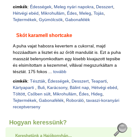
cimkék
:
Édességek
,
Meleg nyári napokra
,
Desszert
,
Hétvégi ebéd
,
Mikrohullám
,
Édes
,
Meleg
,
Tojás
,
Tejtermékek
,
Gyümölcsök
,
Gabonafélék
Skót karamell shortcake
A puha vajat habosra kevertem a cukorral, majd
hozzáadtam a lisztet és az őrölt mandulát is. Ezt a puha
masszát belenyomkodtam egy kisebb kivajazott tepsibe
és elsimítottam a kezemmel, villával megszurkáltam a
tésztát. 175 fokos ...
tovább
cimkék
:
Tészták
,
Édességek
,
Desszert
,
Teaparti
,
Kártyaparti
,
Buli
,
Karácsony
,
Bálint nap
,
Hétvégi ebéd
,
Töltött
,
Csőben sült
,
Mikrohullám
,
Édes
,
Hideg
,
Tejtermékek
,
Gabonafélék
,
Roboráló
,
tavaszi-koranyári
receptverseny
Hogyan keressünk?
Kereshetünk a Hajókonyhán...