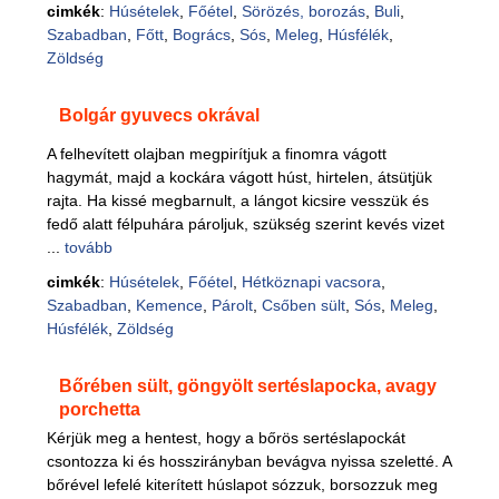
cimkék
:
Húsételek
,
Főétel
,
Sörözés, borozás
,
Buli
,
Szabadban
,
Főtt
,
Bogrács
,
Sós
,
Meleg
,
Húsfélék
,
Zöldség
Bolgár gyuvecs okrával
A felhevített olajban megpirítjuk a finomra vágott
hagymát, majd a kockára vágott húst, hirtelen, átsütjük
rajta. Ha kissé megbarnult, a lángot kicsire vesszük és
fedő alatt félpuhára pároljuk, szükség szerint kevés vizet
...
tovább
cimkék
:
Húsételek
,
Főétel
,
Hétköznapi vacsora
,
Szabadban
,
Kemence
,
Párolt
,
Csőben sült
,
Sós
,
Meleg
,
Húsfélék
,
Zöldség
Bőrében sült, göngyölt sertéslapocka, avagy
porchetta
Kérjük meg a hentest, hogy a bőrös sertéslapockát
csontozza ki és hosszirányban bevágva nyissa szeletté. A
bőrével lefelé kiterített húslapot sózzuk, borsozzuk meg