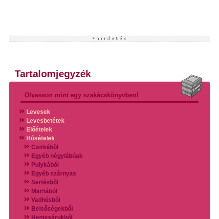
Tartalomjegyzék
Olvasson mint egy szakácskönyvben!
Levesek
Levesbetétek
Előételek
Húsételek
Csirkéből
Egyéb négylábúak
Pulykából
Egyéb szárnyas
Sertésből
Marhából
Vadhúsból
Belsőségekből
Hentesárukból