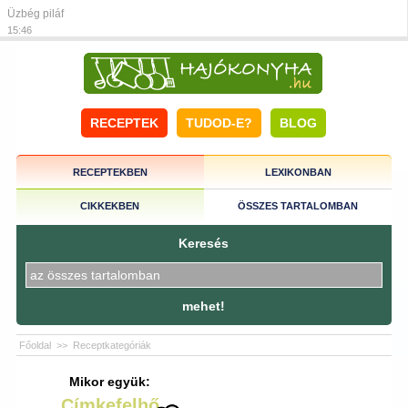
Üzbég piláf
15:46
RECEPTEK
TUDOD-E?
BLOG
RECEPTEKBEN
LEXIKONBAN
CIKKEKBEN
ÖSSZES TARTALOMBAN
Keresés
mehet!
Főoldal
>>
Receptkategóriák
Mikor együk:
Címkefelhő