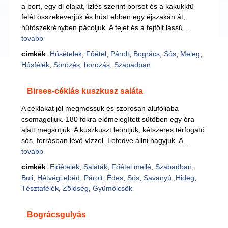
a bort, egy dl olajat, ízlés szerint borsot és a kakukkfű
felét összekeverjük és húst ebben egy éjszakán át,
hűtőszekrényben pácoljuk. A tejet és a tejfölt lassú ...
tovább
cimkék
:
Húsételek
,
Főétel
,
Párolt
,
Bogrács
,
Sós
,
Meleg
,
Húsfélék
,
Sörözés, borozás
,
Szabadban
Birses-céklás kuszkusz saláta
A céklákat jól megmossuk és szorosan alufóliába
csomagoljuk. 180 fokra előmelegített sütőben egy óra
alatt megsütjük. A kuszkuszt leöntjük, kétszeres térfogató
sós, forrásban lévő vízzel. Lefedve állni hagyjuk. A ...
tovább
cimkék
:
Előételek
,
Saláták
,
Főétel mellé
,
Szabadban
,
Buli
,
Hétvégi ebéd
,
Párolt
,
Édes
,
Sós
,
Savanyú
,
Hideg
,
Tésztafélék
,
Zöldség
,
Gyümölcsök
Bográcsgulyás