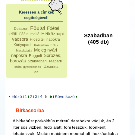
Keressen a címkék
segítségével!
Főétel
Főétel
Desszert
előtt
Hétköznapi
Főétel mellé
Szabadban
vacsora
Hideg téli napokra
(405 db)
Kártyaparti
Koleszban főztük
Meleg nyári
Macskajajra
napokra
Sörözés,
Reggeli
borozás
Szabadban
Teaparti
Uzsonna
Tizórai gyerekeknek
>>
Előző
1
2
3
4
5
Következő
Birkacsorba
A birkahúst pörkölthús méretű darabokra vágjuk, és 2
liter sós vízben, fedő alatt, főni tesszük. Időnként
lehabozzuk. Miután majdnem megpuhult, hozzáadjuk a