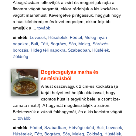
A bográcsban felhevítjük a zsírt és megpirítjuk rajta a
finomra vágott hagymát, ekkor rádobjuk a kis kockákra
vágott marhahúst. Kevergetve pirítgassuk, hagyjuk hogy
a hús kifehéredjen és levet engedjen, ekkor feljebb
emeljük a ...
tovább
cimkék
:
Levesek
,
Húsételek
,
Főétel
,
Meleg nyári
napokra
,
Buli
,
Főtt
,
Bogrács
,
Sós
,
Meleg
,
Sörözés,
borozás
,
Hideg téli napokra
,
Szabadban
,
Húsfélék
,
Zöldség
Bográcsgulyás marha és
sertéshúsból
A húst összevágjuk 2 cm-es kockákra (a
tarját helyettesíthetjük oldalassal, hogy
csontos húst is tegyünk bele, a csont íze-
zamata miatt!). A hagymát megdinszteljük a zsíron.
Beletesszük a zúzott fokhagymát, és a kis kockára vágott
...
tovább
cimkék
:
Főétel
,
Szabadban
,
Hétvégi ebéd
,
Buli
,
Levesek
,
Húsételek
,
Főtt
,
Bogrács
,
Sós
,
Meleg
,
Zöldség
,
Húsfélék
,