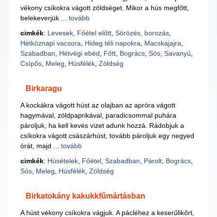
vékony csíkokra vágott zöldséget. Mikor a hús megfőtt,
belekeverjük ...
tovább
cimkék
:
Levesek
,
Főétel előtt
,
Sörözés, borozás
,
Hétköznapi vacsora
,
Hideg téli napokra
,
Macskajajra
,
Szabadban
,
Hétvégi ebéd
,
Főtt
,
Bogrács
,
Sós
,
Savanyú
,
Csípős
,
Meleg
,
Húsfélék
,
Zöldség
Birkaragu
A kockákra vágott húst az olajban az apróra vágott
hagymával, zöldpaprikával, paradicsommal puhára
pároljuk, ha kell kevés vizet adunk hozzá. Rádobjuk a
csíkokra vágott császárhúst, tovább pároljuk egy negyed
órát, majd ...
tovább
cimkék
:
Húsételek
,
Főétel
,
Szabadban
,
Párolt
,
Bogrács
,
Sós
,
Meleg
,
Húsfélék
,
Zöldség
Birkatokány kakukkfűmártásban
A húst vékony csíkokra vágjuk. A pácléhez a keserűlikőrt,