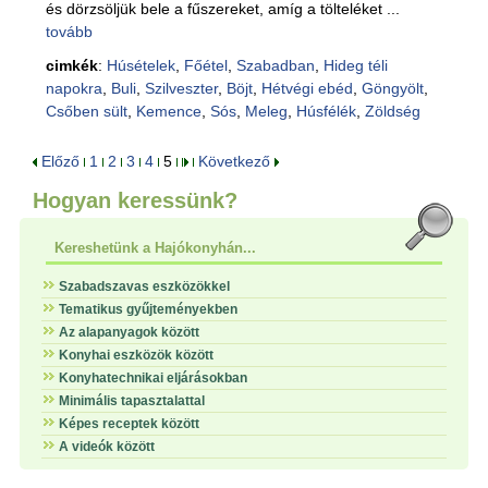
és dörzsöljük bele a fűszereket, amíg a tölteléket ...
tovább
cimkék
:
Húsételek
,
Főétel
,
Szabadban
,
Hideg téli
napokra
,
Buli
,
Szilveszter
,
Böjt
,
Hétvégi ebéd
,
Göngyölt
,
Csőben sült
,
Kemence
,
Sós
,
Meleg
,
Húsfélék
,
Zöldség
Előző
1
2
3
4
5
Következő
Hogyan keressünk?
Kereshetünk a Hajókonyhán...
Szabadszavas eszközökkel
Tematikus gyűjteményekben
Az alapanyagok között
Konyhai eszközök között
Konyhatechnikai eljárásokban
Minimális tapasztalattal
Képes receptek között
A videók között