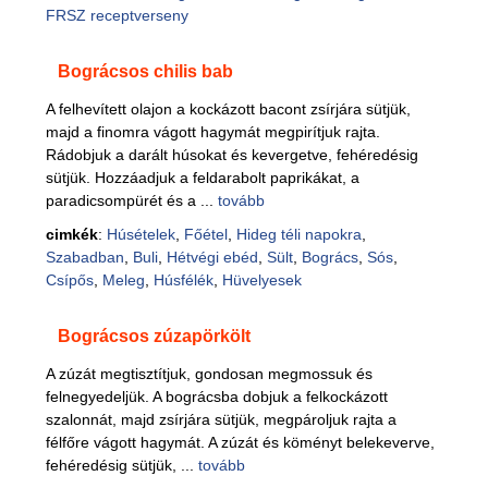
FRSZ receptverseny
Bográcsos chilis bab
A felhevített olajon a kockázott bacont zsírjára sütjük,
majd a finomra vágott hagymát megpirítjuk rajta.
Rádobjuk a darált húsokat és kevergetve, fehéredésig
sütjük. Hozzáadjuk a feldarabolt paprikákat, a
paradicsompürét és a ...
tovább
cimkék
:
Húsételek
,
Főétel
,
Hideg téli napokra
,
Szabadban
,
Buli
,
Hétvégi ebéd
,
Sült
,
Bogrács
,
Sós
,
Csípős
,
Meleg
,
Húsfélék
,
Hüvelyesek
Bográcsos zúzapörkölt
A zúzát megtisztítjuk, gondosan megmossuk és
felnegyedeljük. A bográcsba dobjuk a felkockázott
szalonnát, majd zsírjára sütjük, megpároljuk rajta a
félfőre vágott hagymát. A zúzát és köményt belekeverve,
fehéredésig sütjük, ...
tovább