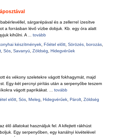
káposztával
abérlevéllel, sárgarépával és a zellerrel ízesítve
ipot a forrásban lévő vízbe dobjuk. Kb. egy óra alatt
juk kihűlni. A ...
tovább
konyhai készítmények
,
Főétel előtt
,
Sörözés, borozás
,
t
,
Sós
,
Savanyú
,
Zöldség
,
Hidegvérűek
tott és vékony szeletekre vágott fokhagymát, majd
st. Egy-két percnyi pirítás után a serpenyőbe teszem
íkokra vágott paprikákat. ...
tovább
tel előtt
,
Sós
,
Meleg
,
Hidegvérűek
,
Párolt
,
Zöldség
z élő állatokat használjuk fel. A kifejtett rákhúst
boljuk. Egy serpenyőben, egy kanálnyi kivételével