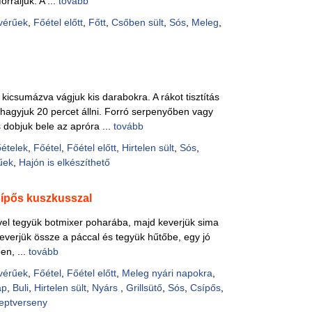
orraljuk. A ...
tovább
Pácok
vérűek
,
Főétel előtt
,
Főtt
,
Csőben sült
,
Sós
,
Meleg
,
Fűszer
Alkoho
Alkoho
Képes
csumázva vágjuk kis darabokra. A rákot tisztítás
 hagyjuk 20 percet állni. Forró serpenyőben vagy
s dobjuk bele az apróra ...
tovább
őételek
,
Főétel
,
Főétel előtt
,
Hirtelen sült
,
Sós
,
űek
,
Hajón is elkészíthető
csípős kuszkusszal
ével tegyük botmixer poharába, majd keverjük sima
keverjük össze a páccal és tegyük hűtőbe, egy jó
en, ...
tovább
vérűek
,
Főétel
,
Főétel előtt
,
Meleg nyári napokra
,
ap
,
Buli
,
Hirtelen sült
,
Nyárs
,
Grillsütő
,
Sós
,
Csípős
,
ceptverseny