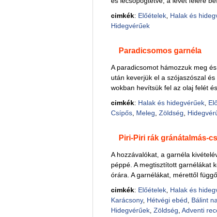
és lecsöpögtetve, a levet felére bef
cimkék
:
Előételek
,
Halak és hideg
Hidegvérűek
Paradicsomos garnéla
A paradicsomot hámozzuk meg és ki
után keverjük el a szójaszószal és
wokban hevítsük fel az olaj felét é
cimkék
:
Halak és hidegvérűek
,
El
Csípős
,
Meleg
,
Zöldség
,
Hidegvér
Piri-Piri rák gránátalmás-
A hozzávalókat, a garnéla kivétel
péppé. A megtisztított garnélákat 
órára. A garnélákat, mérettől függő
cimkék
:
Előételek
,
Halak és hideg
Karácsony
,
Hétvégi ebéd
,
Bálint n
Hidegvérűek
,
Zöldség
,
Adventi re