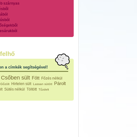
b szárnyas
ésből
ából
úsból
őségekből
esárukból
zárnyasokból
es húsokból
nleges húsfélékből
felhő
vérűek
ek
en a címkék segítségével!
ikus főzelékek
an feltétek
Csőben sült
Főtt
Főzés nélkül
ges ételek
Párolt
Hirtelen sült
Gőzölt
Lassan sütött
k
lt
Sütés nélkül
Töltött
Tűzdelt
konyhai készítmények
észták
ékban sült tészták
n sült tészták
vicsek
sok
lt tészták
égek
efőzés