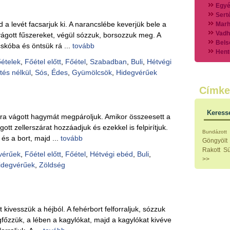
Egyé
Sert
d a levét facsarjuk ki. A narancslébe keverjük bele a
Marh
Vadh
vágott fűszereket, végül sózzuk, borsozzuk meg. A
Bels
cskóba és öntsük rá ...
tovább
Hent
őételek
,
Főétel előtt
,
Főétel
,
Szabadban
,
Buli
,
Hétvégi
Vads
Vegy
tés nélkül
,
Sós
,
Édes
,
Gyümölcsök
,
Hidegvérűek
Külö
Címke
Halak
Hideg
Köret
Keress
nomra vágott hagymát megpároljuk. Amikor összeesett a
Klassz
Hústal
tt zellerszárat hozzáadjuk és ezekkel is felpirítjuk.
Bundázott
Zöldsé
és a bort, majd ...
tovább
Göngyölt
Salátá
Rakott
Sü
vérűek
,
Főétel előtt
,
Főétel
,
Hétvégi ebéd
,
Buli
,
Hideg
>>
Főtt t
idegvérűek
,
Zöldség
Zsirad
Sütőbe
Szend
Mártá
t kivesszük a héjból. A fehérbort felforraljuk, sózzuk
Főtt-sü
Édess
főzzük, a lében a kagylókat, majd a kagylókat kivéve
Házi b