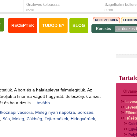
Grízleves kolbásszal
Szigethalmi böllére
05:01
05:00
RECEPTEKBEN
LEXIKO
RECEPTEK
TUDOD-E?
BLOG
Keresés
Tarta
tetjük. A bort és a halalaplevet felmelegítjük. Az
Olvass
ároljuk a finomra vágott hagymát. Beleszórjuk a rizst
Leves
 és ha a rizs is ...
tovább
Leves
tköznapi vacsora
,
Meleg nyári napokra
,
Sörözés,
Előéte
,
Sós
,
Meleg
,
Zöldség
,
Tejtermékek
,
Hidegvérűek
,
Húsét
Csir
Egyé
Puly