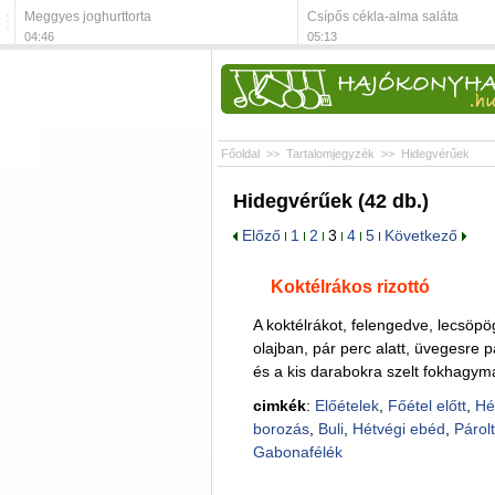
Meggyes joghurttorta
Csípős cékla-alma saláta
04:46
05:13
Főoldal
>>
Tartalomjegyzék
>>
Hidegvérűek
Hidegvérűek (42 db.)
Előző
1
2
3
4
5
Következő
Koktélrákos rizottó
A koktélrákot, felengedve, lecsöpög
olajban, pár perc alatt, üvegesre p
és a kis darabokra szelt fokhagymát
cimkék
:
Előételek
,
Főétel előtt
,
Hé
borozás
,
Buli
,
Hétvégi ebéd
,
Párolt
Gabonafélék