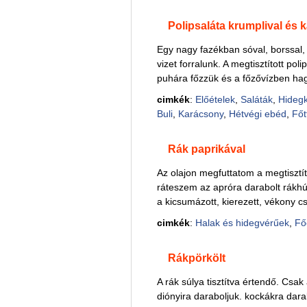
Polipsaláta krumplival és 
Egy nagy fazékban sóval, borssal, b
vizet forralunk. A megtisztított pol
puhára főzzük és a főzővízben hagy
cimkék
:
Előételek
,
Saláták
,
Hideg
Buli
,
Karácsony
,
Hétvégi ebéd
,
Főt
Rák paprikával
Az olajon megfuttatom a megtisztí
ráteszem az apróra darabolt rákhú
a kicsumázott, kierezett, vékony cs
cimkék
:
Halak és hidegvérűek
,
Főé
Rákpörkölt
A rák súlya tisztítva értendő. Csak a
diónyira daraboljuk. kockákra dara