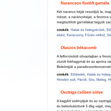
Narancsos füstölt garnéla
Két narancs héját reszeljük le, maj
mézet, a narancshéjat, a finomra 
megtisztított garnélákat tegyük za
cimkék
:
Halak és hidegvérűek
,
El
ebéd
,
Karácsony
,
Főzés nélkül
,
Sü
Olaszos békacomb
A felforrósított olívaolajban a fi
zúzott fokhagymát és az apróra vágo
Beleöntjük a paradicsomkonzervet 
cimkék
:
Előételek
,
Halak és hideg
Hirtelen sült
,
Párolt
,
Sós
,
Meleg
,
H
Osztriga csőben sütve
A kagylót szétnyitjuk és az osztrigá
és beleolvasztunk 5 dkg vajat, meg