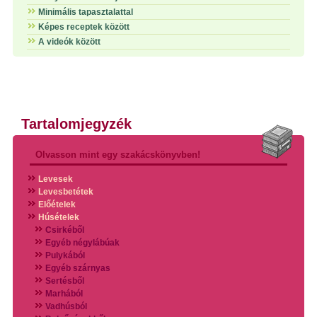
Minimális tapasztalattal
Képes receptek között
A videók között
Tartalomjegyzék
Olvasson mint egy szakácskönyvben!
Levesek
Levesbetétek
Előételek
Húsételek
Csirkéből
Egyéb négylábúak
Pulykából
Egyéb szárnyas
Sertésből
Marhából
Vadhúsból