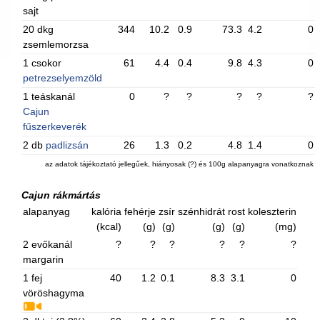
sajt
20 dkg
344
10.2
0.9
73.3
4.2
0
zsemlemorzsa
1 csokor
61
4.4
0.4
9.8
4.3
0
petrezselyemzöld
1 teáskanál
0
?
?
?
?
?
Cajun
fűszerkeverék
2 db
padlizsán
26
1.3
0.2
4.8
1.4
0
az adatok tájékoztató jellegűek, hiányosak (?) és 100g alapanyagra vonatkoznak
Cajun rákmártás
alapanyag
kalória
fehérje
zsír
szénhidrát
rost
koleszterin
(kcal)
(g)
(g)
(g)
(g)
(mg)
2 evőkanál
?
?
?
?
?
?
margarin
1 fej
40
1.2
0.1
8.3
3.1
0
vöröshagyma