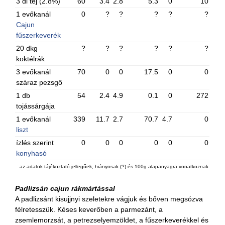
3 dl tej (2.8%)
60
3.4
2.8
5.3
0
10
1 evőkanál
0
?
?
?
?
?
Cajun
fűszerkeverék
20 dkg
?
?
?
?
?
?
koktélrák
3 evőkanál
70
0
0
17.5
0
0
száraz pezsgő
1 db
54
2.4
4.9
0.1
0
272
tojássárgája
1 evőkanál
339
11.7
2.7
70.7
4.7
0
liszt
ízlés szerint
0
0
0
0
0
0
konyhasó
az adatok tájékoztató jellegűek, hiányosak (?) és 100g alapanyagra vonatkoznak
Padlizsán cajun rákmártással
A padlizsánt kisujjnyi szeletekre vágjuk és bőven megsózva
félretesszük. Késes keverőben a parmezánt, a
zsemlemorzsát, a petrezselyemzöldet, a fűszerkeverékkel és