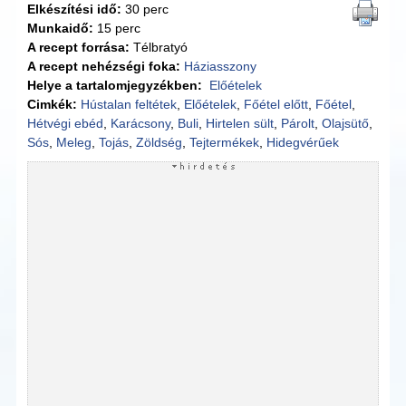
Elkészítési idő:
30 perc
Munkaidő:
15 perc
A recept forrása:
Télbratyó
A recept nehézségi foka:
Háziasszony
Helye a tartalomjegyzékben:
Előételek
Cimkék:
Hústalan feltétek
,
Előételek
,
Főétel előtt
,
Főétel
,
Hétvégi ebéd
,
Karácsony
,
Buli
,
Hirtelen sült
,
Párolt
,
Olajsütő
,
Sós
,
Meleg
,
Tojás
,
Zöldség
,
Tejtermékek
,
Hidegvérűek