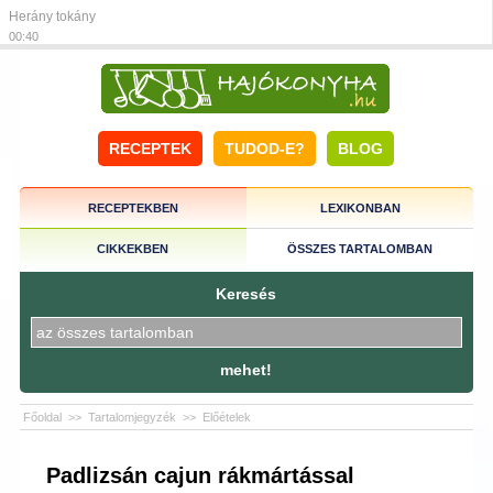
Herány tokány
00:40
RECEPTEK
TUDOD-E?
BLOG
RECEPTEKBEN
LEXIKONBAN
CIKKEKBEN
ÖSSZES TARTALOMBAN
Keresés
mehet!
Főoldal
>>
Tartalomjegyzék
>>
Előételek
Padlizsán cajun rákmártással