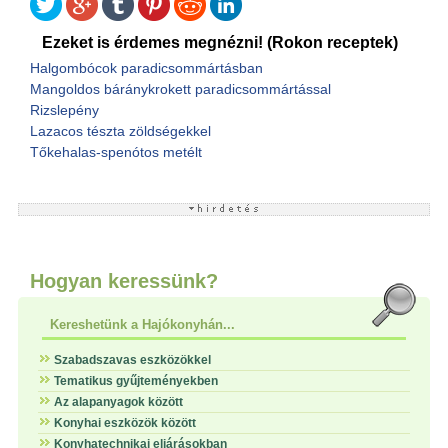
Ezeket is érdemes megnézni! (Rokon receptek)
Halgombócok paradicsommártásban
Mangoldos báránykrokett paradicsommártással
Rizslepény
Lazacos tészta zöldségekkel
Tőkehalas-spenótos metélt
Hogyan keressünk?
Kereshetünk a Hajókonyhán...
Szabadszavas eszközökkel
Tematikus gyűjteményekben
Az alapanyagok között
Konyhai eszközök között
Konyhatechnikai eljárásokban