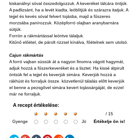
kiskanálnyi sóval összedolgozzuk. A keveréket tálcára öntjük.
A padlizsánt, ha a levét kiadta, leöblítjük és szárazra itatjuk. A
tejjel és kevés sóval felvert tojásba, majd a fűszeres
morzsába panírozzuk. Középforró olajban aranybarnára
sütjük.
Forrón a rákmártással leöntve tálaljuk.
Kitűnő előétel, de párolt rizzsel kínálva, főételnek sem utolsó.
Cajun rákmártás
A forró vajban süssük át a nagyon finomra vágott hagymát,
adjuk hozzá a fűszerkeveréket és a lisztet. Ha kissé átpirult
öntsük fel a tejjel és keverjük simára. Keverjük hozzá a
rákhúst és forraljuk össze. közvetlenül tálalás előtt keverjük
el benne a pezsgővel simára kevert tojássárgáját, de ezzel
már ne forraljuk.
A recept értékelése:
/ 15
Gyenge
Jó
Értékelje ön is!