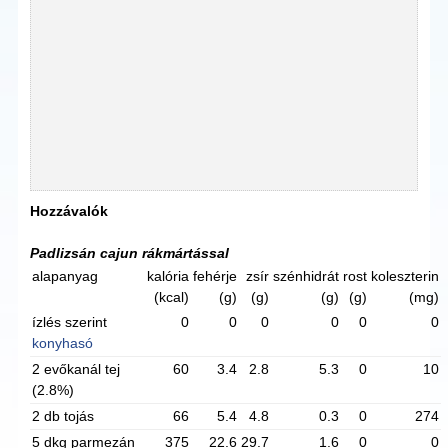
Hozzávalók
Padlizsán cajun rákmártással
alapanyag
kalória
fehérje
zsír
szénhidrát
rost
koleszterin
(kcal)
(g)
(g)
(g)
(g)
(mg)
ízlés szerint
0
0
0
0
0
0
konyhasó
2 evőkanál tej
60
3.4
2.8
5.3
0
10
(2.8%)
2 db tojás
66
5.4
4.8
0.3
0
274
5 dkg parmezán
375
22.6
29.7
1.6
0
0