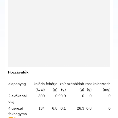
Hozzávalók
alapanyag
kalória
fehérje
zsír
szénhidrát
rost
koleszterin
(kcal)
(g)
(g)
(g)
(g)
(mg)
2 evőkanál
899
0
99.9
0
0
0
olaj
4 gerezd
134
6.8
0.1
26.3
0.8
0
fokhagyma