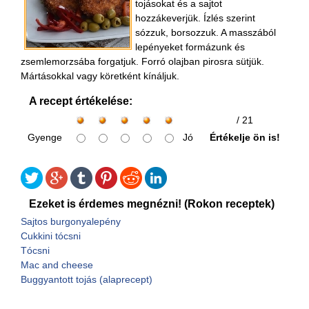
tojásokat és a sajtot
hozzákeverjük. Ízlés szerint
sózzuk, borsozzuk. A masszából
lepényeket formázunk és
zsemlemorzsába forgatjuk. Forró olajban pirosra sütjük.
Mártásokkal vagy köretként kínáljuk.
A recept értékelése:
/ 21
Gyenge
Jó
Értékelje ön is!
Ezeket is érdemes megnézni! (Rokon receptek)
Sajtos burgonyalepény
Cukkini tócsni
Tócsni
Mac and cheese
Buggyantott tojás (alaprecept)