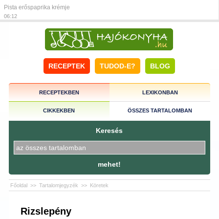
Pista erőspaprika krémje
06:12
RECEPTEK
TUDOD-E?
BLOG
RECEPTEKBEN
LEXIKONBAN
CIKKEKBEN
ÖSSZES TARTALOMBAN
Keresés
mehet!
Főoldal
>>
Tartalomjegyzék
>>
Köretek
Rizslepény