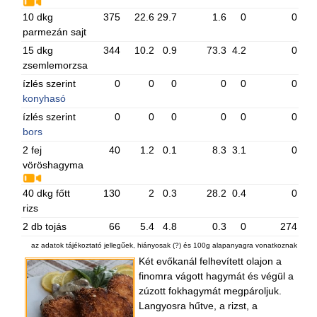
10 dkg
375
22.6
29.7
1.6
0
0
parmezán sajt
15 dkg
344
10.2
0.9
73.3
4.2
0
zsemlemorzsa
ízlés szerint
0
0
0
0
0
0
konyhasó
ízlés szerint
0
0
0
0
0
0
bors
2 fej
40
1.2
0.1
8.3
3.1
0
vöröshagyma
40 dkg főtt
130
2
0.3
28.2
0.4
0
rizs
2 db tojás
66
5.4
4.8
0.3
0
274
az adatok tájékoztató jellegűek, hiányosak (?) és 100g alapanyagra vonatkoznak
Két evőkanál felhevített olajon a
finomra vágott hagymát és végül a
zúzott fokhagymát megpároljuk.
Langyosra hűtve, a rizst, a