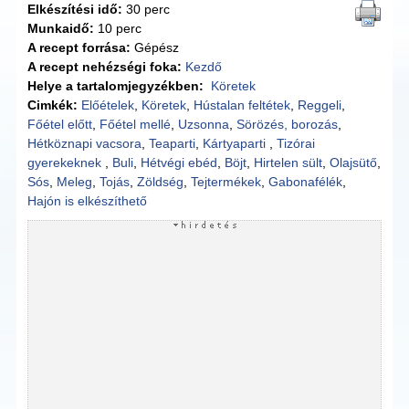
Elkészítési idő:
30 perc
Munkaidő:
10 perc
A recept forrása:
Gépész
A recept nehézségi foka:
Kezdő
Helye a tartalomjegyzékben:
Köretek
Cimkék:
Előételek
,
Köretek
,
Hústalan feltétek
,
Reggeli
,
Főétel előtt
,
Főétel mellé
,
Uzsonna
,
Sörözés, borozás
,
Hétköznapi vacsora
,
Teaparti
,
Kártyaparti
,
Tizórai
gyerekeknek
,
Buli
,
Hétvégi ebéd
,
Böjt
,
Hirtelen sült
,
Olajsütő
,
Sós
,
Meleg
,
Tojás
,
Zöldség
,
Tejtermékek
,
Gabonafélék
,
Hajón is elkészíthető