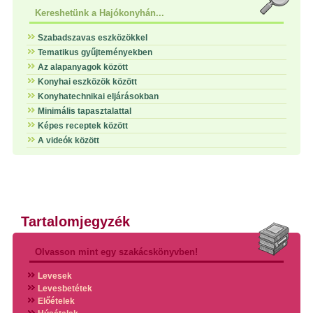
Kereshetünk a Hajókonyhán...
Szabadszavas eszközökkel
Tematikus gyűjteményekben
Az alapanyagok között
Konyhai eszközök között
Konyhatechnikai eljárásokban
Minimális tapasztalattal
Képes receptek között
A videók között
Tartalomjegyzék
Olvasson mint egy szakácskönyvben!
Levesek
Levesbetétek
Előételek