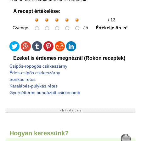
A recept értékelése:
/ 13
Gyenge
Jó
Értékelje ön is!
Ezeket is érdemes megnézni! (Rokon receptek)
Csípős-ropogós csirkeszárny
Édes-csípős csirkeszárny
Sonkás rétes
Karalábés-pulykás rétes
Gyorséttermi bundázott csirkecomb
Hogyan keressünk?