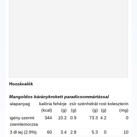
Hozzávalók
Mangoldos báránykrokett paradicsommártással
alapanyag
kalória
fehérje
zsír
szénhidrát
rost
koleszterin
(kcal)
(g)
(g)
(g)
(g)
(mg)
igény szerint
344
10.2
0.9
73.3
4.2
0
zsemlemorzsa
3 dl tej (2.8%)
60
3.4
2.8
5.3
0
10