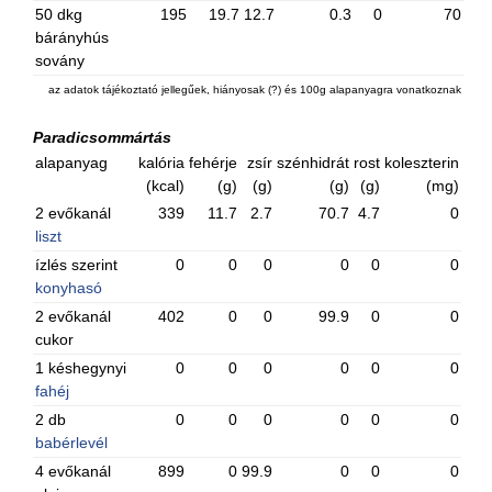
50 dkg
195
19.7
12.7
0.3
0
70
bárányhús
sovány
az adatok tájékoztató jellegűek, hiányosak (?) és 100g alapanyagra vonatkoznak
Paradicsommártás
alapanyag
kalória
fehérje
zsír
szénhidrát
rost
koleszterin
(kcal)
(g)
(g)
(g)
(g)
(mg)
2 evőkanál
339
11.7
2.7
70.7
4.7
0
liszt
ízlés szerint
0
0
0
0
0
0
konyhasó
2 evőkanál
402
0
0
99.9
0
0
cukor
1 késhegynyi
0
0
0
0
0
0
fahéj
2 db
0
0
0
0
0
0
babérlevél
4 evőkanál
899
0
99.9
0
0
0