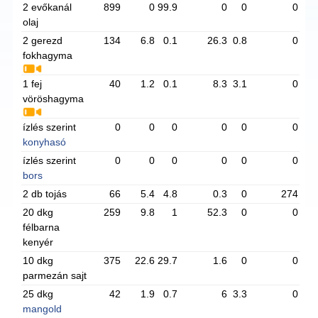
2 evőkanál
899
0
99.9
0
0
0
olaj
2 gerezd
134
6.8
0.1
26.3
0.8
0
fokhagyma
1 fej
40
1.2
0.1
8.3
3.1
0
vöröshagyma
ízlés szerint
0
0
0
0
0
0
konyhasó
ízlés szerint
0
0
0
0
0
0
bors
2 db tojás
66
5.4
4.8
0.3
0
274
20 dkg
259
9.8
1
52.3
0
0
félbarna
kenyér
10 dkg
375
22.6
29.7
1.6
0
0
parmezán sajt
25 dkg
42
1.9
0.7
6
3.3
0
mangold