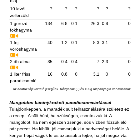
olaj
10 levél
?
?
?
?
?
?
zellerzöld
1 gerezd
134
6.8
0.1
26.3
0.8
0
fokhagyma
1 fej
40
1.2
0.1
8.3
3.1
0
vöröshagyma
2 db alma
35
0.4
0.4
7
2.3
0
1 liter friss
16
0.8
0
3.1
0
0
paradicsomlé
az adatok tájékoztató jellegűek, hiányosak (?) és 100g alapanyagra vonatkoznak
Mangoldos báránykrokett paradicsommártással
Tulajdonképpen, a maradék sült felhasználására született ez
a recept. A sült húst, ha szükséges, csontozzuk ki. A
mangoldot, ha nem egészen zsenge, sós vízben főzzük elő
pár percet. Ha kihűlt, jól csavarjuk ki a nedvességet belőle. A
kenyér héját vágjuk le és áztassuk a tejbe, ha jól megszívta