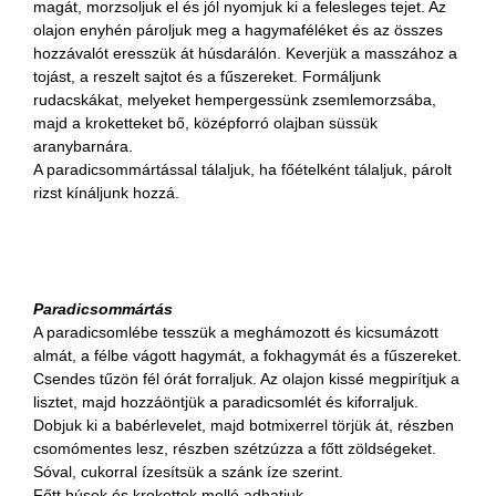
magát, morzsoljuk el és jól nyomjuk ki a felesleges tejet. Az
olajon enyhén pároljuk meg a hagymaféléket és az összes
hozzávalót eresszük át húsdarálón. Keverjük a masszához a
tojást, a reszelt sajtot és a fűszereket. Formáljunk
rudacskákat, melyeket hempergessünk zsemlemorzsába,
majd a kroketteket bő, középforró olajban süssük
aranybarnára.
A paradicsommártással tálaljuk, ha főételként tálaljuk, párolt
rizst kínáljunk hozzá.
Paradicsommártás
A paradicsomlébe tesszük a meghámozott és kicsumázott
almát, a félbe vágott hagymát, a fokhagymát és a fűszereket.
Csendes tűzön fél órát forraljuk. Az olajon kissé megpirítjuk a
lisztet, majd hozzáöntjük a paradicsomlét és kiforraljuk.
Dobjuk ki a babérlevelet, majd botmixerrel törjük át, részben
csomómentes lesz, részben szétzúzza a főtt zöldségeket.
Sóval, cukorral ízesítsük a szánk íze szerint.
Főtt húsok és krokettek mellé adhatjuk.