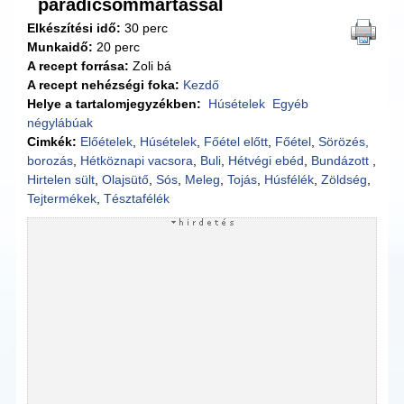
paradicsommártással
Elkészítési idő:
30 perc
Munkaidő:
20 perc
A recept forrása:
Zoli bá
A recept nehézségi foka:
Kezdő
Helye a tartalomjegyzékben:
Húsételek
Egyéb
négylábúak
Cimkék:
Előételek
,
Húsételek
,
Főétel előtt
,
Főétel
,
Sörözés,
borozás
,
Hétköznapi vacsora
,
Buli
,
Hétvégi ebéd
,
Bundázott
,
Hirtelen sült
,
Olajsütő
,
Sós
,
Meleg
,
Tojás
,
Húsfélék
,
Zöldség
,
Tejtermékek
,
Tésztafélék