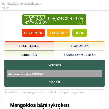
Sertésszűz levelestésztában...
08:22
RECEPTEK
TUDOD-E?
BLOG
RECEPTEKBEN
LEXIKONBAN
CIKKEKBEN
ÖSSZES TARTALOMBAN
Keresés
mehet!
Főoldal
>>
Tartalomjegyzék
>>
Húsételek
>>
Egyéb négylábúak
Mangoldos báránykrokett