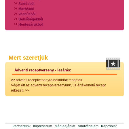
Sertésből
Marhából
Vadhúsból
Belsőségekből
Hentesárukból
Vadszárnyasokból
Vegyes húsokból
Különleges húsfélékből
Halak
Hidegvérűek
Köretek
Mert szeretjük
Klasszikus főzelékek
Hústalan feltétek
Adventi receptverseny - lezárás:
Zöldséges ételek
Saláták
Az adventi receptvesenyre beküldött receptek
Hidegkonyhai készítmények
Véget ért az adventi receptversenyünk, 51 értékelhető recept
Főtt tészták
érkezett.
>>
Zsiradékban sült tészták
Sütőben sült tészták
Szendvicsek
Mártások
Főtt-sült tészták
Édességek
Házi befőzés
Partnereink
Impresszum
Médiaajánlat
Adatvédelem
Kapcsolat
Pácok