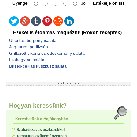
Gyenge
Jó
Értékelje ön is!
Ezeket is érdemes megnézni! (Rokon receptek)
Uborkás burgonyasaláta
Joghurtos padlizsán
Grillezett cikória és édeskömény saláta
Lilahagyma saláta
Birses-céklás kuszkusz saláta
Hogyan keressünk?
Kereshetünk a Hajókonyhán...
Szabadszavas eszközökkel
Tematikus gyűjteményekben