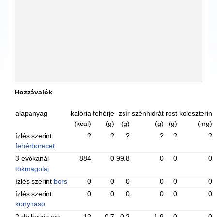
Hozzávalók
alapanyag
kalória
fehérje
zsír
szénhidrát
rost
koleszterin
(kcal)
(g)
(g)
(g)
(g)
(mg)
ízlés szerint
?
?
?
?
?
?
fehérborecet
3 evőkanál
884
0
99.8
0
0
0
tökmagolaj
ízlés szerint
bors
0
0
0
0
0
0
ízlés szerint
0
0
0
0
0
0
konyhasó
2 db kovászos
12
0.7
0.2
1.9
0
0