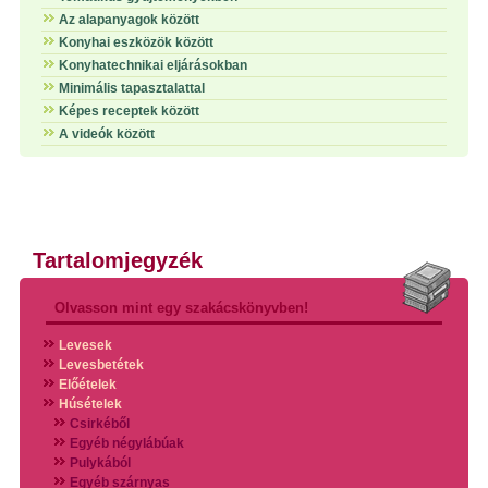
Az alapanyagok között
Konyhai eszközök között
Konyhatechnikai eljárásokban
Minimális tapasztalattal
Képes receptek között
A videók között
Tartalomjegyzék
Olvasson mint egy szakácskönyvben!
Levesek
Levesbetétek
Előételek
Húsételek
Csirkéből
Egyéb négylábúak
Pulykából
Egyéb szárnyas