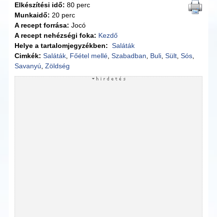
Elkészítési idő:
80 perc
Munkaidő:
20 perc
A recept forrása:
Jocó
A recept nehézségi foka:
Kezdő
Helye a tartalomjegyzékben:
Saláták
Cimkék:
Saláták
,
Főétel mellé
,
Szabadban
,
Buli
,
Sült
,
Sós
,
Savanyú
,
Zöldség