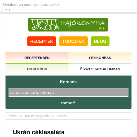
Almaborban párolt gombás csülök
07:11
RECEPTEK
TUDOD-E?
BLOG
RECEPTEKBEN
LEXIKONBAN
CIKKEKBEN
ÖSSZES TARTALOMBAN
Keresés
mehet!
Főoldal
>>
Tartalomjegyzék
>>
Saláták
Ukrán céklasaláta