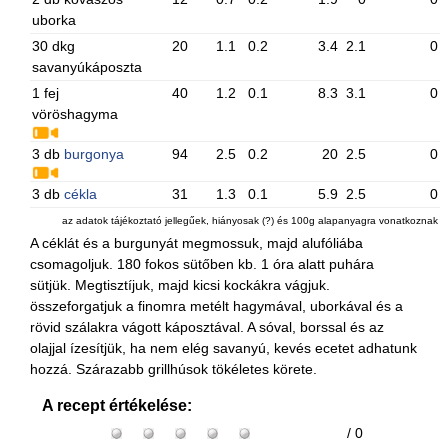
uborka
30 dkg
20
1.1
0.2
3.4
2.1
0
savanyúkáposzta
1 fej
40
1.2
0.1
8.3
3.1
0
vöröshagyma
3 db
burgonya
94
2.5
0.2
20
2.5
0
3 db
cékla
31
1.3
0.1
5.9
2.5
0
az adatok tájékoztató jellegűek, hiányosak (?) és 100g alapanyagra vonatkoznak
A céklát és a burgunyát megmossuk, majd alufóliába
csomagoljuk. 180 fokos sütőben kb. 1 óra alatt puhára
sütjük. Megtisztíjuk, majd kicsi kockákra vágjuk.
összeforgatjuk a finomra metélt hagymával, uborkával és a
rövid szálakra vágott káposztával. A sóval, borssal és az
olajjal ízesítjük, ha nem elég savanyú, kevés ecetet adhatunk
hozzá. Szárazabb grillhúsok tökéletes körete.
A recept értékelése:
/ 0