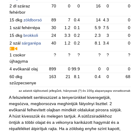
2 dl száraz
70
0
0
16
0
0
fehérbor
15 dkg
zöldborsó
89
7
0.4
14
4.3
0
1 szál fehérrépa
30
1.2
0.1
5.9
7.5
0
15 dkg
brokkoli
24
3.3
0.2
2.3
3
0
2 szál
sárgarépa
40
1.2
0.2
8.1
3.4
0
1 csokor
?
?
?
?
?
?
újhagyma
4 evőkanál olaj
899
0
99.9
0
0
0
60 dkg
163
21
8.1
0.4
0
68
szűzpecsenye
az adatok tájékoztató jellegűek, hiányosak (?) és 100g alapanyagra vonatkoznak
A felszeletelt sertésszüzet a tenyerünkkel kiveregetjük,
megsózva, megborsozva meghintjük fátyolnyi liszttel. 2
evőkanál felhevített olajban mindkét oldalukat pirosra sütjük.
A húst kivesszük és melegen tartjuk. A sütőzsiradékhoz
öntjük a többi olajat és a vékonyra karikázott hagymát és a
répaféléket átpirítjuk rajta. Ha a zöldség enyhe színt kapott,