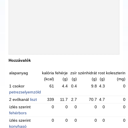
Hozzávalók
alapanyag
kalória
fehérje
zsír
szénhidrát
rost
koleszterin
(kcal)
(g)
(g)
(g)
(g)
(mg)
1 csokor
61
4.4
0.4
9.8
4.3
0
petrezselyemzöld
2 evőkanál
liszt
339
11.7
2.7
70.7
4.7
0
ízlés szerint
0
0
0
0
0
0
fehérbors
ízlés szerint
0
0
0
0
0
0
konyhasó