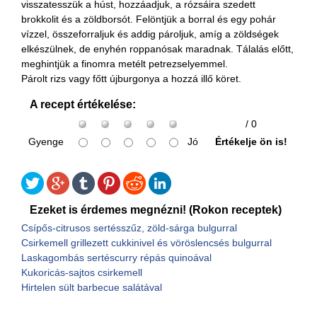
visszatesszük a húst, hozzáadjuk, a rózsáira szedett
brokkolit és a zöldborsót. Felöntjük a borral és egy pohár
vízzel, összeforraljuk és addig pároljuk, amíg a zöldségek
elkészülnek, de enyhén roppanósak maradnak. Tálalás előtt,
meghintjük a finomra metélt petrezselyemmel.
Párolt rizs vagy főtt újburgonya a hozzá illő köret.
A recept értékelése:
/ 0
Gyenge
Jó
Értékelje ön is!
Ezeket is érdemes megnézni! (Rokon receptek)
Csípős-citrusos sertésszűz, zöld-sárga bulgurral
Csirkemell grillezett cukkinivel és vöröslencsés bulgurral
Laskagombás sertéscurry répás quinoával
Kukoricás-sajtos csirkemell
Hirtelen sült barbecue salátával