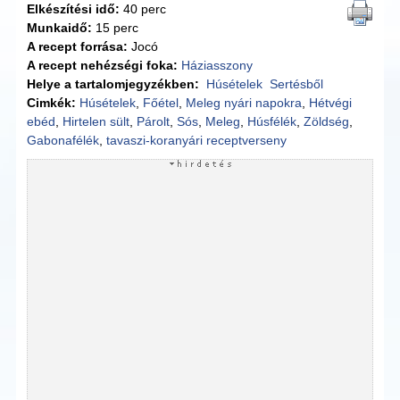
Elkészítési idő:
40 perc
Munkaidő:
15 perc
A recept forrása:
Jocó
A recept nehézségi foka:
Háziasszony
Helye a tartalomjegyzékben:
Húsételek
Sertésből
Cimkék:
Húsételek
,
Főétel
,
Meleg nyári napokra
,
Hétvégi
ebéd
,
Hirtelen sült
,
Párolt
,
Sós
,
Meleg
,
Húsfélék
,
Zöldség
,
Gabonafélék
,
tavaszi-koranyári receptverseny