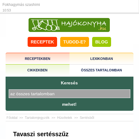
Fokhagymás szashimi
10:53
RECEPTEK
TUDOD-E?
BLOG
RECEPTEKBEN
LEXIKONBAN
CIKKEKBEN
ÖSSZES TARTALOMBAN
Keresés
mehet!
Főoldal
>>
Tartalomjegyzék
>>
Húsételek
>>
Sertésből
Tavaszi sertésszűz