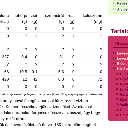
Képes 
A vide
alória
fehérje
zsír
szénhidrát
rost
koleszterin
(kcal)
(g)
(g)
(g)
(g)
(mg)
0
0
0
0
0
0
Tarta
0
?
?
?
?
?
Olvass
?
?
?
?
?
?
Leves
327
0.4
0
81
0
0
Leves
Előéte
?
?
?
?
?
?
Húsét
66
10.5
0.1
5.6
0
0
Csir
429
12
42
0.3
0
72
Egyé
Puly
0
0
0
0
0
0
Egyé
adatok tájékoztató jellegűek, hiányosak (?) és 100g alapanyagra vonatkoznak
Sert
Marh
uk annyi sóval és egészborssal fűszerezett vízben
Vadh
k. Közben összekeverjük az ízesítőket. Az oldalast
Bels
Az oldalasdarabokat forgassuk össze a szósszal, úgy hogy
Hent
lyre két órára.
Vads
k és kevés főzőlét alá öntve. 180 fokra előmelegített
Vegy