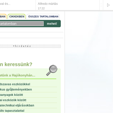
al és...
Alfredo mártás
Gombás-
17:22
17:22
NBAN
CIKKEKBEN
ÖSSZES TARTALOMBAN
mehet!
start
stop
n keressünk?
etünk a Hajókonyhán...
dszavas eszközökkel
ikus gyűjteményekben
panyagok között
i eszközök között
technikai eljárásokban
lis tapasztalattal