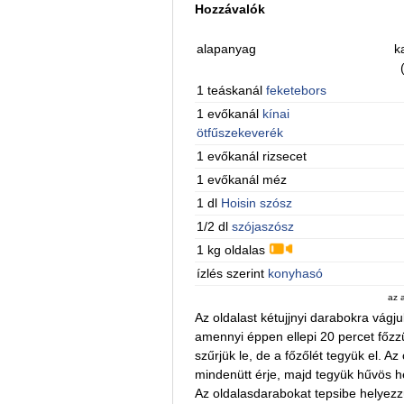
Hozzávalók
alapanyag
k
1 teáskanál
feketebors
1 evőkanál
kínai
ötfűszekeverék
1 evőkanál rizsecet
1 evőkanál méz
1 dl
Hoisin szósz
1/2 dl
szójaszósz
1 kg oldalas
ízlés szerint
konyhasó
az 
Az oldalast kétujjnyi darabokra vágj
amennyi éppen ellepi 20 percet főzzü
szűrjük le, de a főzőlét tegyük el. 
mindenütt érje, majd tegyük hűvös he
Az oldalasdarabokat tepsibe helyezzü