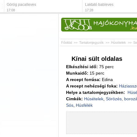
Görög pacalleves
Laktató bableves
17:08
17:28
Főoldal
>>
Tartalomjegyzék
>>
Húsételek
>>
Se
Kínai sült oldalas
Elkészítési idő:
75 perc
Munkaidő:
15 perc
A recept forrása:
Edina
A recept nehézségi foka:
Háziassz
Helye a tartalomjegyzékben:
Húsé
Cimkék:
Húsételek
,
Sörözés, boroz
Sós
,
Húsfélék