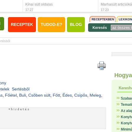
Kínai sült oldalas
Marhasült articsókáv
17:27
17:23
RECEPTEKBEN
LEXIKO
RECEPTEK
TUDOD-E?
BLOG
Keresés
rtésből
Hogya
ony
Keresh
telek
Sertésből
ás
,
Főétel
,
Buli
,
Csőben sült
,
Főtt
,
Édes
,
Csípős
,
Meleg
,
Szaba
Temat
Az ala
Konyha
Konyha
Minimá