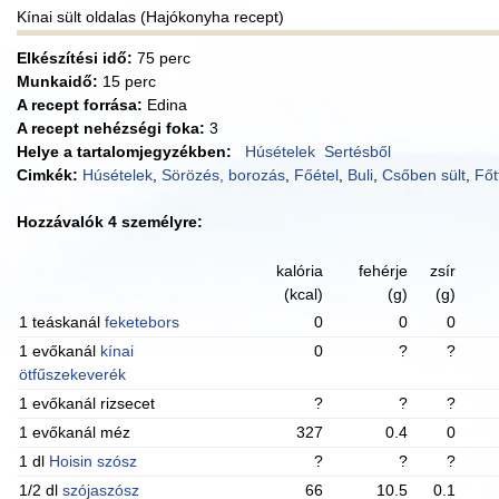
Kínai sült oldalas (Hajókonyha recept)
Elkészítési idő:
75 perc
Munkaidő:
15 perc
A recept forrása:
Edina
A recept nehézségi foka:
3
Helye a tartalomjegyzékben:
Húsételek
Sertésből
Cimkék:
Húsételek
,
Sörözés, borozás
,
Főétel
,
Buli
,
Csőben sült
,
Főt
Hozzávalók 4 személyre:
kalória
fehérje
zsír
(kcal)
(g)
(g)
1 teáskanál
feketebors
0
0
0
1 evőkanál
kínai
0
?
?
ötfűszekeverék
1 evőkanál rizsecet
?
?
?
1 evőkanál méz
327
0.4
0
1 dl
Hoisin szósz
?
?
?
1/2 dl
szójaszósz
66
10.5
0.1