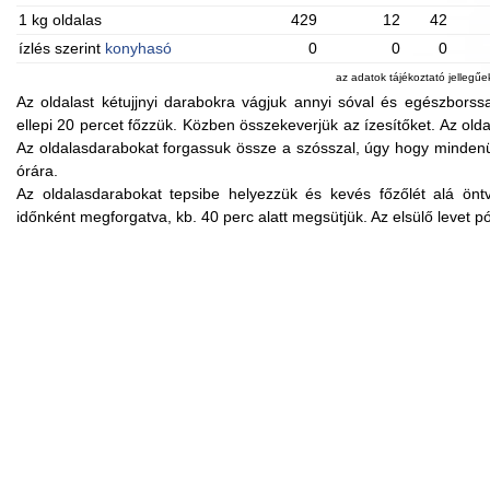
1 kg oldalas
429
12
42
ízlés szerint
konyhasó
0
0
0
az adatok tájékoztató jellegű
Az oldalast kétujjnyi darabokra vágjuk annyi sóval és egészbors
ellepi 20 percet főzzük. Közben összekeverjük az ízesítőket. Az oldal
Az oldalasdarabokat forgassuk össze a szósszal, úgy hogy mindenüt
órára.
Az oldalasdarabokat tepsibe helyezzük és kevés főzőlét alá öntv
időnként megforgatva, kb. 40 perc alatt megsütjük. Az elsülő levet 