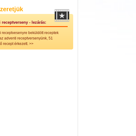
nleges húsfélékből
zeretjük
vérűek
ek
 receptverseny - lezárás:
ikus főzelékek
an feltétek
i receptvesenyre beküldött receptek
ges ételek
 az adventi receptversenyünk, 51
k
ő recept érkezett.
>>
konyhai készítmények
észták
ékban sült tészták
n sült tészták
vicsek
sok
lt tészták
égek
efőzés
keverékek, ízesítők
los italok
lmentes italok
 receptek