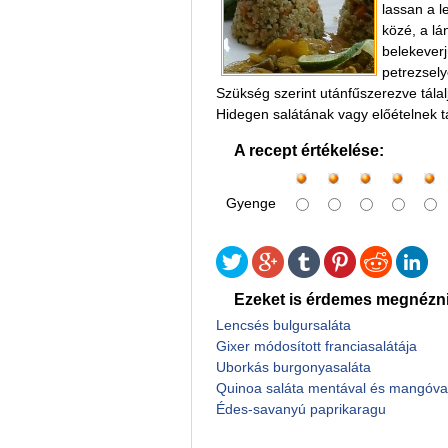
lassan a l
közé, a lá
belekeverj
petrezsel
Szükség szerint utánfűszerezve tálal
Hidegen salátának vagy előételnek tá
A recept értékelése:
Gyenge
Ezeket is érdemes megnézni
Lencsés bulgursaláta
Gixer módosított franciasalátája
Uborkás burgonyasaláta
Quinoa saláta mentával és mangóva
Édes-savanyú paprikaragu