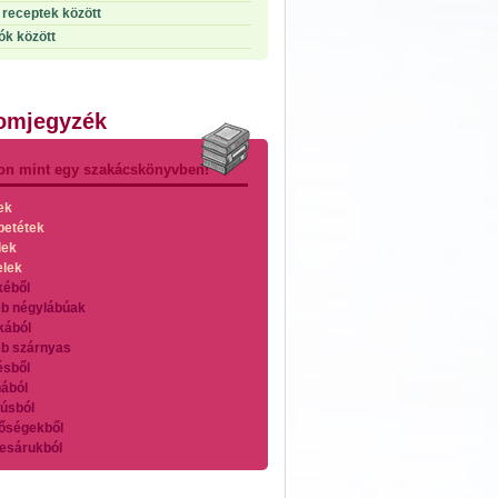
receptek között
ók között
lomjegyzék
on mint egy szakácskönyvben!
ek
betétek
lek
elek
kéből
b négylábúak
kából
b szárnyas
ésből
ából
úsból
őségekből
esárukból
zárnyasokból
es húsokból