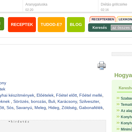
Aranygaluska
Diétás grillcsirke
02:20
02:16
RECEPTEKBEN
LEXIKO
RECEPTEK
TUDOD-E?
BLOG
Keresés
Hogya
ony
Keresh
tek
yhai készítmények
,
Előételek
,
Főétel előtt
,
Főétel mellé
,
Szaba
keknek
,
Sörözés, borozás
,
Buli
,
Karácsony
,
Szilveszter
,
Temat
őtt
,
Sós
,
Savanyú
,
Meleg
,
Hideg
,
Zöldség
,
Gabonafélék
,
Az ala
Konyha
Konyha
Minimá