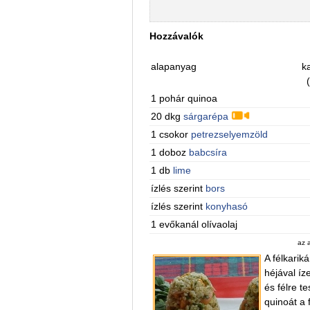
Hozzávalók
alapanyag
ka
1 pohár quinoa
20 dkg
sárgarépa
1 csokor
petrezselyemzöld
1 doboz
babcsíra
1 db
lime
ízlés szerint
bors
ízlés szerint
konyhasó
1 evőkanál olívaolaj
az 
A félkarik
héjával íz
és félre t
quinoát a f