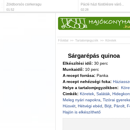
Zöldborsós csirkeragu
Páclé házi füstölésre váró...
01:52
02:28
Főoldal
>>
Tartalomjegyzék
>>
Köretek
Sárgarépás quinoa
Elkészítési idő:
30 perc
Munkaidő:
10 perc
A recept forrása:
Panka
A recept nehézségi foka:
Háziassz
Helye a tartalomjegyzékben:
Köre
Cimkék:
Köretek
,
Saláták
,
Hidegkon
Meleg nyári napokra
,
Tizórai gyere
Húsvét
,
Hétvégi ebéd
,
Böjt
,
Párolt
,
F
Hajón is elkészíthető