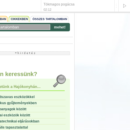
Tökmagos pogácsa
Pájsli l
02:12
02:10
NBAN
CIKKEKBEN
ÖSSZES TARTALOMBAN
mehet!
start
stop
n keressünk?
etünk a Hajókonyhán...
dszavas eszközökkel
ikus gyűjteményekben
panyagok között
i eszközök között
technikai eljárásokban
lis tapasztalattal