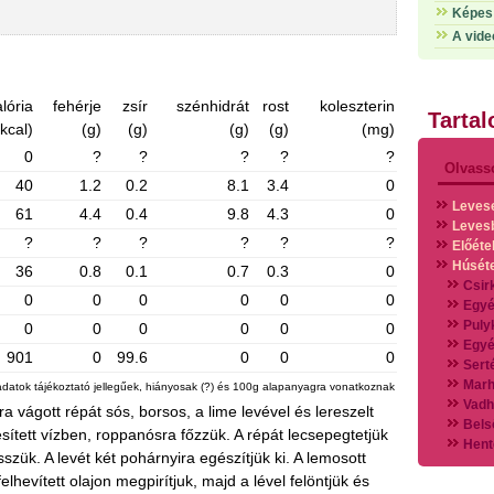
Képes 
A vide
lória
fehérje
zsír
szénhidrát
rost
koleszterin
Tarta
(kcal)
(g)
(g)
(g)
(g)
(mg)
0
?
?
?
?
?
Olvass
40
1.2
0.2
8.1
3.4
0
Leves
61
4.4
0.4
9.8
4.3
0
Leves
?
?
?
?
?
?
Előéte
Húsét
36
0.8
0.1
0.7
0.3
0
Csir
0
0
0
0
0
0
Egyé
Puly
0
0
0
0
0
0
Egyé
901
0
99.6
0
0
0
Sert
Marh
adatok tájékoztató jellegűek, hiányosak (?) és 100g alapanyagra vonatkoznak
Vadh
ára vágott répát sós, borsos, a lime levével és lereszelt
Bels
esített vízben, roppanósra főzzük. A répát lecsepegtetjük
Hent
esszük. A levét két pohárnyira egészítjük ki. A lemosott
Vads
elhevített olajon megpirítjuk, majd a lével felöntjük és
Vegy