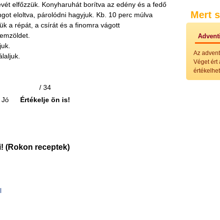
evét elfőzzük. Konyharuhát borítva az edény és a fedő
Külö
Mert s
Halak
ngot eloltva, párolódni hagyjuk. Kb. 10 perc múlva
Hideg
ük a répát, a csírát és a finomra vágott
Köret
yemzöldet.
Adventi
Klassz
juk.
Hústal
Az advent
laljuk.
Zöldsé
Véget ért
Salátá
értékelhet
Hideg
Főtt t
/ 34
Zsirad
Jó
Értékelje ön is!
Sütőbe
Szend
Mártá
Főtt-sü
Édess
Házi b
! (Rokon receptek)
Pácok
Fűszer
Alkoho
Alkoho
l
Képes