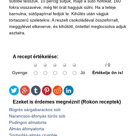
sütőbe tesszük. 10 percig sütjük, majd a sütő hőfokát, 160
fokra visszavéve, még fél órát hagyjuk sülni. Ha a teteje
barnulna, sütőpapírral fedjük le. Kihűlés után vágjuk
tortaszerű szeletekre. A reszelt csokoládéval összeforralt,
meggylével elkeverve, és kihűtött, öntettel meglocsolva adjuk
asztalra.
A recept értékelése:
/ 0
Gyenge
Jó
Értékelje ön is!
Ezeket is érdemes megnézni! (Rokon receptek)
Bögrés sárgabarackos süti
Narancsos-áfonyás túrós süti
Pudingos almatorta
Almás áfonyatorta
Szotyolás-almás crumble