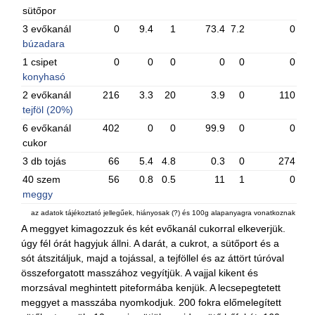
sütőpor
3 evőkanál
0
9.4
1
73.4
7.2
0
búzadara
1 csipet
0
0
0
0
0
0
konyhasó
2 evőkanál
216
3.3
20
3.9
0
110
tejföl (20%)
6 evőkanál
402
0
0
99.9
0
0
cukor
3 db tojás
66
5.4
4.8
0.3
0
274
40 szem
56
0.8
0.5
11
1
0
meggy
az adatok tájékoztató jellegűek, hiányosak (?) és 100g alapanyagra vonatkoznak
A meggyet kimagozzuk és két evőkanál cukorral elkeverjük.
úgy fél órát hagyjuk állni. A darát, a cukrot, a sütőport és a
sót átszitáljuk, majd a tojással, a tejföllel és az áttört túróval
összeforgatott masszához vegyítjük. A vajjal kikent és
morzsával meghintett piteformába kenjük. A lecsepegtetett
meggyet a masszába nyomkodjuk. 200 fokra előmelegített