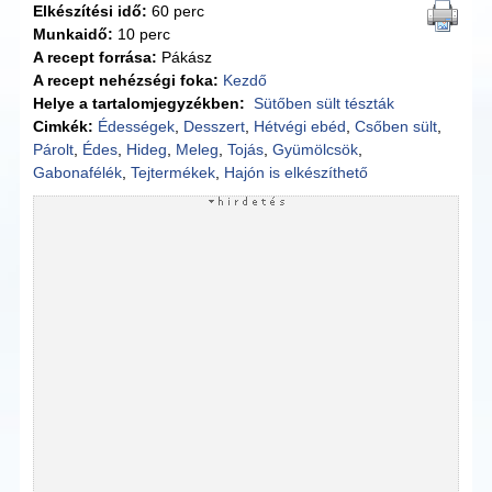
Elkészítési idő:
60 perc
Munkaidő:
10 perc
A recept forrása:
Pákász
A recept nehézségi foka:
Kezdő
Helye a tartalomjegyzékben:
Sütőben sült tészták
Cimkék:
Édességek
,
Desszert
,
Hétvégi ebéd
,
Csőben sült
,
Párolt
,
Édes
,
Hideg
,
Meleg
,
Tojás
,
Gyümölcsök
,
Gabonafélék
,
Tejtermékek
,
Hajón is elkészíthető