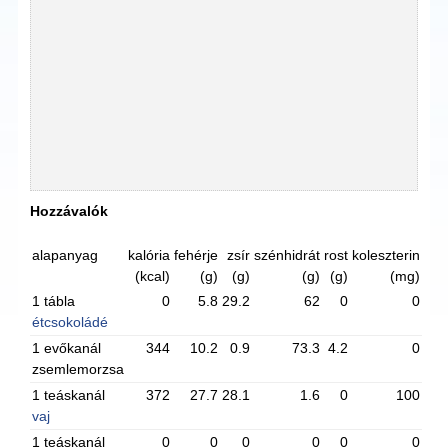
Hozzávalók
alapanyag
kalória
fehérje
zsír
szénhidrát
rost
koleszterin
(kcal)
(g)
(g)
(g)
(g)
(mg)
1 tábla
0
5.8
29.2
62
0
0
étcsokoládé
1 evőkanál
344
10.2
0.9
73.3
4.2
0
zsemlemorzsa
1 teáskanál
372
27.7
28.1
1.6
0
100
vaj
1 teáskanál
0
0
0
0
0
0