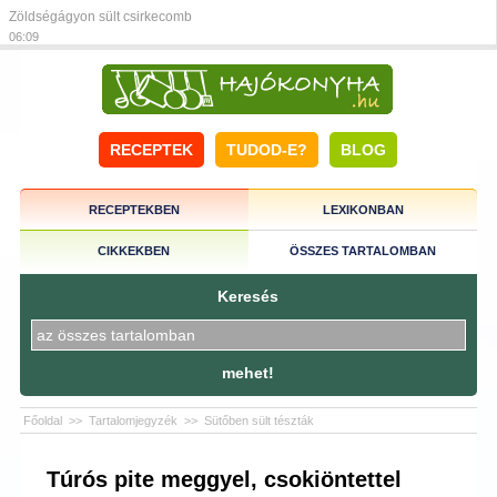
Zöldségágyon sült csirkecomb
06:09
RECEPTEK
TUDOD-E?
BLOG
RECEPTEKBEN
LEXIKONBAN
CIKKEKBEN
ÖSSZES TARTALOMBAN
Keresés
mehet!
Főoldal
>>
Tartalomjegyzék
>>
Sütőben sült tészták
Túrós pite meggyel, csokiöntettel