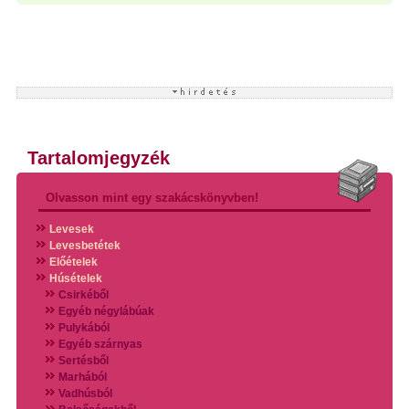
Tartalomjegyzék
Olvasson mint egy szakácskönyvben!
Levesek
Levesbetétek
Előételek
Húsételek
Csirkéből
Egyéb négylábúak
Pulykából
Egyéb szárnyas
Sertésből
Marhából
Vadhúsból