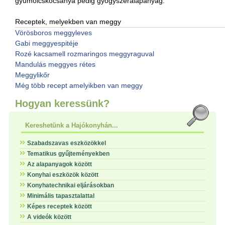
gyümölcskocsánya pedig gyógyszeralapanyag.
Receptek, melyekben van meggy
Vörösboros meggyleves
Gabi meggyespitéje
Rozé kacsamell rozmaringos meggyraguval
Mandulás meggyes rétes
Meggylikőr
Még több recept amelyikben van meggy
Hogyan keressünk?
Kereshetünk a Hajókonyhán...
Szabadszavas eszközökkel
Tematikus gyűjteményekben
Az alapanyagok között
Konyhai eszközök között
Konyhatechnikai eljárásokban
Minimális tapasztalattal
Képes receptek között
A videók között