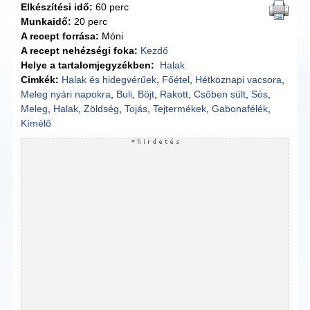
Elkészítési idő:
60 perc
Munkaidő:
20 perc
A recept forrása:
Móni
A recept nehézségi foka:
Kezdő
Helye a tartalomjegyzékben:
Halak
Cimkék:
Halak és hidegvérűek
,
Főétel
,
Hétköznapi vacsora
,
Meleg nyári napokra
,
Buli
,
Böjt
,
Rakott
,
Csőben sült
,
Sós
,
Meleg
,
Halak
,
Zöldség
,
Tojás
,
Tejtermékek
,
Gabonafélék
,
Kímélő