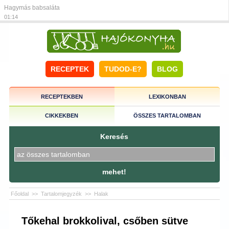
Hagymás babsaláta
01:14
RECEPTEK
TUDOD-E?
BLOG
RECEPTEKBEN
LEXIKONBAN
CIKKEKBEN
ÖSSZES TARTALOMBAN
Keresés
mehet!
Főoldal
>>
Tartalomjegyzék
>>
Halak
Tőkehal brokkolival, csőben sütve