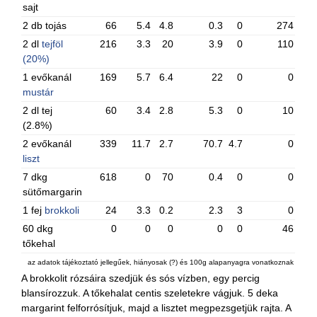
sajt
2 db tojás
66
5.4
4.8
0.3
0
274
2 dl
tejföl
216
3.3
20
3.9
0
110
(20%)
1 evőkanál
169
5.7
6.4
22
0
0
mustár
2 dl tej
60
3.4
2.8
5.3
0
10
(2.8%)
2 evőkanál
339
11.7
2.7
70.7
4.7
0
liszt
7 dkg
618
0
70
0.4
0
0
sütőmargarin
1 fej
brokkoli
24
3.3
0.2
2.3
3
0
60 dkg
0
0
0
0
0
46
tőkehal
az adatok tájékoztató jellegűek, hiányosak (?) és 100g alapanyagra vonatkoznak
A brokkolit rózsáira szedjük és sós vízben, egy percig
blansírozzuk. A tőkehalat centis szeletekre vágjuk. 5 deka
margarint felforrósítjuk, majd a lisztet megpezsgetjük rajta. A