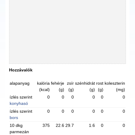
Hozzávalók
alapanyag
kalória
fehérje
zsír
szénhidrát
rost
koleszterin
(kcal)
(g)
(g)
(g)
(g)
(mg)
ízlés szerint
0
0
0
0
0
0
konyhasó
ízlés szerint
0
0
0
0
0
0
bors
10 dkg
375
22.6
29.7
1.6
0
0
parmezán