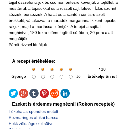
tejjel összeforraljuk és csomómentesre keverjük a tejföllel, a
mustárral, a tojásokkal és a reszelt sajt felével. Ízlés szerint
sózzuk, borsozzuk. A halat és a szintén centisre szelt
brokkolit, váltakozva, a maradék margarinnal kikent tepsibe
rakjuk, majd a mártással leöntjük. A tetejét a sajttal
meghintve, 180 fokra előmelegített sütőben, 20 perc alatt
megsütjük.
Párolt rizzsel kínáljuk.
A recept értékelése:
/ 10
Gyenge
Jó
Értékelje ön is!
Ezeket is érdemes megnézni! (Rokon receptek)
Tőkehalas-spenótos metélt
Rozmaringos afrikai harcsa
Hekk zöldségekkel sütve