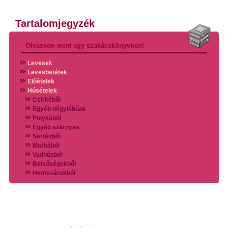
Tartalomjegyzék
Olvasson mint egy szakácskönyvben!
Levesek
Levesbetétek
Előételek
Húsételek
Csirkéből
Egyéb négylábúak
Pulykából
Egyéb szárnyas
Sertésből
Marhából
Vadhúsból
Belsőségekből
Hentesárukból
Vadszárnyasokból
Vegyes húsokból
Különleges húsfélékből
Halak
Hidegvérűek