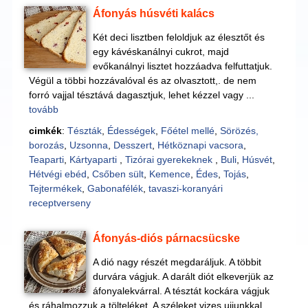
Áfonyás húsvéti kalács
Két deci lisztben feloldjuk az élesztőt és
egy kávéskanálnyi cukrot, majd
evőkanálnyi lisztet hozzáadva felfuttatjuk.
Végül a többi hozzávalóval és az olvasztott,. de nem
forró vajjal tésztává dagasztjuk, lehet kézzel vagy ...
tovább
cimkék
:
Tészták
,
Édességek
,
Főétel mellé
,
Sörözés,
borozás
,
Uzsonna
,
Desszert
,
Hétköznapi vacsora
,
Teaparti
,
Kártyaparti
,
Tizórai gyerekeknek
,
Buli
,
Húsvét
,
Hétvégi ebéd
,
Csőben sült
,
Kemence
,
Édes
,
Tojás
,
Tejtermékek
,
Gabonafélék
,
tavaszi-koranyári
receptverseny
Áfonyás-diós párnacsücske
A dió nagy részét megdaráljuk. A többit
durvára vágjuk. A darált diót elkeverjük az
áfonyalekvárral. A tésztát kockára vágjuk
és ráhalmozzuk a tölteléket. A széleket vizes ujjunkkal