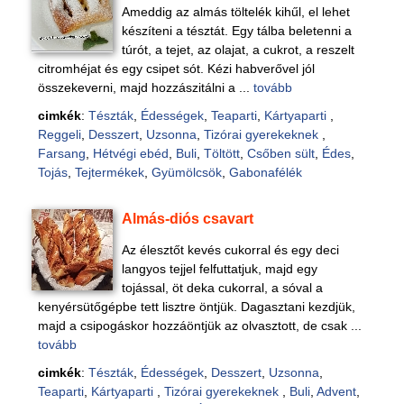
Ameddig az almás töltelék kihűl, el lehet
készíteni a tésztát. Egy tálba beletenni a
túrót, a tejet, az olajat, a cukrot, a reszelt
citromhéjat és egy csipet sót. Kézi habverővel jól
összekeverni, majd hozzászitálni a ...
tovább
cimkék
:
Tészták
,
Édességek
,
Teaparti
,
Kártyaparti
,
Reggeli
,
Desszert
,
Uzsonna
,
Tizórai gyerekeknek
,
Farsang
,
Hétvégi ebéd
,
Buli
,
Töltött
,
Csőben sült
,
Édes
,
Tojás
,
Tejtermékek
,
Gyümölcsök
,
Gabonafélék
Almás-diós csavart
Az élesztőt kevés cukorral és egy deci
langyos tejjel felfuttatjuk, majd egy
tojással, öt deka cukorral, a sóval a
kenyérsütőgépbe tett lisztre öntjük. Dagasztani kezdjük,
majd a csipogáskor hozzáöntjük az olvasztott, de csak ...
tovább
cimkék
:
Tészták
,
Édességek
,
Desszert
,
Uzsonna
,
Teaparti
,
Kártyaparti
,
Tizórai gyerekeknek
,
Buli
,
Advent
,