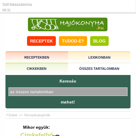
Sült tokaszalonna
08:31
RECEPTEK
TUDOD-E?
BLOG
RECEPTEKBEN
LEXIKONBAN
CIKKEKBEN
ÖSSZES TARTALOMBAN
Keresés
mehet!
Főoldal
>>
Receptkategóriák
Mikor együk:
Címkefelhő