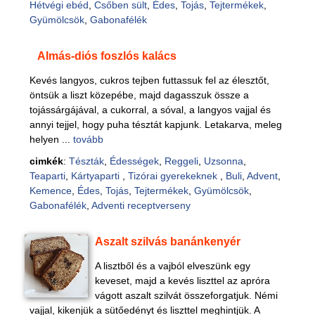
Hétvégi ebéd
,
Csőben sült
,
Édes
,
Tojás
,
Tejtermékek
,
Gyümölcsök
,
Gabonafélék
Almás-diós foszlós kalács
Kevés langyos, cukros tejben futtassuk fel az élesztőt,
öntsük a liszt közepébe, majd dagasszuk össze a
tojássárgájával, a cukorral, a sóval, a langyos vajjal és
annyi tejjel, hogy puha tésztát kapjunk. Letakarva, meleg
helyen ...
tovább
cimkék
:
Tészták
,
Édességek
,
Reggeli
,
Uzsonna
,
Teaparti
,
Kártyaparti
,
Tizórai gyerekeknek
,
Buli
,
Advent
,
Kemence
,
Édes
,
Tojás
,
Tejtermékek
,
Gyümölcsök
,
Gabonafélék
,
Adventi receptverseny
Aszalt szilvás banánkenyér
A lisztből és a vajból elveszünk egy
keveset, majd a kevés liszttel az apróra
vágott aszalt szilvát összeforgatjuk. Némi
vajjal, kikenjük a sütőedényt és liszttel meghintjük. A