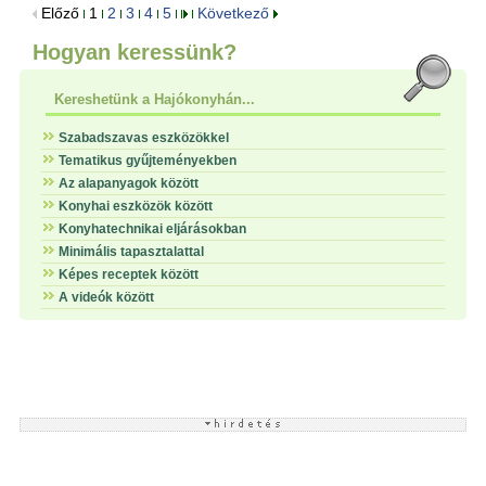
Előző
1
2
3
4
5
Következő
Hogyan keressünk?
Kereshetünk a Hajókonyhán...
Szabadszavas eszközökkel
Tematikus gyűjteményekben
Az alapanyagok között
Konyhai eszközök között
Konyhatechnikai eljárásokban
Minimális tapasztalattal
Képes receptek között
A videók között