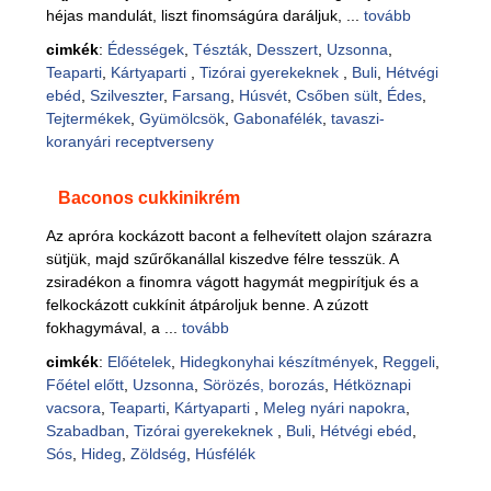
héjas mandulát, liszt finomságúra daráljuk, ...
tovább
cimkék
:
Édességek
,
Tészták
,
Desszert
,
Uzsonna
,
Teaparti
,
Kártyaparti
,
Tizórai gyerekeknek
,
Buli
,
Hétvégi
ebéd
,
Szilveszter
,
Farsang
,
Húsvét
,
Csőben sült
,
Édes
,
Tejtermékek
,
Gyümölcsök
,
Gabonafélék
,
tavaszi-
koranyári receptverseny
Baconos cukkinikrém
Az apróra kockázott bacont a felhevített olajon szárazra
sütjük, majd szűrőkanállal kiszedve félre tesszük. A
zsiradékon a finomra vágott hagymát megpirítjuk és a
felkockázott cukkínit átpároljuk benne. A zúzott
fokhagymával, a ...
tovább
cimkék
:
Előételek
,
Hidegkonyhai készítmények
,
Reggeli
,
Főétel előtt
,
Uzsonna
,
Sörözés, borozás
,
Hétköznapi
vacsora
,
Teaparti
,
Kártyaparti
,
Meleg nyári napokra
,
Szabadban
,
Tizórai gyerekeknek
,
Buli
,
Hétvégi ebéd
,
Sós
,
Hideg
,
Zöldség
,
Húsfélék