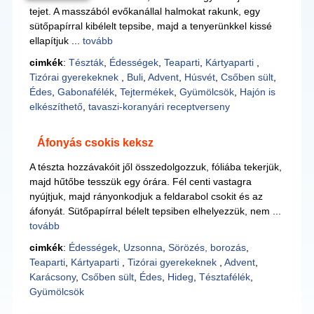
tejet. A masszából evőkanállal halmokat rakunk, egy
sütőpapírral kibélelt tepsibe, majd a tenyerünkkel kissé
ellapítjuk ...
tovább
cimkék
:
Tészták
,
Édességek
,
Teaparti
,
Kártyaparti
,
Tizórai gyerekeknek
,
Buli
,
Advent
,
Húsvét
,
Csőben sült
,
Édes
,
Gabonafélék
,
Tejtermékek
,
Gyümölcsök
,
Hajón is
elkészíthető
,
tavaszi-koranyári receptverseny
Áfonyás csokis keksz
A tészta hozzávakóit jől összedolgozzuk, fóliába tekerjük,
majd hűtőbe tesszük egy órára. Fél centi vastagra
nyújtjuk, majd rányonkodjuk a feldarabol csokit és az
áfonyát. Sütőpapírral bélelt tepsiben elhelyezzük, nem ...
tovább
cimkék
:
Édességek
,
Uzsonna
,
Sörözés, borozás
,
Teaparti
,
Kártyaparti
,
Tizórai gyerekeknek
,
Advent
,
Karácsony
,
Csőben sült
,
Édes
,
Hideg
,
Tésztafélék
,
Gyümölcsök