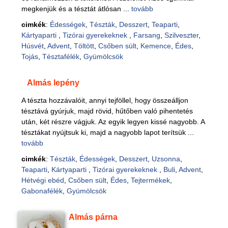
megkenjük és a tésztát átlósan ...
tovább
cimkék
:
Édességek
,
Tészták
,
Desszert
,
Teaparti
,
Kártyaparti
,
Tizórai gyerekeknek
,
Farsang
,
Szilveszter
,
Húsvét
,
Advent
,
Töltött
,
Csőben sült
,
Kemence
,
Édes
,
Tojás
,
Tésztafélék
,
Gyümölcsök
Almás lepény
A tészta hozzávalóit, annyi tejföllel, hogy összeálljon
tésztává gyúrjuk, majd rövid, hűtőben való pihentetés
után, két részre vágjuk. Az egyik legyen kissé nagyobb. A
tésztákat nyújtsuk ki, majd a nagyobb lapot terítsük ...
tovább
cimkék
:
Tészták
,
Édességek
,
Desszert
,
Uzsonna
,
Teaparti
,
Kártyaparti
,
Tizórai gyerekeknek
,
Buli
,
Advent
,
Hétvégi ebéd
,
Csőben sült
,
Édes
,
Tejtermékek
,
Gabonafélék
,
Gyümölcsök
Almás párna