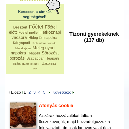
Keressen a címkék
segítségével!
Főétel
Főétel
Desszert
előtt
Hétköznapi
Főétel mellé
Tizórai gyerekeknek
vacsora
Hideg téli napokra
(137 db)
Kártyaparti
Koleszban főztük
Meleg nyári
Macskajajra
napokra
Sörözés,
Reggeli
borozás
Szabadban
Teaparti
Uzsonna
Tizórai gyerekeknek
>>
Előző
1
2
3
4
5
Következő
Áfonyás cookie
A száraz hozzávalókat tálban
összekeverjük, majd hozzádolgozzuk a
felolvasztott, de csak langyos vajat és a