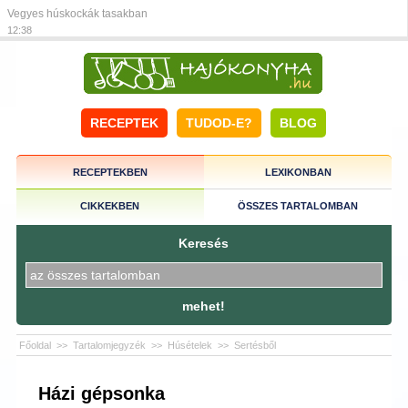
Vegyes húskockák tasakban
12:38
RECEPTEK
TUDOD-E?
BLOG
RECEPTEKBEN
LEXIKONBAN
CIKKEKBEN
ÖSSZES TARTALOMBAN
Keresés
mehet!
Főoldal
>>
Tartalomjegyzék
>>
Húsételek
>>
Sertésből
Házi gépsonka