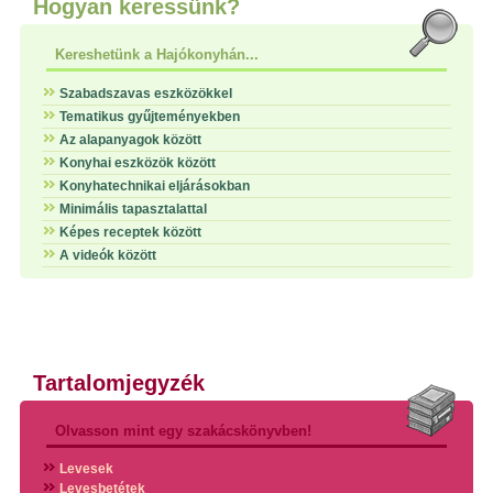
Hogyan keressünk?
Kereshetünk a Hajókonyhán...
Szabadszavas eszközökkel
Tematikus gyűjteményekben
Az alapanyagok között
Konyhai eszközök között
Konyhatechnikai eljárásokban
Minimális tapasztalattal
Képes receptek között
A videók között
Tartalomjegyzék
Olvasson mint egy szakácskönyvben!
Levesek
Levesbetétek