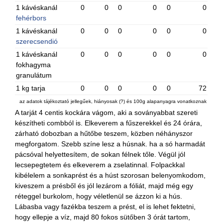
1 kávéskanál
0
0
0
0
0
0
fehérbors
1 kávéskanál
0
0
0
0
0
0
szerecsendió
1 kávéskanál
0
0
0
0
0
0
fokhagyma
granulátum
1 kg tarja
0
0
0
0
0
72
az adatok tájékoztató jellegűek, hiányosak (?) és 100g alapanyagra vonatkoznak
A tarját 4 centis kockára vágom, aki a soványabbat szereti
készítheti combból is. Elkeverem a fűszerekkel és 24 órára,
zárható dobozban a hűtőbe teszem, közben néhányszor
megforgatom. Szebb színe lesz a húsnak. ha a só harmadát
pácsóval helyettesítem, de sokan félnek tőle. Végül jól
lecsepegtetem és elkeverem a zselatinnal. Folpackkal
kibélelem a sonkaprést és a húst szorosan belenyomkodom,
kiveszem a présből és jól lezárom a fóliát, majd még egy
réteggel burkolom, hogy véletlenül se ázzon ki a hús.
Lábasba vagy fazékba teszem a prést, el is lehet fektetni,
hogy ellepje a víz, majd 80 fokos sütőben 3 órát tartom,