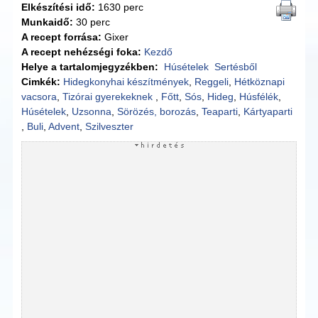
Elkészítési idő:
1630 perc
Munkaidő:
30 perc
A recept forrása:
Gixer
A recept nehézségi foka:
Kezdő
Helye a tartalomjegyzékben:
Húsételek
Sertésből
Cimkék:
Hidegkonyhai készítmények
,
Reggeli
,
Hétköznapi
vacsora
,
Tizórai gyerekeknek
,
Főtt
,
Sós
,
Hideg
,
Húsfélék
,
Húsételek
,
Uzsonna
,
Sörözés, borozás
,
Teaparti
,
Kártyaparti
,
Buli
,
Advent
,
Szilveszter