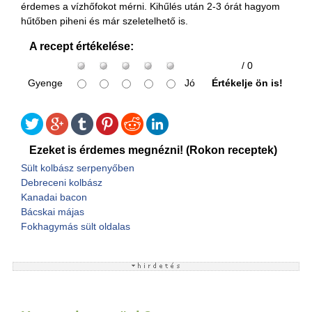
érdemes a vízhőfokot mérni. Kihűlés után 2-3 órát hagyom
hűtőben piheni és már szeletelhető is.
A recept értékelése:
/ 0
Gyenge
Jó
Értékelje ön is!
Ezeket is érdemes megnézni! (Rokon receptek)
Sült kolbász serpenyőben
Debreceni kolbász
Kanadai bacon
Bácskai májas
Fokhagymás sült oldalas