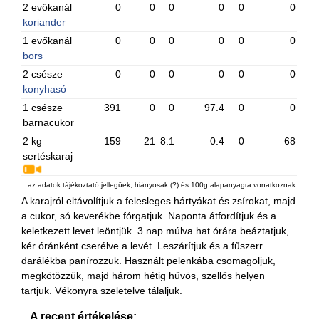
2 evőkanál
0
0
0
0
0
0
koriander
1 evőkanál
0
0
0
0
0
0
bors
2 csésze
0
0
0
0
0
0
konyhasó
1 csésze
391
0
0
97.4
0
0
barnacukor
2 kg
159
21
8.1
0.4
0
68
sertéskaraj
az adatok tájékoztató jellegűek, hiányosak (?) és 100g alapanyagra vonatkoznak
A karajról eltávolítjuk a felesleges hártyákat és zsírokat, majd
a cukor, só keverékbe fórgatjuk. Naponta átfordítjuk és a
keletkezett levet leöntjük. 3 nap múlva hat órára beáztatjuk,
kér óránként cserélve a levét. Leszárítjuk és a fűszerr
darálékba panírozzuk. Használt pelenkába csomagoljuk,
megkötözzük, majd három hétig hűvös, szellős helyen
tartjuk. Vékonyra szeletelve tálaljuk.
A recept értékelése: