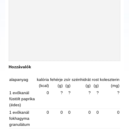
Hozzávalók
alapanyag
kalória
fehérje
zsír
szénhidrát
rost
koleszterin
(kcal)
(g)
(g)
(g)
(g)
(mg)
1 evőkanál
0
?
?
?
?
?
füstölt paprika
(édes)
1 evőkanál
0
0
0
0
0
0
fokhagyma
granulátum