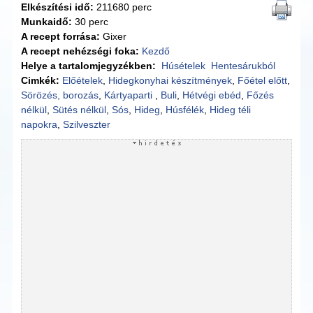
Elkészítési idő:
211680 perc
Munkaidő:
30 perc
A recept forrása:
Gixer
A recept nehézségi foka:
Kezdő
Helye a tartalomjegyzékben:
Húsételek
Hentesárukból
Cimkék:
Előételek
,
Hidegkonyhai készítmények
,
Főétel előtt
,
Sörözés, borozás
,
Kártyaparti
,
Buli
,
Hétvégi ebéd
,
Főzés
nélkül
,
Sütés nélkül
,
Sós
,
Hideg
,
Húsfélék
,
Hideg téli
napokra
,
Szilveszter