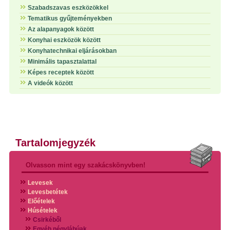
Szabadszavas eszközökkel
Tematikus gyűjteményekben
Az alapanyagok között
Konyhai eszközök között
Konyhatechnikai eljárásokban
Minimális tapasztalattal
Képes receptek között
A videók között
Tartalomjegyzék
Olvasson mint egy szakácskönyvben!
Levesek
Levesbetétek
Előételek
Húsételek
Csirkéből
Egyéb négylábúak