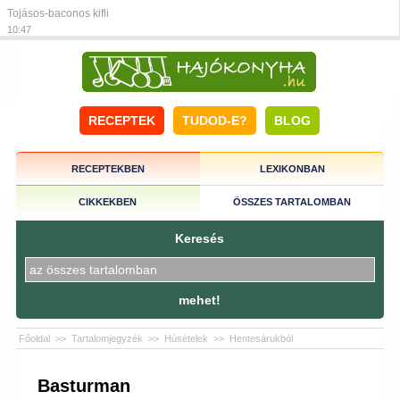
Tojásos-baconos kifli
10:47
RECEPTEK
TUDOD-E?
BLOG
RECEPTEKBEN
LEXIKONBAN
CIKKEKBEN
ÖSSZES TARTALOMBAN
Keresés
mehet!
Főoldal
>>
Tartalomjegyzék
>>
Húsételek
>>
Hentesárukból
Basturman