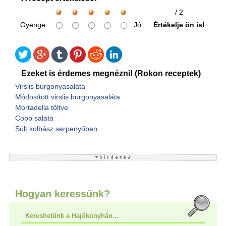
/ 2
Gyenge
Jó
Értékelje ön is!
Ezeket is érdemes megnézni! (Rokon receptek)
Virslis burgonyasaláta
Módosított virslis burgonyasaláta
Mortadella töltve
Cobb saláta
Sült kolbász serpenyőben
Hogyan keressünk?
Kereshetünk a Hajókonyhán...