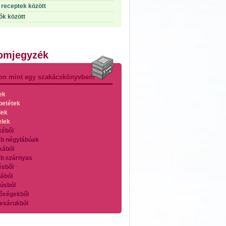
receptek között
ók között
lomjegyzék
on mint egy szakácskönyvben!
ek
betétek
lek
elek
kéből
b négylábúak
kából
b szárnyas
ésből
ából
úsból
őségekből
esárukból
zárnyasokból
es húsokból