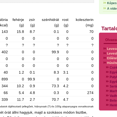
Képes 
A vide
lória
fehérje
zsír
szénhidrát
rost
koleszterin
(kcal)
(g)
(g)
(g)
(g)
(mg)
Tarta
143
15.8
8.7
0.1
0
70
0
0
0
0
0
0
Olvass
?
?
?
?
?
?
Leves
402
0
0
99.9
0
0
Leves
Előéte
0
0
0
0
0
0
Húsét
0
0
0
0
0
0
Csir
40
1.2
0.1
8.3
3.1
0
Egyé
Puly
899
0
99.9
0
0
0
Egyé
344
10.2
0.9
73.3
4.2
0
Sert
Marh
66
5.4
4.8
0.3
0
274
Vadh
339
11.7
2.7
70.7
4.7
0
Bels
Hent
adatok tájékoztató jellegűek, hiányosak (?) és 100g alapanyagra vonatkoznak
Vads
ét órát állni hagyjuk, majd a szokásos módon lisztbe,
Vegy