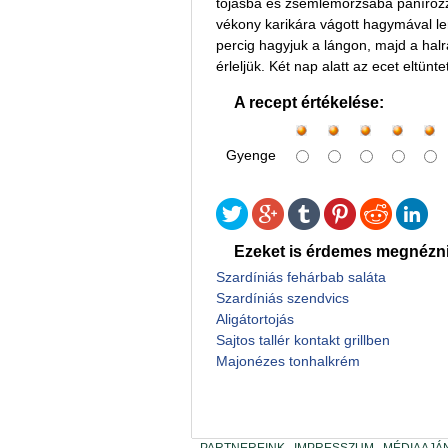
tojásba és zsemlemorzsába panírozzu
vékony karikára vágott hagymával leré
percig hagyjuk a lángon, majd a halr
érleljük. Két nap alatt az ecet eltünt
A recept értékelése:
Gyenge
Ezeket is érdemes megnézni
Szardíniás fehárbab saláta
Szardíniás szendvics
Aligátortojás
Sajtos tallér kontakt grillben
Majonézes tonhalkrém