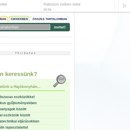
ookie
Patisszon csőben sütve
Bőrös m
00:56
00:52
NBAN
CIKKEKBEN
ÖSSZES TARTALOMBAN
mehet!
start
stop
n keressünk?
etünk a Hajókonyhán...
dszavas eszközökkel
ikus gyűjteményekben
panyagok között
i eszközök között
technikai eljárásokban
lis tapasztalattal