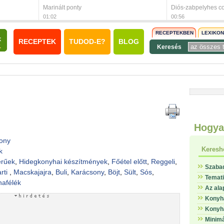
Marinált ponty
Diós-zabpelyhes c
01:02
00:56
RECEPTEKBEN
LEXIKO
RECEPTEK
TUDOD-E?
BLOG
Keresés
Hogya
ony
Keresh
ak
érűek
,
Hidegkonyhai készítmények
,
Főétel előtt
,
Reggeli
,
Szaba
rti
,
Macskajajra
,
Buli
,
Karácsony
,
Böjt
,
Sült
,
Sós
,
Temat
afélék
Az ala
Konyha
Konyha
Minimá