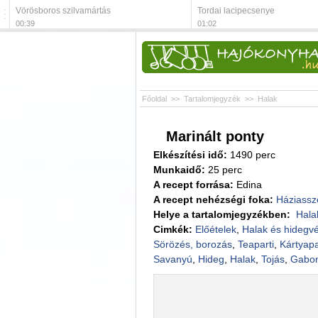
Vörösboros szilvamártás
Tordai lacipecsenye
00:39
01:02
Főoldal
>>
Tartalomjegyzék
>>
Halak
Marinált ponty
Elkészítési idő:
1490 perc
Munkaidő:
25 perc
A recept forrása:
Edina
A recept nehézségi foka:
Háziassz
Helye a tartalomjegyzékben:
Hal
Cimkék:
Előételek
,
Halak és hidegv
Sörözés, borozás
,
Teaparti
,
Kártyapa
Savanyú
,
Hideg
,
Halak
,
Tojás
,
Gabon