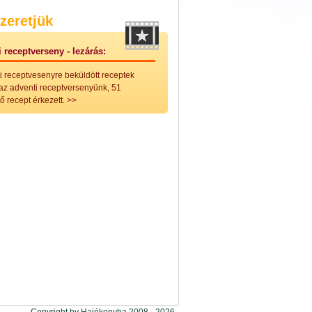
nleges húsfélékből
zeretjük
vérűek
ek
 receptverseny - lezárás:
ikus főzelékek
an feltétek
i receptvesenyre beküldött receptek
ges ételek
 az adventi receptversenyünk, 51
k
ő recept érkezett.
>>
konyhai készítmények
észták
ékban sült tészták
n sült tészták
vicsek
sok
lt tészták
égek
efőzés
keverékek, ízesítők
los italok
lmentes italok
 receptek