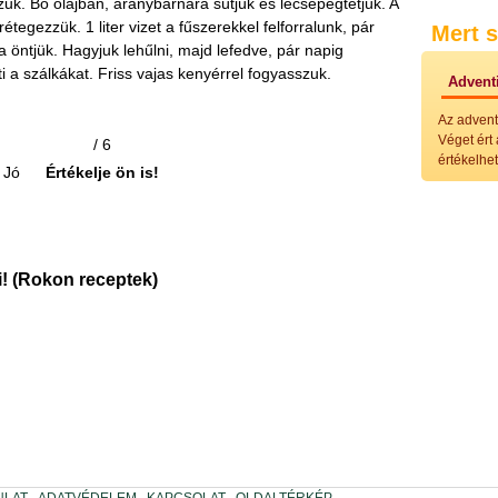
k. Bő olajban, aranybarnára sütjük és lecsepegtetjük. A
Külö
tegezzük. 1 liter vizet a fűszerekkel felforralunk, pár
Mert s
Halak
a öntjük. Hagyjuk lehűlni, majd lefedve, pár napig
Hideg
Köret
eti a szálkákat. Friss vajas kenyérrel fogyasszuk.
Adventi
Klassz
Hústal
Az advent
Zöldsé
Véget ért
/ 6
Salátá
értékelhet
Hideg
Jó
Értékelje ön is!
Főtt t
Zsirad
Sütőbe
Szend
Mártá
! (Rokon receptek)
Főtt-sü
Édess
Házi b
Pácok
Fűszer
Alkoho
Alkoho
Képes