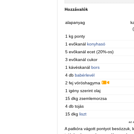
Hozzávalók
alapanyag
ka
1 kg ponty
1 evőkanál
konyhasó
5 evőkanál ecet (20%-os)
3 evőkanál cukor
1 kávéskanál
bors
4 db
babérlevél
2 fej vöröshagyma
1 igény szerint olaj
15 dkg zsemlemorzsa
4 db tojás
15 dkg
liszt
az 
A patkóra vágott pontyot besózzuk, k