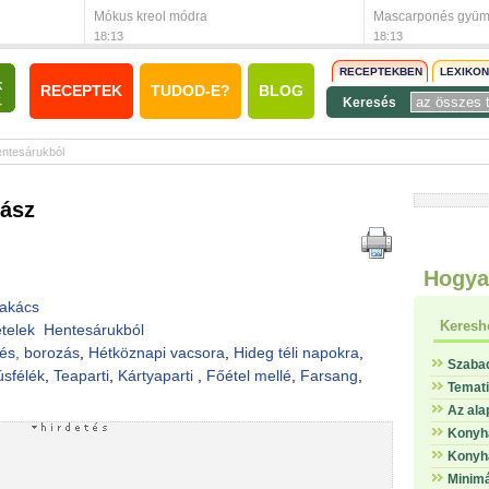
Mókus kreol módra
Mascarponés gyümö
18:13
18:13
RECEPTEKBEN
LEXIKO
RECEPTEK
TUDOD-E?
BLOG
Keresés
ntesárukból
bász
Hogya
akács
Keresh
telek
Hentesárukból
és, borozás
,
Hétköznapi vacsora
,
Hideg téli napokra
,
Szaba
sfélék
,
Teaparti
,
Kártyaparti
,
Főétel mellé
,
Farsang
,
Temat
Az ala
Konyha
Konyha
Minimá