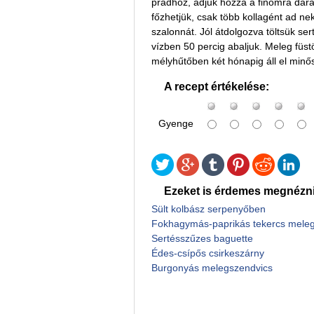
prádhoz, adjuk hozzá a finomra darál
főzhetjük, csak több kollagént ad nek
szalonnát. Jól átdolgozva töltsük se
vízben 50 percig abaljuk. Meleg füs
mélyhűtőben két hónapig áll el minős
A recept értékelése:
Gyenge
Ezeket is érdemes megnézni
Sült kolbász serpenyőben
Fokhagymás-paprikás tekercs mele
Sertésszűzes baguette
Édes-csípős csirkeszárny
Burgonyás melegszendvics