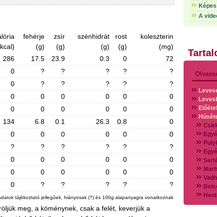
Képes 
A vide
lória
fehérje
zsír
szénhidrát
rost
koleszterin
(kcal)
(g)
(g)
(g)
(g)
(mg)
Tarta
286
17.5
23.9
0.3
0
72
0
?
?
?
?
?
Olvass
0
?
?
?
?
?
Leves
0
0
0
0
0
0
Leves
Előéte
0
0
0
0
0
0
Húsét
134
6.8
0.1
26.3
0.8
0
Csir
0
0
0
0
0
0
Egyé
Puly
?
?
?
?
?
?
Egyé
0
0
0
0
0
0
Sert
Marh
0
0
0
0
0
0
Vadh
0
?
?
?
?
?
Bels
Hent
adatok tájékoztató jellegűek, hiányosak (?) és 100g alapanyagra vonatkoznak
Vads
őröljük meg, a köménynek, csak a felét, keverjük a
Vegy