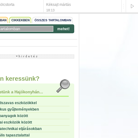
lcstorta
Kéksajt mártás
Párizsi 
18:13
18:12
NBAN
CIKKEKBEN
ÖSSZES TARTALOMBAN
mehet!
start
stop
n keressünk?
etünk a Hajókonyhán...
dszavas eszközökkel
ikus gyűjteményekben
panyagok között
i eszközök között
technikai eljárásokban
lis tapasztalattal