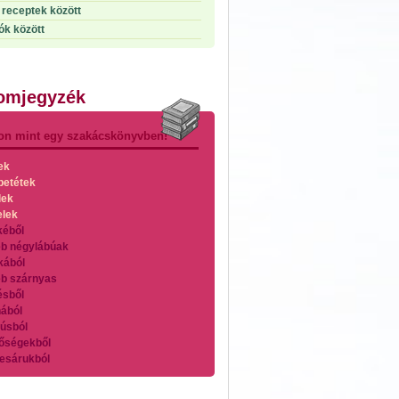
receptek között
ók között
lomjegyzék
on mint egy szakácskönyvben!
ek
betétek
lek
elek
kéből
b négylábúak
kából
b szárnyas
ésből
ából
úsból
őségekből
esárukból
zárnyasokból
es húsokból