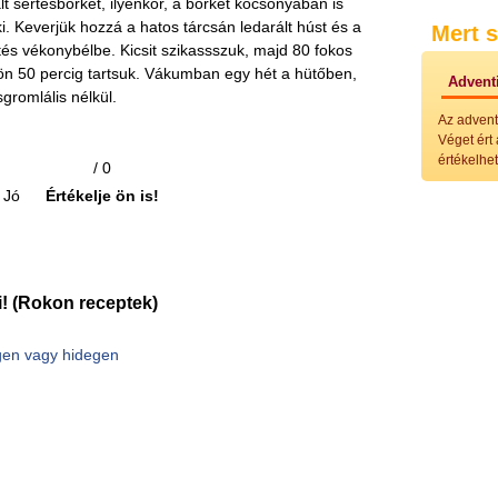
t sertésbőrkét, ilyenkor, a bőrkét kocsonyában is
Külö
i. Keverjük hozzá a hatos tárcsán ledarált húst és a
Mert s
Halak
rtés vékonybélbe. Kicsit szikassszuk, majd 80 fokos
Hideg
Köret
tön 50 percig tartsuk. Vákumban egy hét a hütőben,
Adventi
Klassz
gromlális nélkül.
Hústal
Az advent
Zöldsé
Véget ért
Salátá
értékelhet
/ 0
Hideg
Főtt t
Jó
Értékelje ön is!
Zsirad
Sütőbe
Szend
Mártá
Főtt-sü
! (Rokon receptek)
Édess
Házi b
Pácok
gen vagy hidegen
Fűszer
Alkoho
Alkoho
Képes