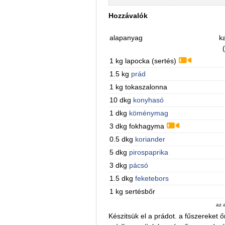
Hozzávalók
alapanyag
ka
1 kg lapocka (sertés)
1.5 kg
prád
1 kg tokaszalonna
10 dkg
konyhasó
1 dkg
köménymag
3 dkg fokhagyma
0.5 dkg
koriander
5 dkg
pirospaprika
3 dkg
pácsó
1.5 dkg
feketebors
1 kg sertésbőr
az 
Készitsük el a prádot. a fűszereket 