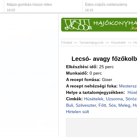
Májas-gombás-húsos rétes
Édes-csípős csirkeszárny
18:03
18:15
Főoldal
>>
Tartalomjegyzék
>>
Húsételek
>>
He
Lecsó- avagy főzőkol
Elkészítési idő:
25 perc
Munkaidő:
0 perc
A recept forrása:
Gixer
A recept nehézségi foka:
Mestersz
Helye a tartalomjegyzékben:
Húsé
Cimkék:
Húsételek
,
Uzsonna
,
Söröz
Buli
,
Szilveszter
,
Főtt
,
Sós
,
Meleg
,
Hú
Hirtelen sült