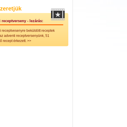
nleges húsfélékből
zeretjük
vérűek
ek
 receptverseny - lezárás:
ikus főzelékek
an feltétek
i receptvesenyre beküldött receptek
ges ételek
 az adventi receptversenyünk, 51
k
ő recept érkezett.
>>
konyhai készítmények
észták
ékban sült tészták
n sült tészták
vicsek
sok
lt tészták
égek
efőzés
keverékek, ízesítők
los italok
lmentes italok
 receptek