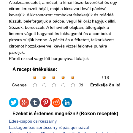
A balzsamecetet, a mézet, a kínai fűszerkeveréket és egy
citrom lereszelt héját, majd a kicsavart levét páclévé
keverjük. A kicsontozott combokat feltekerjük és roláddá
tűzzük, beleforgatjuk a pácba, végül fél órát hagyjuk állni.
Sózzuk, borsozzuk. A felhevített olajban, átforgatjuk a
finomra vágott hagymát és fokhagymát és a combokat
pirosra sütjük benne. A páclét és a félretett, felkarikázott
citromot hozzákeverve, kevés vízzel felöntve puhára
pároljuk.
Párolt rizzsel vagy főtt burgonyával tálaljuk.
A recept értékelése:
/ 18
Gyenge
Jó
Értékelje ön is!
Ezeket is érdemes megnézni! (Rokon receptek)
Édes-csípős csirkeszárny
Laskagombás sertéscurry répás quinoával