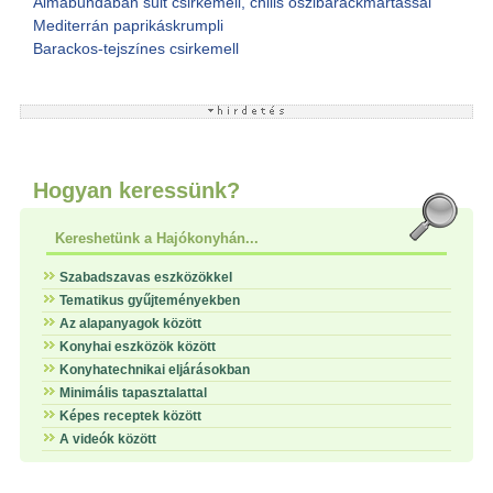
Almabundában sült csirkemell, chilis őszibarackmártással
Mediterrán paprikáskrumpli
Barackos-tejszínes csirkemell
Hogyan keressünk?
Kereshetünk a Hajókonyhán...
Szabadszavas eszközökkel
Tematikus gyűjteményekben
Az alapanyagok között
Konyhai eszközök között
Konyhatechnikai eljárásokban
Minimális tapasztalattal
Képes receptek között
A videók között