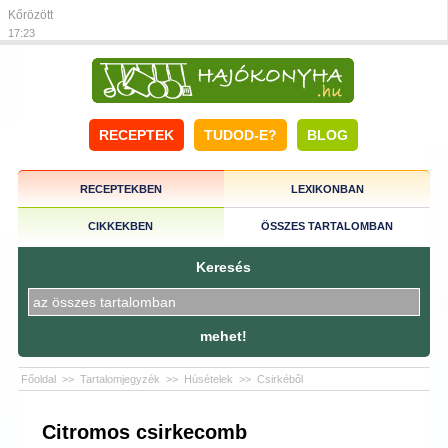
Kőrözött
17:23
RECEPTEK
TUDOD-E?
BLOG
RECEPTEKBEN
LEXIKONBAN
CIKKEKBEN
ÖSSZES TARTALOMBAN
Keresés
mehet!
Főoldal
>>
Tartalomjegyzék
>>
Húsételek
>>
Csirkéből
Citromos csirkecomb