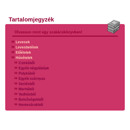
Tartalomjegyzék
Olvasson mint egy szakácskönyvben!
Levesek
Levesbetétek
Előételek
Húsételek
Csirkéből
Egyéb négylábúak
Pulykából
Egyéb szárnyas
Sertésből
Marhából
Vadhúsból
Belsőségekből
Hentesárukból
Vadszárnyasokból
Vegyes húsokból
Különleges húsfélékből
Halak