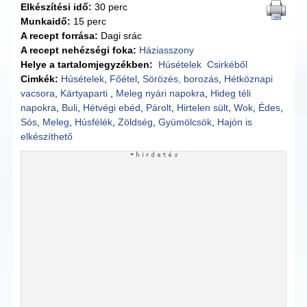
Elkészítési idő:
30 perc
Munkaidő:
15 perc
A recept forrása:
Dagi srác
A recept nehézségi foka:
Háziasszony
Helye a tartalomjegyzékben:
Húsételek
Csirkéből
Cimkék:
Húsételek
,
Főétel
,
Sörözés, borozás
,
Hétköznapi
vacsora
,
Kártyaparti
,
Meleg nyári napokra
,
Hideg téli
napokra
,
Buli
,
Hétvégi ebéd
,
Párolt
,
Hirtelen sült
,
Wok
,
Édes
,
Sós
,
Meleg
,
Húsfélék
,
Zöldség
,
Gyümölcsök
,
Hajón is
elkészíthető