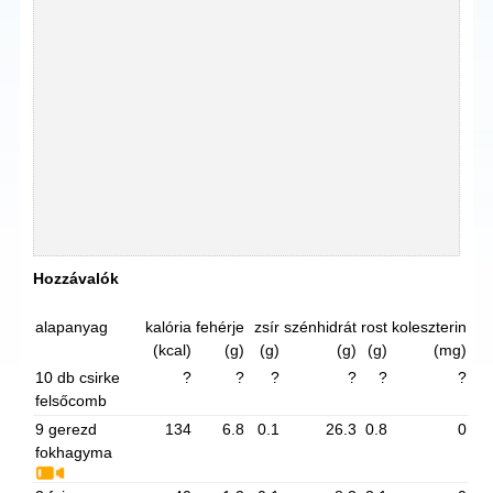
Hozzávalók
alapanyag
kalória
fehérje
zsír
szénhidrát
rost
koleszterin
(kcal)
(g)
(g)
(g)
(g)
(mg)
10 db csirke
?
?
?
?
?
?
felsőcomb
9 gerezd
134
6.8
0.1
26.3
0.8
0
fokhagyma