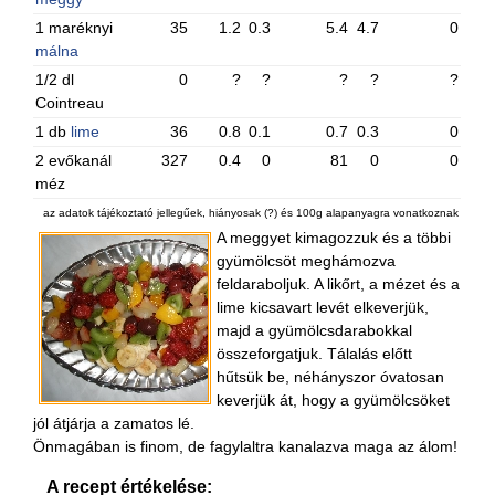
1 maréknyi
35
1.2
0.3
5.4
4.7
0
málna
1/2 dl
0
?
?
?
?
?
Cointreau
1 db
lime
36
0.8
0.1
0.7
0.3
0
2 evőkanál
327
0.4
0
81
0
0
méz
az adatok tájékoztató jellegűek, hiányosak (?) és 100g alapanyagra vonatkoznak
A meggyet kimagozzuk és a többi
gyümölcsöt meghámozva
feldaraboljuk. A likőrt, a mézet és a
lime kicsavart levét elkeverjük,
majd a gyümölcsdarabokkal
összeforgatjuk. Tálalás előtt
hűtsük be, néhányszor óvatosan
keverjük át, hogy a gyümölcsöket
jól átjárja a zamatos lé.
Önmagában is finom, de fagylaltra kanalazva maga az álom!
A recept értékelése: