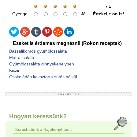
/ 1
Gyenge
Jó
Értékelje ön is!
Ezeket is érdemes megnézni! (Rokon receptek)
Bazsalikomos gyümölcssaláta
Mátrai saláta
Gyümölcssaláta dinnyekehelyben
Kiszir
Csokoládés keksztorta sütés nélkül
Hogyan keressünk?
Kereshetünk a Hajókonyhán...