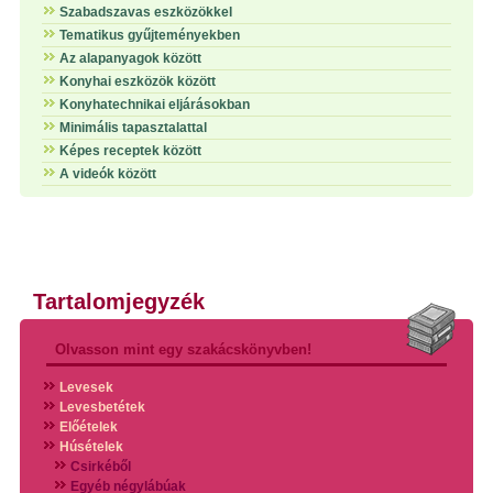
Szabadszavas eszközökkel
Tematikus gyűjteményekben
Az alapanyagok között
Konyhai eszközök között
Konyhatechnikai eljárásokban
Minimális tapasztalattal
Képes receptek között
A videók között
Tartalomjegyzék
Olvasson mint egy szakácskönyvben!
Levesek
Levesbetétek
Előételek
Húsételek
Csirkéből
Egyéb négylábúak