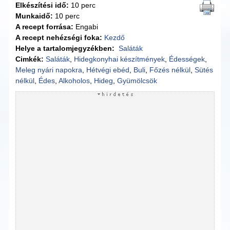
Elkészítési idő:
10 perc
Munkaidő:
10 perc
A recept forrása:
Engabi
A recept nehézségi foka:
Kezdő
Helye a tartalomjegyzékben:
Saláták
Cimkék:
Saláták
,
Hidegkonyhai készítmények
,
Édességek
,
Meleg nyári napokra
,
Hétvégi ebéd
,
Buli
,
Főzés nélkül
,
Sütés
nélkül
,
Édes
,
Alkoholos
,
Hideg
,
Gyümölcsök