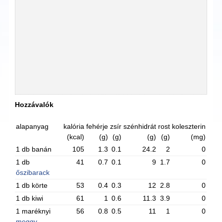
Hozzávalók
alapanyag
kalória
fehérje
zsír
szénhidrát
rost
koleszterin
(kcal)
(g)
(g)
(g)
(g)
(mg)
1 db banán
105
1.3
0.1
24.2
2
0
1 db
41
0.7
0.1
9
1.7
0
őszibarack
1 db körte
53
0.4
0.3
12
2.8
0
1 db kiwi
61
1
0.6
11.3
3.9
0
1 maréknyi
56
0.8
0.5
11
1
0
meggy