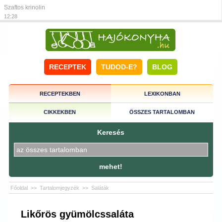
Szaftos krinolin
12:28
RECEPTEK
TUDOD-E?
BLOG
RECEPTEKBEN
LEXIKONBAN
CIKKEKBEN
ÖSSZES TARTALOMBAN
Keresés
mehet!
Főoldal
>>
Tartalomjegyzék
>>
Saláták
Likőrös gyümölcssaláta