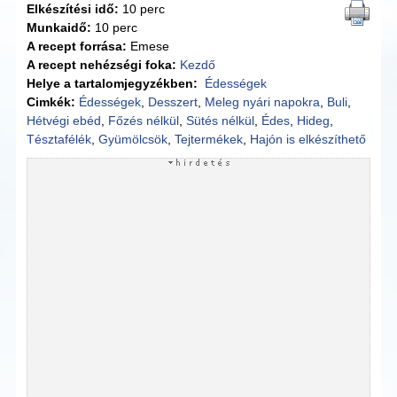
Elkészítési idő:
10 perc
Munkaidő:
10 perc
A recept forrása:
Emese
A recept nehézségi foka:
Kezdő
Helye a tartalomjegyzékben:
Édességek
Cimkék:
Édességek
,
Desszert
,
Meleg nyári napokra
,
Buli
,
Hétvégi ebéd
,
Főzés nélkül
,
Sütés nélkül
,
Édes
,
Hideg
,
Tésztafélék
,
Gyümölcsök
,
Tejtermékek
,
Hajón is elkészíthető