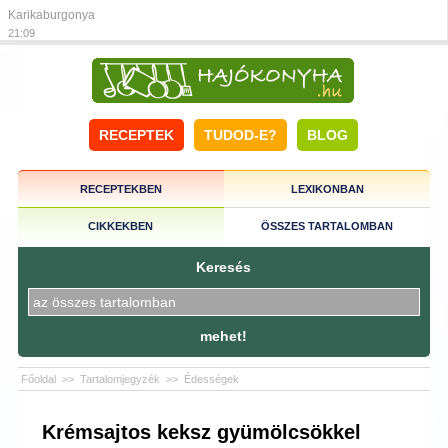
Karikaburgonya
21:09
RECEPTEK
TUDOD-E?
BLOG
RECEPTEKBEN
LEXIKONBAN
CIKKEKBEN
ÖSSZES TARTALOMBAN
Keresés
mehet!
Főoldal
>>
Tartalomjegyzék
>>
Édességek
Krémsajtos keksz gyümölcsökkel