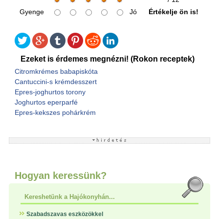
Gyenge
Jó
Értékelje ön is!
Ezeket is érdemes megnézni! (Rokon receptek)
Citromkrémes babapiskóta
Cantuccini-s krémdesszert
Epres-joghurtos torony
Joghurtos eperparfé
Epres-kekszes pohárkrém
Hogyan keressünk?
Kereshetünk a Hajókonyhán...
Szabadszavas eszközökkel