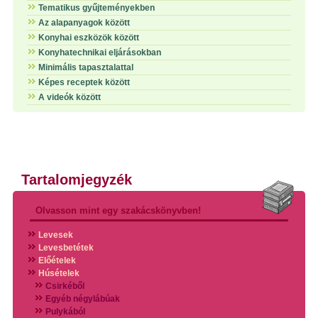
Tematikus gyűjteményekben
Az alapanyagok között
Konyhai eszközök között
Konyhatechnikai eljárásokban
Minimális tapasztalattal
Képes receptek között
A videók között
Tartalomjegyzék
Olvasson mint egy szakácskönyvben!
Levesek
Levesbetétek
Előételek
Húsételek
Csirkéből
Egyéb négylábúak
Pulykából