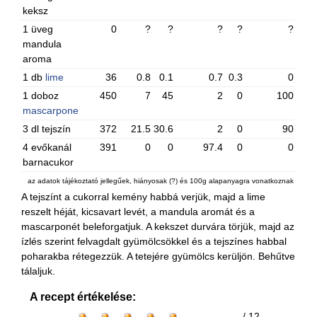
keksz
1 üveg
0
?
?
?
?
?
mandula
aroma
1 db
lime
36
0.8
0.1
0.7
0.3
0
1 doboz
450
7
45
2
0
100
mascarpone
3 dl tejszín
372
21.5
30.6
2
0
90
4 evőkanál
391
0
0
97.4
0
0
barnacukor
az adatok tájékoztató jellegűek, hiányosak (?) és 100g alapanyagra vonatkoznak
A tejszínt a cukorral kemény habbá verjük, majd a lime
reszelt héját, kicsavart levét, a mandula aromát és a
mascarponét beleforgatjuk. A kekszet durvára törjük, majd az
ízlés szerint felvagdalt gyümölcsökkel és a tejszínes habbal
poharakba rétegezzük. A tetejére gyümölcs kerüljön. Behűtve
tálaljuk.
A recept értékelése:
/ 12