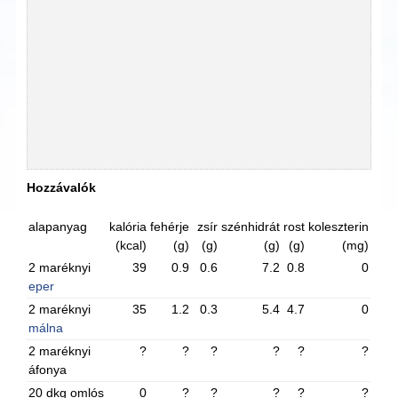
Hozzávalók
alapanyag
kalória
fehérje
zsír
szénhidrát
rost
koleszterin
(kcal)
(g)
(g)
(g)
(g)
(mg)
2 maréknyi
39
0.9
0.6
7.2
0.8
0
eper
2 maréknyi
35
1.2
0.3
5.4
4.7
0
málna
2 maréknyi
?
?
?
?
?
?
áfonya
20 dkg omlós
0
?
?
?
?
?