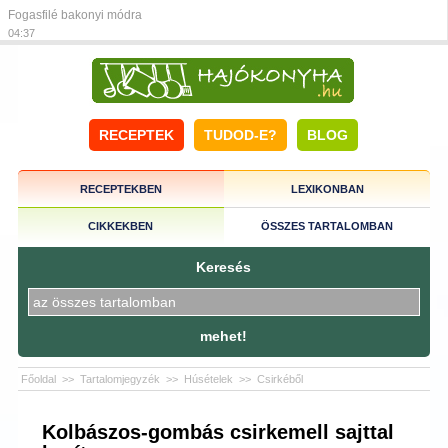
Fogasfilé bakonyi módra
04:37
RECEPTEK
TUDOD-E?
BLOG
RECEPTEKBEN
LEXIKONBAN
CIKKEKBEN
ÖSSZES TARTALOMBAN
Keresés
mehet!
Főoldal
>>
Tartalomjegyzék
>>
Húsételek
>>
Csirkéből
Kolbászos-gombás csirkemell sajttal