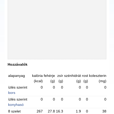
Hozzávalók
alapanyag
kalória
fehérje
zsír
szénhidrát
rost
koleszterin
(kcal)
(g)
(g)
(g)
(g)
(mg)
ízlés szerint
0
0
0
0
0
0
bors
ízlés szerint
0
0
0
0
0
0
konyhasó
8 szelet
267
27.8
16.3
1.9
0
38