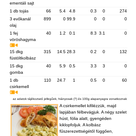
ementáli sajt
1 db tojás
66
5.4
4.8
0.3
0
274
3 evőkanál
899
0
99.9
0
0
0
olaj
1 fej
40
1.2
0.1
8.3
3.1
0
vöröshagyma
15 dkg
315
14.5
28.3
0.2
0
132
füstöltkolbász
15 dkg
40
5.9
0.5
3.3
3
0
gomba
1 db
110
24.7
1
0.5
0
60
csirkemell
az adatok tájékoztató jellegűek, hiányosak (?) és 100g alapanyagra vonatkoznak
A csirkemellet kifilézzük, majd
lapjában félbevágjuk. A négy szelet
húst, fólia alatt, gyengéden
kiklopfoljuk. A kolbász
fűszerezettségétől függően,