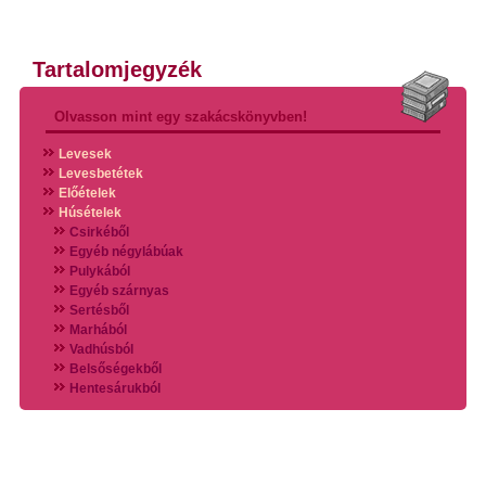
Tartalomjegyzék
Olvasson mint egy szakácskönyvben!
Levesek
Levesbetétek
Előételek
Húsételek
Csirkéből
Egyéb négylábúak
Pulykából
Egyéb szárnyas
Sertésből
Marhából
Vadhúsból
Belsőségekből
Hentesárukból
Vadszárnyasokból
Vegyes húsokból
Különleges húsfélékből
Halak