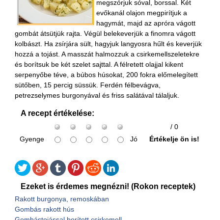
megszórjuk sóval, borssal. Két
evőkanál olajon megpirítjuk a
hagymát, majd az apróra vágott
gombát átsütjük rajta. Végül belekeverjük a finomra vágott
kolbászt. Ha zsírjára sült, hagyjuk langyosra hűlt és keverjük
hozzá a tojást. A masszát halmozzuk a csirkemellszeletekre
és borítsuk be két szelet sajttal. A félretett olajjal kikent
serpenyőbe téve, a búbos húsokat, 200 fokra előmelegített
sütőben, 15 percig süssük. Ferdén félbevágva,
petrezselymes burgonyával és friss salátával tálaljuk.
A recept értékelése:
/ 0
Gyenge
Jó
Értékelje ön is!
Ezeket is érdemes megnézni! (Rokon receptek)
Rakott burgonya, remoskában
Gombás rakott hús
Gombástojással borított csirkemell