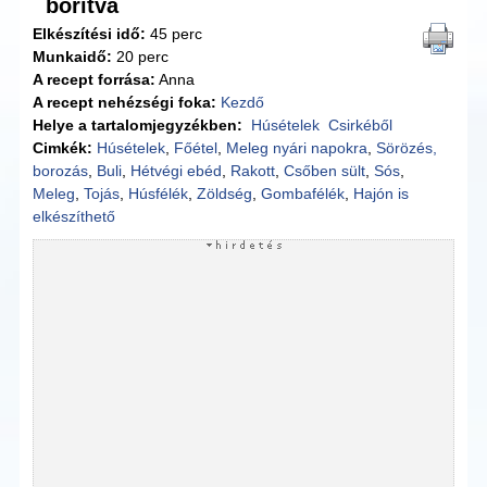
borítva
Elkészítési idő:
45 perc
Munkaidő:
20 perc
A recept forrása:
Anna
A recept nehézségi foka:
Kezdő
Helye a tartalomjegyzékben:
Húsételek
Csirkéből
Cimkék:
Húsételek
,
Főétel
,
Meleg nyári napokra
,
Sörözés,
borozás
,
Buli
,
Hétvégi ebéd
,
Rakott
,
Csőben sült
,
Sós
,
Meleg
,
Tojás
,
Húsfélék
,
Zöldség
,
Gombafélék
,
Hajón is
elkészíthető