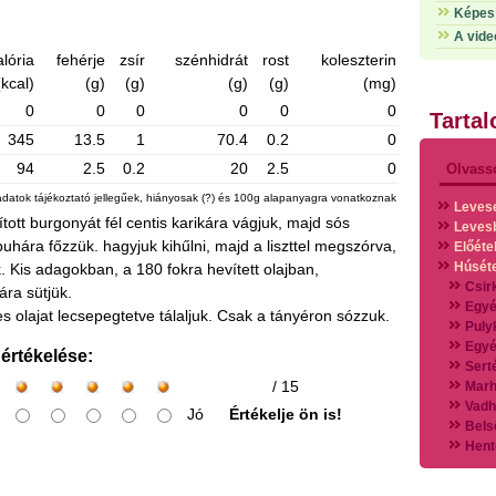
Képes 
A vide
alória
fehérje
zsír
szénhidrát
rost
koleszterin
(kcal)
(g)
(g)
(g)
(g)
(mg)
0
0
0
0
0
0
Tarta
345
13.5
1
70.4
0.2
0
94
2.5
0.2
20
2.5
0
Olvass
adatok tájékoztató jellegűek, hiányosak (?) és 100g alapanyagra vonatkoznak
Leves
ított burgonyát fél centis karikára vágjuk, majd sós
Leves
puhára főzzük. hagyjuk kihűlni, majd a liszttel megszórva,
Előéte
Húsét
k. Kis adagokban, a 180 fokra hevített olajban,
Csir
ra sütjük.
Egyé
es olajat lecsepegtetve tálaljuk. Csak a tányéron sózzuk.
Puly
Egyé
 értékelése:
Sert
/ 15
Marh
Vadh
Jó
Értékelje ön is!
Bels
Hent
Vads
Vegy