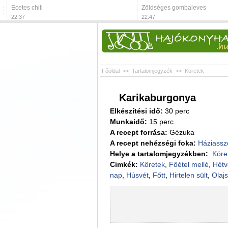
Ecetes chili
Zöldséges gombaleves
22:37
22:47
Főoldal
>>
Tartalomjegyzék
>>
Köretek
Karikaburgonya
Elkészítési idő:
30 perc
Munkaidő:
15 perc
A recept forrása:
Gézuka
A recept nehézségi foka:
Háziassz
Helye a tartalomjegyzékben:
Köre
Cimkék:
Köretek
,
Főétel mellé
,
Hétv
nap
,
Húsvét
,
Főtt
,
Hirtelen sült
,
Olaj