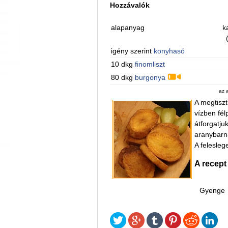
Hozzávalók
alapanyag
k
igény szerint
konyhasó
10 dkg
finomliszt
80 dkg
burgonya
az 
A megtiszt
vízben fél
átforgatju
aranybarná
A felesleg
A recept
Gyenge