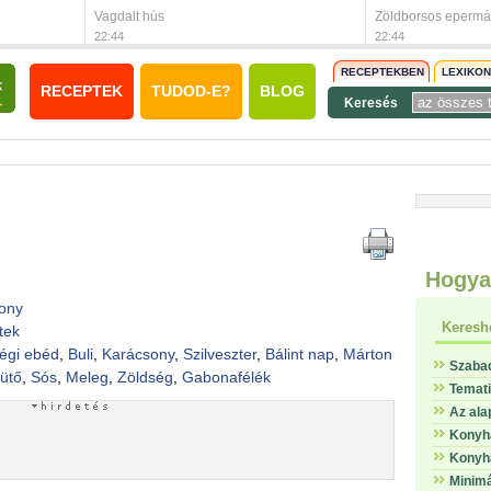
Vagdalt hús
Zöldborsos epermá
22:44
22:44
RECEPTEKBEN
LEXIKO
RECEPTEK
TUDOD-E?
BLOG
Keresés
Hogya
ony
Keresh
tek
égi ebéd
,
Buli
,
Karácsony
,
Szilveszter
,
Bálint nap
,
Márton
Szaba
sütő
,
Sós
,
Meleg
,
Zöldség
,
Gabonafélék
Temat
Az ala
Konyha
Konyha
Minimá