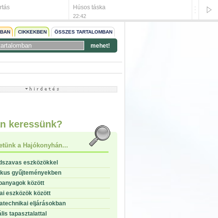
rtás
Húsos táska
Gombás 
22:42
22:42
NBAN
CIKKEKBEN
ÖSSZES TARTALOMBAN
mehet!
start
stop
n keressünk?
etünk a Hajókonyhán...
dszavas eszközökkel
ikus gyűjteményekben
panyagok között
i eszközök között
technikai eljárásokban
lis tapasztalattal