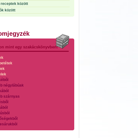
receptek között
ók között
lomjegyzék
on mint egy szakácskönyvben!
ek
betétek
lek
elek
kéből
b négylábúak
kából
b szárnyas
ésből
ából
úsból
őségekből
esárukból
zárnyasokból
es húsokból